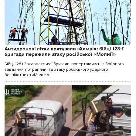
Антидронові сітки врятували «Хамві»: бійці 128-ї
бригади пережили атаку російської «Молнії»
Бійці 128-ї Закарпатської бригади, повертаючись із бойового
завдання, потрапили під атаку російського ударного
безпілотника «Молнія».