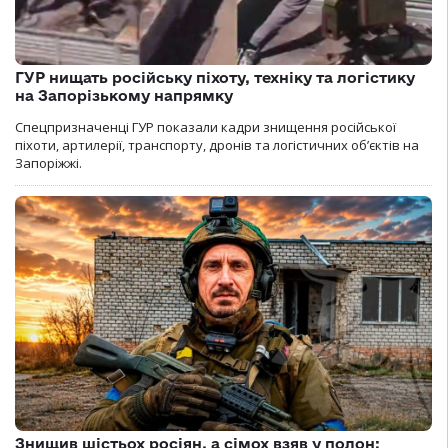
ГУР нищать російську піхоту, техніку та логістику
на Запорізькому напрямку
Спецпризначенці ГУР показали кадри знищення російської
піхоти, артилерії, транспорту, дронів та логістичних об’єктів на
Запоріжжі.
Знищив шістьох росіян, а сімох взяв у полон: