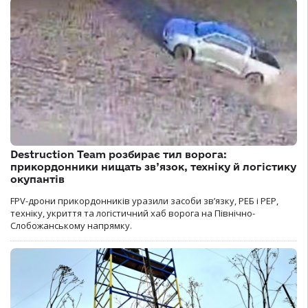
Destruction Team розбирає тил ворога:
прикордонники нищать зв’язок, техніку й логістику
окупантів
FPV-дрони прикордонників уразили засоби зв’язку, РЕБ і РЕР,
техніку, укриття та логістичний хаб ворога на Північно-
Слобожанському напрямку.