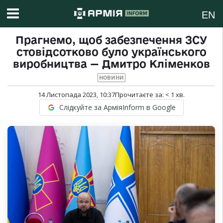
EN
Прагнемо, щоб забезпечення ЗСУ
стовідсотково було українського
виробництва — Дмитро Кліменков
НОВИНИ
14 Листопада 2023, 10:37
Прочитаєте за:
< 1
хв.
Слідкуйте за АрміяInform в Google