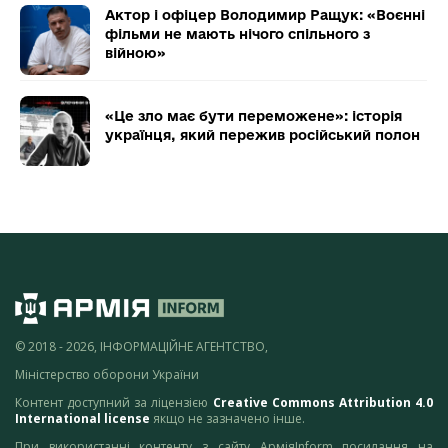
Актор і офіцер Володимир Ращук: «Воєнні
фільми не мають нічого спільного з
війною»
«Це зло має бути переможене»: історія
українця, який пережив російський полон
© 2018 - 2026, ІНФОРМАЦІЙНЕ АГЕНТСТВО,
Міністерство оборони України
Контент доступний за ліцензією
Creative Commons Attribution 4.0
International license
якщо не зазначено інше.
При використанні контенту з сайту АрміяInform посилання на