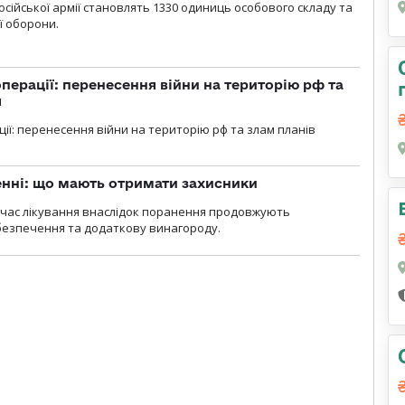
осійської армії становлять 1330 одиниць особового складу та
ї оборони.
перації: перенесення війни на територію рф та
я
ції: перенесення війни на територію рф та злам планів
нні: що мають отримати захисники
д час лікування внаслідок поранення продовжують
езпечення та додаткову винагороду.