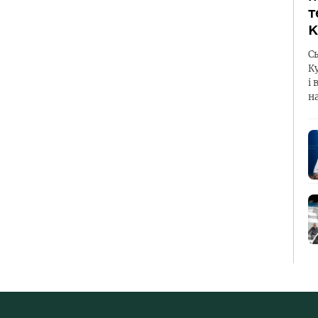
т
К
С
К
і 
н