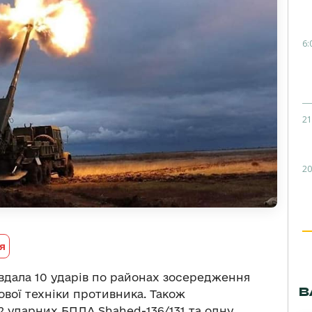
6:
21
20
я
авдала 10 ударів по районах зосередження
В
ової техніки противника. Також
 ударних БПЛА Shahed-136/131 та одну