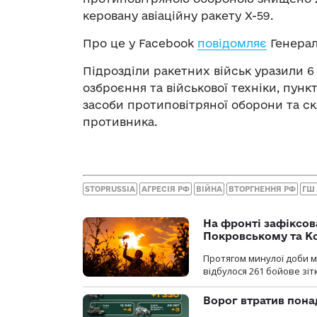
керовану авіаційну ракету Х-59.
Про це у Facebook
повідомляє
Генерал
Підрозділи ракетних військ уразили 6
озброєння та військової техніки, пункт
засоби протиповітряної оборони та с
противника.
STOPRUSSIA
АГРЕСІЯ РФ
ВІЙНА
ВТОРГНЕННЯ РФ
ГШ
На фронті зафіксов
Покровському та К
Протягом минулої доби м
відбулося 261 бойове зіт
Ворог втратив пона