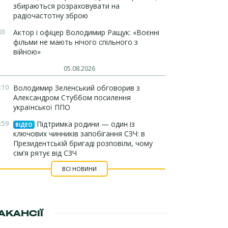
збираються розраховувати на
радіочастотну зброю
03
Актор і офіцер Володимир Ращук: «Воєнні
фільми не мають нічого спільного з
війною»
05.08.2026
:10
Володимир Зеленський обговорив з
Александром Стуббом посилення
української ППО
:59
Підтримка родини — один із
ВІДЕО
ключових чинників запобігання СЗЧ: в
Президентській бригаді розповіли, чому
сім’я рятує від СЗЧ
ВСІ НОВИНИ
АКАНСІЇ