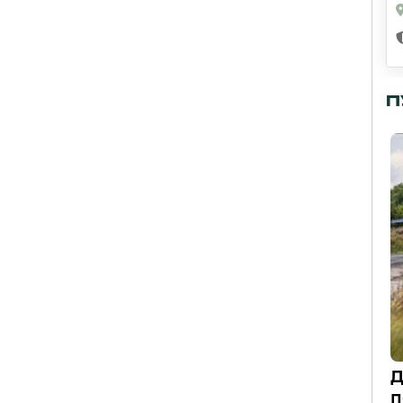
П
Д
п