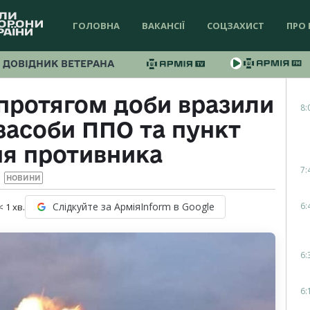
ГОЛОВНА
ВАКАНСІЇ
СОЦЗАХИСТ
ПРО 
ДОВІДНИК ВЕТЕРАНА
протягом доби вразили
8:
 засоби ППО та пункт
ня противника
7:
НОВИНИ
6:
Слідкуйте за АрміяInform в Google
< 1
хв.
6:
6: