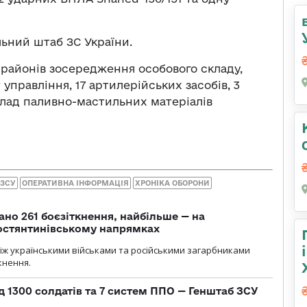
ьний штаб ЗС України.
 районів зосередження особового складу,
 управління, 17 артилерійських засобів, 3
клад паливно-мастильних матеріалів
 ЗСУ
ОПЕРАТИВНА ІНФОРМАЦІЯ
ХРОНІКА ОБОРОНИ
ано 261 боєзіткнення, найбільше — на
остянтинівському напрямках
іж українськими військами та російськими загарбниками
кнення.
д 1300 солдатів та 7 систем ППО — Генштаб ЗСУ