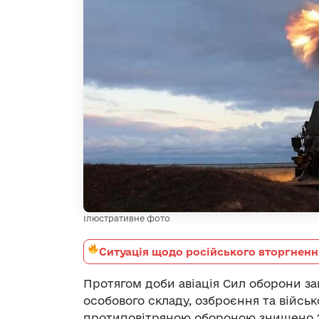
Ілюстративне фото
Ситуація щодо російського вторгненн
Протягом доби авіація Сил оборони з
особового складу, озброєння та військ
протиповітряною обороною знищено 2