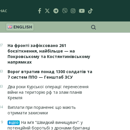
НАС
ENGLISH
07
На фронті зафіксовано 261
боєзіткнення, найбільше — на
Покровському та Костянтинівському
напрямках
43
Ворог втратив понад 1300 солдатів та
7 систем ППО — Генштаб ЗСУ
43
Два роки Курської операції: перенесення
війни на територію рф та злам планів
Кремля
34
Виплати при пораненні: що мають
отримати захисники
19
На ім’я “Швидкий винищувач”: у
ВІДЕО
потенційній боротьбі з дронами британці