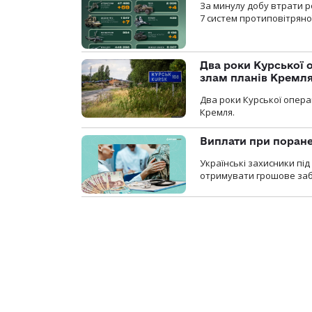
За минулу добу втрати р
7 систем протиповітряно
Два роки Курської о
злам планів Кремл
Два роки Курської опера
Кремля.
Виплати при поране
Українські захисники пі
отримувати грошове заб