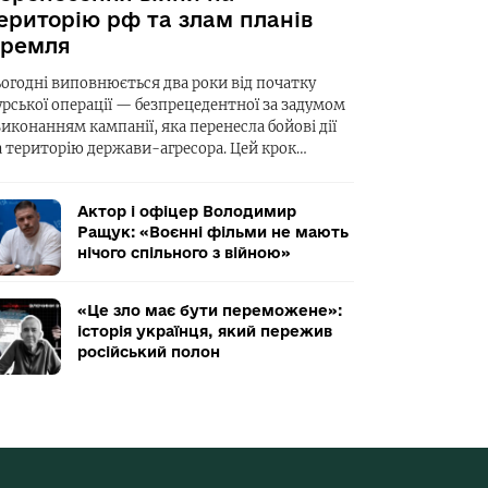
ериторію рф та злам планів
ремля
ьогодні виповнюється два роки від початку
урської операції — безпрецедентної за задумом
виконанням кампанії, яка перенесла бойові дії
а територію держави-агресора. Цей крок…
Актор і офіцер Володимир
Ращук: «Воєнні фільми не мають
нічого спільного з війною»
«Це зло має бути переможене»:
історія українця, який пережив
російський полон