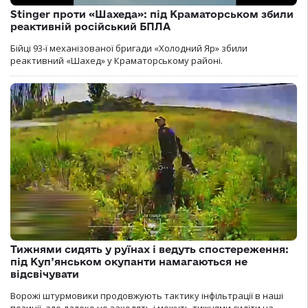
Stinger проти «Шахеда»: під Краматорськом збили
реактивній російський БПЛА
Бійці 93-ї механізованої бригади «Холодний Яр» збили
реактивний «Шахед» у Краматорському районі.
Тижнями сидять у руїнах і ведуть спостереження:
під Куп’янськом окупанти намагаються не
відсвічувати
Ворожі штурмовики продовжують тактику інфільтрації в наші
позиції, але далеко не заходять і можуть тижнями сидіти на