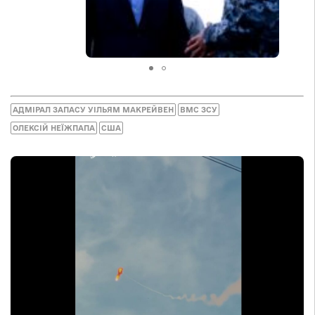
АДМІРАЛ ЗАПАСУ УІЛЬЯМ МАКРЕЙВЕН
ВМС ЗСУ
ОЛЕКСІЙ НЕЇЖПАПА
США