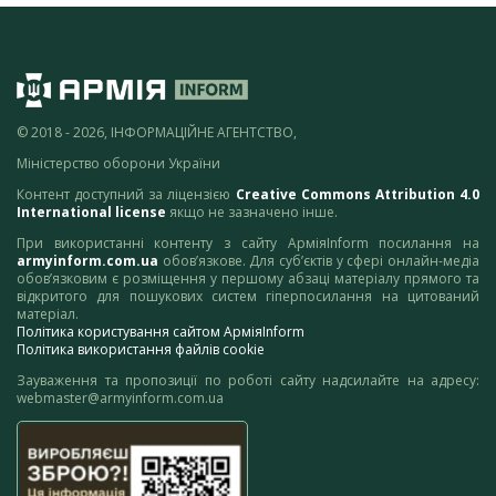
© 2018 - 2026, ІНФОРМАЦІЙНЕ АГЕНТСТВО,
Міністерство оборони України
Контент доступний за ліцензією
Creative Commons Attribution 4.0
International license
якщо не зазначено інше.
При використанні контенту з сайту АрміяInform посилання на
armyinform.com.ua
обов’язкове. Для суб’єктів у сфері онлайн-медіа
обов’язковим є розміщення у першому абзаці матеріалу прямого та
відкритого для пошукових систем гіперпосилання на цитований
матеріал.
Політика користування сайтом АрміяInform
Політика використання файлів cookie
Зауваження та пропозиції по роботі сайту надсилайте на адресу:
webmaster@armyinform.com.ua