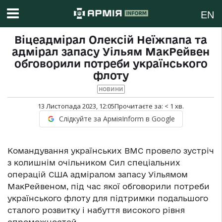
EN
Віцеадмірал Олексій Неїжпапа та
адмірал запасу Уільям МакРейвен
обговорили потреби українського
флоту
НОВИНИ
13 Листопада 2023, 12:05
Прочитаєте за:
< 1
хв.
Слідкуйте за АрміяInform в Google
Командування українських ВМС провело зустріч
з колишнім очільником Сил спеціальних
операцій США адміралом запасу Уільямом
МакРейвеном, під час якої обговорили потреби
українського флоту для підтримки подальшого
сталого розвитку і набуття високого рівня