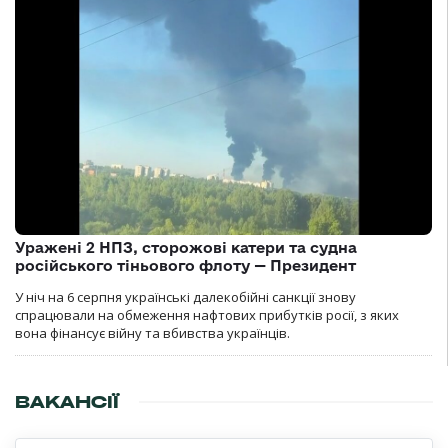
Уражені 2 НПЗ, сторожові катери та судна
російського тіньового флоту — Президент
У ніч на 6 серпня українські далекобійні санкції знову
спрацювали на обмеження нафтових прибутків росії, з яких
вона фінансує війну та вбивства українців.
ВАКАНСІЇ