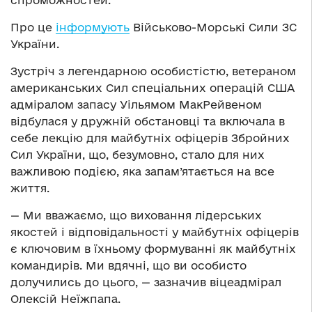
спроможностей.
Про це
інформують
Військово-Морські Сили ЗС
України.
Зустріч з легендарною особистістю, ветераном
американських Сил спеціальних операцій США
адміралом запасу Уільямом МакРейвеном
відбулася у дружній обстановці та включала в
себе лекцію для майбутніх офіцерів Збройних
Сил України, що, безумовно, стало для них
важливою подією, яка запам’ятається на все
життя.
— Ми вважаємо, що виховання лідерських
якостей і відповідальності у майбутніх офіцерів
є ключовим в їхньому формуванні як майбутніх
командирів. Ми вдячні, що ви особисто
долучились до цього, — зазначив віцеадмірал
Олексій Неїжпапа.