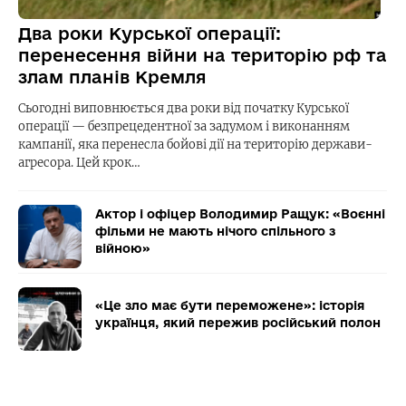
Два роки Курської операції:
перенесення війни на територію рф та
злам планів Кремля
Сьогодні виповнюється два роки від початку Курської
операції — безпрецедентної за задумом і виконанням
кампанії, яка перенесла бойові дії на територію держави-
агресора. Цей крок…
Актор і офіцер Володимир Ращук: «Воєнні
фільми не мають нічого спільного з
війною»
«Це зло має бути переможене»: історія
українця, який пережив російський полон