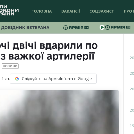
ГОЛОВНА
ВАКАНСІЇ
СОЦЗАХИСТ
ПРО 
ДОВІДНИК ВЕТЕРАНА
чі двічі вдарили по
з важкої артилерії
20
НОВИНИ
20
Слідкуйте за АрміяInform в Google
 1
хв.
20
20
19