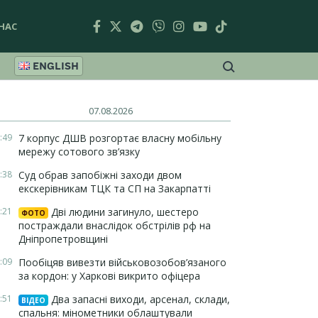
НАС
ENGLISH
07.08.2026
:49
7 корпус ДШВ розгортає власну мобільну
мережу сотового зв’язку
:38
Суд обрав запобіжні заходи двом
екскерівникам ТЦК та СП на Закарпатті
:21
Дві людини загинуло, шестеро
ФОТО
постраждали внаслідок обстрілів рф на
Дніпропетровщині
:09
Пообіцяв вивезти військовозобов’язаного
за кордон: у Харкові викрито офіцера
:51
Два запасні виходи, арсенал, склади,
ВІДЕО
спальня: мінометники облаштували