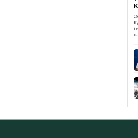
К
С
К
і 
н