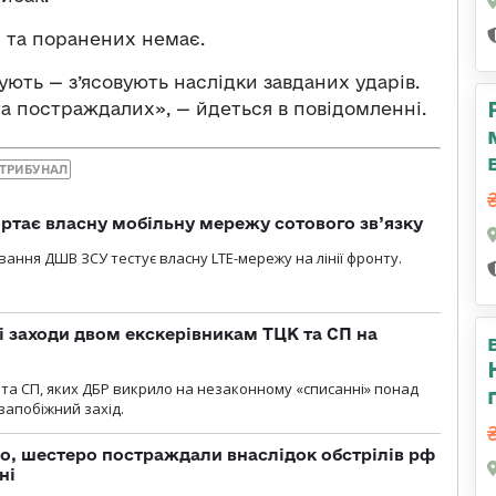
х та поранених немає.
ють — з’ясовують наслідки завданих ударів.
та постраждалих», — йдеться в повідомленні.
 ТРИБУНАЛ
ртає власну мобільну мережу сотового зв’язку
вання ДШВ ЗСУ тестує власну LTE-мережу на лінії фронту.
і заходи двом екскерівникам ТЦК та СП на
та СП, яких ДБР викрило на незаконному «списанні» понад
 запобіжний захід.
о, шестеро постраждали внаслідок обстрілів рф
ні