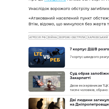
Унаслідок ворожого обстрілу загибли
«Атакований населений пункт обстежу
Втім, відомо, що минулося без жертв 
АГРЕСІЯ РФ
ВІЙНА
ВОРОЖІ ОБСТРІЛИ
ХАРКІВСЬКИЙ
7 корпус ДШВ розго
7 корпус швидкого реагу
Суд обрав запобіжн
Закарпатті
Двом екскерівникам ТЦК 
тисячі чоловіків, обрано
Дві людини загинул
на Дніпропетровщи