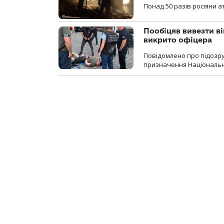
Понад 50 разів росіяни 
Пообіцяв вивезти ві
викрито офіцера
Повідомлено про підозр
призначення Національної 