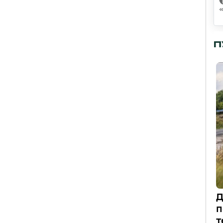
П
Д
п
т