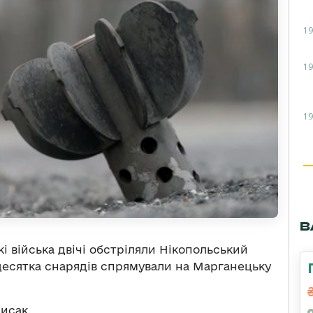
19
19
19
В
кі війська двічі обстріляли Нікопольський
десятка снарядів спрямували на Марганецьку
исак.