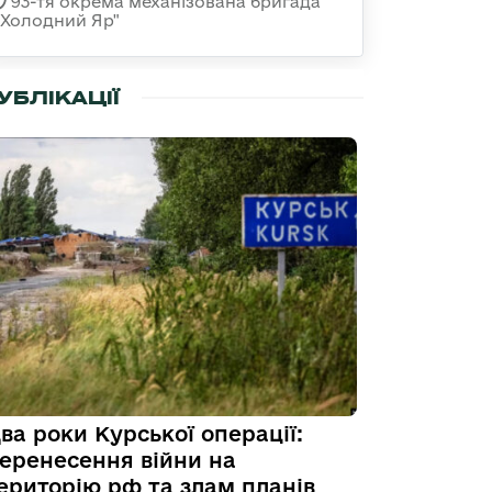
93-тя окрема механізована бригада
«Холодний Яр"
УБЛІКАЦІЇ
ва роки Курської операції:
еренесення війни на
ериторію рф та злам планів