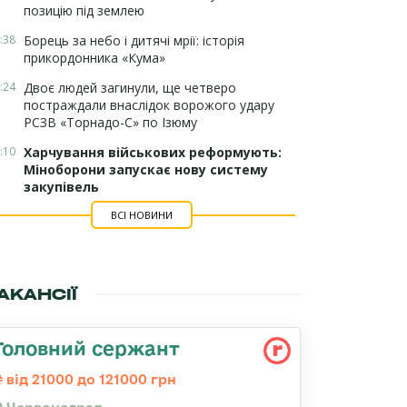
позицію під землею
:38
Борець за небо і дитячі мрії: історія
прикордонника «Кума»
:24
Двоє людей загинули, ще четверо
постраждали внаслідок ворожого удару
РСЗВ «Торнадо-С» по Ізюму
:10
Харчування військових реформують:
Міноборони запускає нову систему
закупівель
ВСІ НОВИНИ
АКАНСІЇ
Головний сержант
від 21000 до 121000 грн