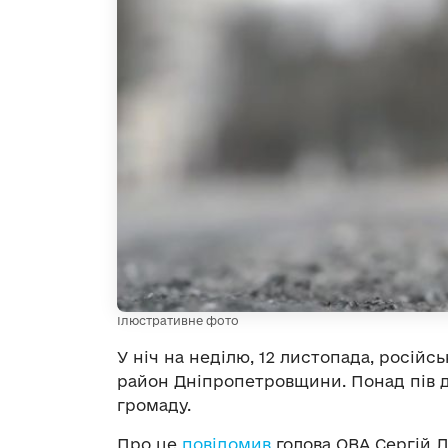
Ілюстративне фото
У ніч на неділю, 12 листопада, російсь
район Дніпропетровщини. Понад пів 
громаду.
Про це
повідомив
голова ОВА Сергій Л