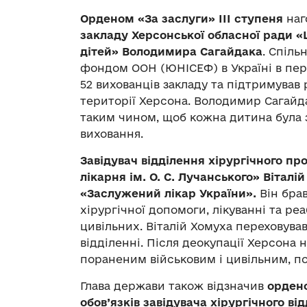
Орденом «За заслуги» ІІІ ступеня
наг
закладу Херсонської обласної ради «Ц
дітей» Володимира Сагайдака
. Спіль
фондом ООН (ЮНІСЕФ) в Україні в періо
52 вихованців закладу та підтримував
території Херсона. Володимир Сагайда
таким чином, щоб кожна дитина була 
виховання.
Завідувач відділення хірургічного п
лікарня ім. О. С. Лучанського» Віталі
«Заслужений лікар України».
Він брав
хірургічної допомоги, лікуванні та реа
цивільних. Віталій Хомуха переховував
відділенні. Після деокупації Херсона 
пораненим військовим і цивільним, п
Глава держави також відзначив
ордено
обов’язків завідувача хірургічного ві