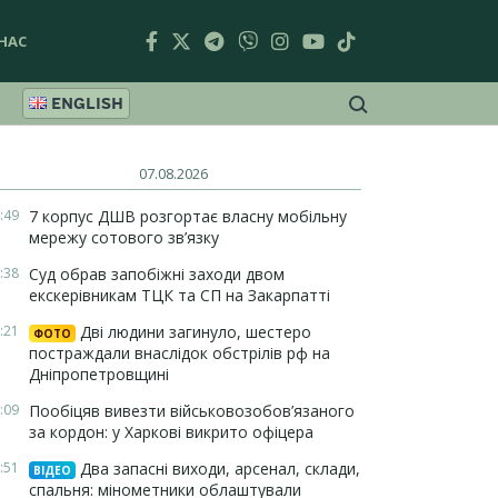
НАС
ENGLISH
07.08.2026
:49
7 корпус ДШВ розгортає власну мобільну
мережу сотового зв’язку
:38
Суд обрав запобіжні заходи двом
екскерівникам ТЦК та СП на Закарпатті
:21
Дві людини загинуло, шестеро
ФОТО
постраждали внаслідок обстрілів рф на
Дніпропетровщині
:09
Пообіцяв вивезти військовозобов’язаного
за кордон: у Харкові викрито офіцера
:51
Два запасні виходи, арсенал, склади,
ВІДЕО
спальня: мінометники облаштували