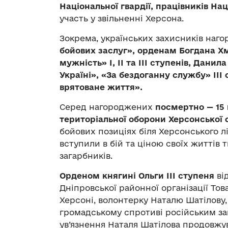
Національної гвардії, працівників На
участь у звільненні Херсона.
Зокрема, українських захисників наг
бойових заслуг», орденам Богдана Хмел
мужність» І, ІІ та ІІІ ступенів, Дани
Україні», «За бездоганну службу» ІІІ
врятоване життя».
Серед нагороджених
посмертно — 15 
територіальної оборони Херсонської о
бойових позиціях біля Херсонського лі
вступили в бій та ціною своїх життів
загарбників.
Орденом княгині Ольги ІІІ ступеня
від
Дніпровської районної організації Тов
Херсоні, волонтерку Наталю Шатілову, 
громадському спротиві російським заг
ув’язнення Наталя Шатілова продовж