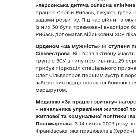
«Херсонська дитяча обласна клінічна
працює Сергій Рибась, лікують дітей
вадами розвитку. Під час війни та окуп
із них 30 були травмовані внаслідок б
Рибась допомагав військовим ЗСУ лік
Орденом «За мужність» ІІІ ступеня 
Сільвестрова
. Він брав активну участь
групою ЗСУ в тилу противника. 29 сер
прибув підрозділ спеціального призна
Олег Сільвестров першим зустрів воро
забезпечив відхід основної бойової г
маршрутом.
Медаллю «За працю і звитягу»
нагоро
– начальника управління житлової п
житлової та комунальної політики Іва
Пономаренка
. З 14 липня 2023 року в
Франківська, яка працювала в Херсоні