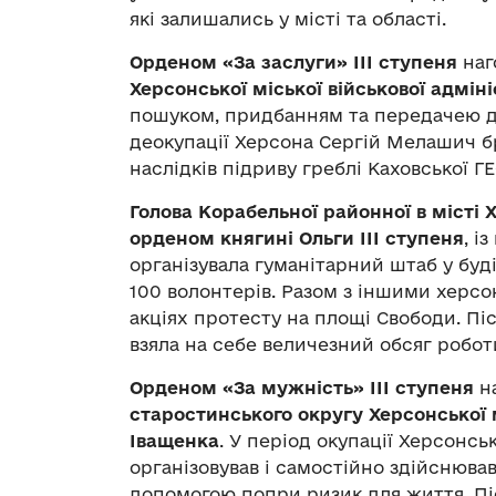
які залишались у місті та області.
Орденом «За заслуги» ІІІ ступеня
наг
Херсонської міської військової адмін
пошуком, придбанням та передачею др
деокупації Херсона Сергій Мелашич бр
наслідків підриву греблі Каховської ГЕ
Голова Корабельної районної в місті 
орденом княгині Ольги ІІІ ступеня
, і
організувала гуманітарний штаб у буд
100 волонтерів. Разом з іншими херсо
акціях протесту на площі Свободи. Пі
взяла на себе величезний обсяг робот
Орденом «За мужність» ІІІ ступеня
н
старостинського округу Херсонської 
Іващенка
. У період окупації Херсонсь
організовував і самостійно здійснюва
допомогою попри ризик для життя. Пі