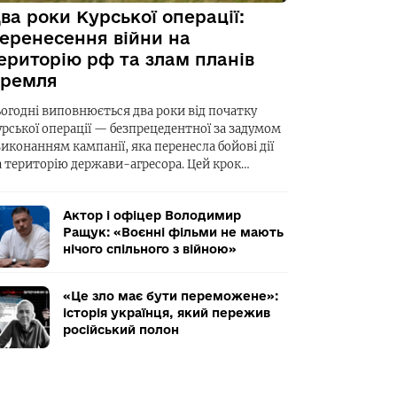
ва роки Курської операції:
еренесення війни на
ериторію рф та злам планів
ремля
ьогодні виповнюється два роки від початку
урської операції — безпрецедентної за задумом
виконанням кампанії, яка перенесла бойові дії
а територію держави-агресора. Цей крок…
Актор і офіцер Володимир
Ращук: «Воєнні фільми не мають
нічого спільного з війною»
«Це зло має бути переможене»:
історія українця, який пережив
російський полон