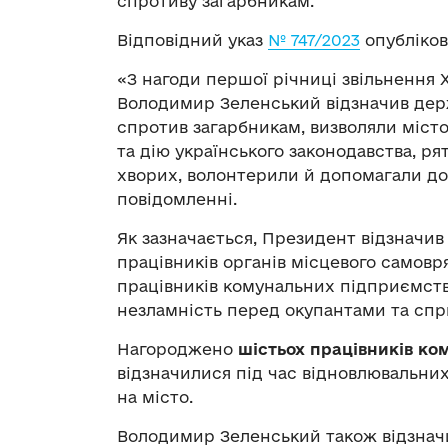
спротиву загарбникам.
Відповідний указ
№ 747/2023
опубліков
«З нагоди першої річниці звільнення 
Володимир Зеленський відзначив держ
спротив загарбникам, визволяли місто
та дію українського законодавства, р
хворих, волонтерили й допомагали дол
повідомленні.
Як зазначається, Президент відзначив
працівників органів місцевого самовря
працівників комунальних підприємств
незламність перед окупантами та сп
Нагороджено
шістьох працівників ко
відзначилися під час відновлювальних
на місто.
Володимир Зеленський також відзна