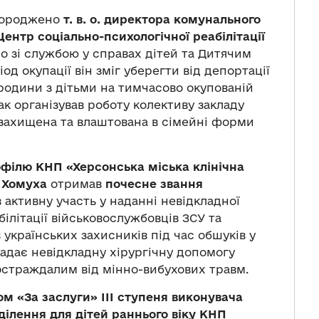
ороджено
т. в. о. директора комунального
ентр соціально-психологічної реабілітації
но зі службою у справах дітей та Дитячим
д окупації він зміг уберегти від депортації
 родини з дітьми на тимчасово окупованій
к організував роботу колективу закладу
захищена та влаштована в сімейні форми
рофілю КНП «Херсонська міська клінічна
й Хомуха
отримав
почесне звання
 активну участь у наданні невідкладної
білітації військовослужбовців ЗСУ та
 українських захисників під час обшуків у
надає невідкладну хірургічну допомогу
остраждалим від мінно-вибухових травм.
м «За заслуги» ІІІ ступеня виконувача
дділення для дітей раннього віку КНП