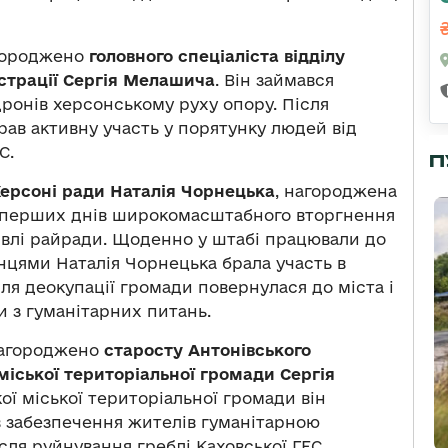
ороджено
головного спеціаліста відділу
істрації Сергія Мелашича
. Він займався
онів херсонському руху опору. Після
ав активну участь у порятунку людей від
С.
П
Херсоні ради Наталія Чорнецька
, нагороджена
з перших днів широкомасштабного вторгнення
івлі райради. Щоденно у штабі працювали до
нцями Наталія Чорнецька брала участь в
сля деокупації громади повернулася до міста і
и з гуманітарних питань.
агороджено
старосту Антонівського
міської територіальної громади Сергія
кої міської територіальної громади він
в забезпечення жителів гуманітарною
сля руйнування греблі Каховської ГЕС