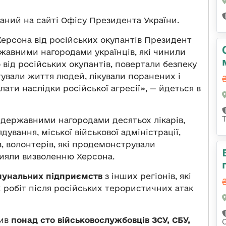
аний на сайті Офісу Президента України.
Херсона від російських окупантів Президент
авними нагородами українців, які чинили
 від російських окупантів, повертали безпеку
ятували життя людей, лікували поранених і
ати наслідки російської агресії», — йдеться в
 державними нагородами десятьох лікарів,
дування, міської військової адміністрації,
, волонтерів, які продемонстрували
рияли визволенню Херсона.
мунальних підприємств
з інших регіонів, які
 робіт після російських терористичних атак
чив
понад сто військовослужбовців ЗСУ, СБУ,