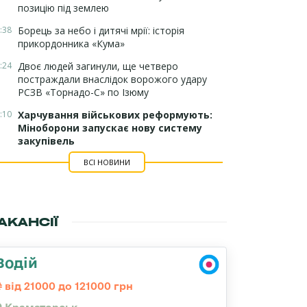
позицію під землею
:38
Борець за небо і дитячі мрії: історія
прикордонника «Кума»
:24
Двоє людей загинули, ще четверо
постраждали внаслідок ворожого удару
РСЗВ «Торнадо-С» по Ізюму
:10
Харчування військових реформують:
Міноборони запускає нову систему
закупівель
ВСІ НОВИНИ
АКАНСІЇ
Водій
від 21000 до 121000 грн