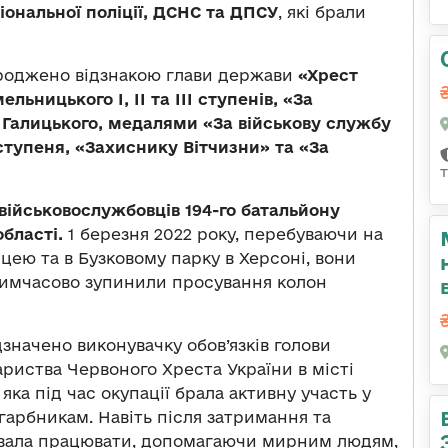
ціональної поліції, ДСНС та ДПСУ
, які брали
ороджено відзнакою глави держави
«Хрест
ьницького І, ІІ та ІІІ ступенів, «За
ла Галицького, медалями «За військову службу
 ступеня, «Захиснику Вітчизни» та «За
військовослужбовців 194-го батальйону
бласті.
1 березня 2022 року, перебуваючи на
цею та в Бузковому парку в Херсоні, вони
 тимчасово зупинили просування колон
значено виконувачку обов’язків голови
ариства Червоного Хреста України в місті
яка під час окупації брала активну участь у
арбникам. Навіть після затримання та
увала працювати, допомагаючи мирним людям,