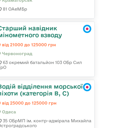
Краматорськ
81 ОАеМБр
Старший навідник
мінометного взводу
від 21000 до 125000 грн
Червоноград
63 окремий батальйон 103 ОБр Сил
ТрО
Водій відділення морської
піхоти (категорія B, C)
від 25000 до 125000 грн
Одеса
35 ОБрМП ім. контр-адмірала Михайла
Остроградського