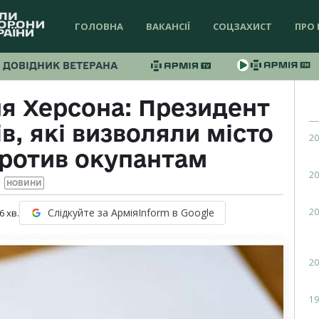
ГОЛОВНА
ВАКАНСІЇ
СОЦЗАХИСТ
ПРО 
ДОВІДНИК ВЕТЕРАНА
ня Херсона: Президент
в, які визволяли місто
20
против окупантам
20
НОВИНИ
20
Слідкуйте за АрміяInform в Google
6
хв.
20
19