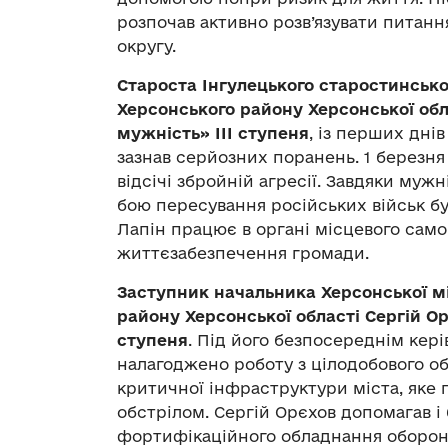
розпочав активно розв’язувати питання
округу.
Староста Інгулецького старостинськог
Херсонського району Херсонської обла
мужність» ІІІ ступеня
, із перших дні
зазнав серйозних поранень. 1 березня 
відсічі збройній агресії. Завдяки муж
бою пересування російських військ бу
Лапін працює в органі місцевого сам
життєзабезпечення громади.
Заступник начальника Херсонської міс
району Херсонської області Сергій О
ступеня
. Під його безпосереднім кер
налагоджено роботу з цілодобового об
критичної інфраструктури міста, яке
обстрілом. Сергій Орєхов допомагав і
фортифікаційного обладнання оборон