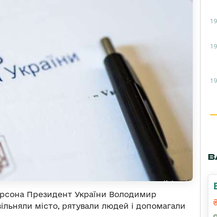
19
19
19
В
Херсона Президент України Володимир
вільняли місто, рятували людей і допомагали