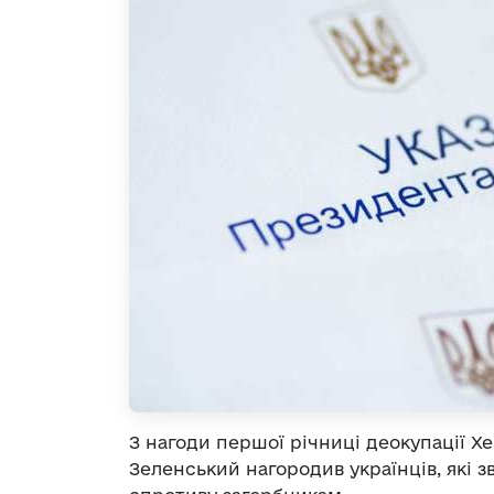
З нагоди першої річниці деокупації 
Зеленський нагородив українців, які з