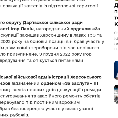
Д
 евакуації жителів із підтопленої території
п
т
о округу Дар’ївської сільської ради
К
сті Ігор Лапін
, нагороджений
орденом «За
С
в окупації захищав Херсонщину в лавах ТрО та
К
2022 року на бойовій позиції він брав участь у
і 
нім діям воїнів тероборони під час нерівного
н
ло призупинене. З грудня 2022 року Ігор
оврядування та опікується питаннями
ької військової адміністрації Херсонського
рєхов
відзначений
орденом «За заслуги» ІІІ
івництвом із перших днів деокупації громади
слуговування та аварійного ремонту об’єктів
 перебувало під постійним ворожим
 брав безпосередню участь у влаштуванні
них рубежів.