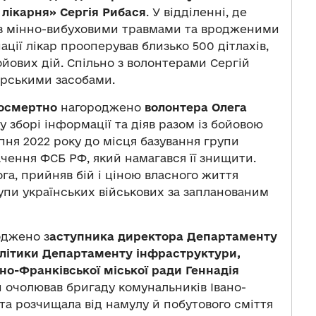
 лікарня» Сергія Рибася
. У відділенні, де
 із мінно-вибуховими травмами та вродженими
ації лікар прооперував близько 500 дітлахів,
ойових дій. Спільно з волонтерами Сергій
арськими засобами.
посмертно
нагороджено
волонтера Олега
 у зборі інформації та діяв разом із бойовою
пня 2022 року до місця базування групи
чення ФСБ РФ, який намагався її знищити.
га, прийняв бій і ціною власного життя
рупи українських військових за запланованим
джено з
аступника директора Департаменту
олітики Департаменту інфраструктури,
но-Франківської міської ради Геннадія
ін очолював бригаду комунальників Івано-
 та розчищала від намулу й побутового сміття