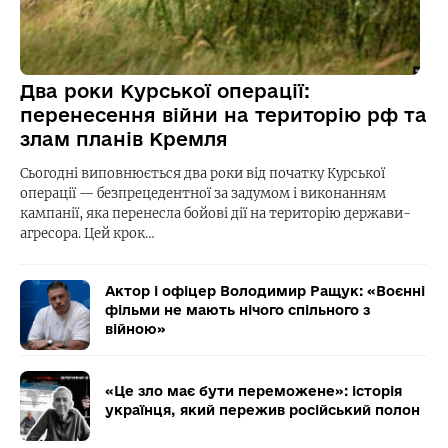
Два роки Курської операції:
перенесення війни на територію рф та
злам планів Кремля
Сьогодні виповнюється два роки від початку Курської
операції — безпрецедентної за задумом і виконанням
кампанії, яка перенесла бойові дії на територію держави-
агресора. Цей крок…
Актор і офіцер Володимир Ращук: «Воєнні
фільми не мають нічого спільного з
війною»
«Це зло має бути переможене»: історія
українця, який пережив російський полон