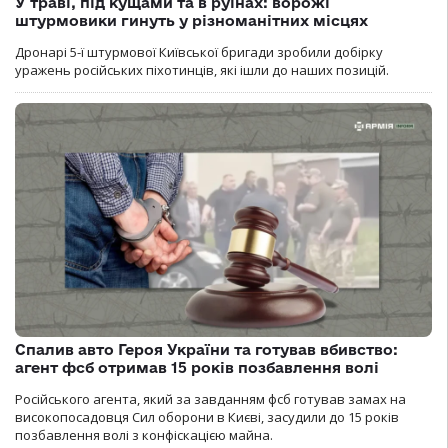
У траві, під кущами та в руїнах: ворожі
штурмовики гинуть у різноманітних місцях
Дронарі 5-ї штурмової Київської бригади зробили добірку
уражень російських піхотинців, які ішли до наших позицій.
Спалив авто Героя України та готував вбивство:
агент фсб отримав 15 років позбавлення волі
Російського агента, який за завданням фсб готував замах на
високопосадовця Сил оборони в Києві, засудили до 15 років
позбавлення волі з конфіскацією майна.