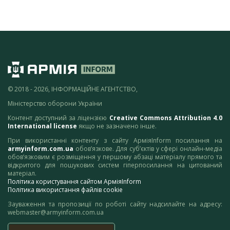
© 2018 - 2026, ІНФОРМАЦІЙНЕ АГЕНТСТВО,
Міністерство оборони України
Контент доступний за ліцензією
Creative Commons Attribution 4.0
International license
якщо не зазначено інше.
При використанні контенту з сайту АрміяInform посилання на
armyinform.com.ua
обов’язкове. Для суб’єктів у сфері онлайн-медіа
обов’язковим є розміщення у першому абзаці матеріалу прямого та
відкритого для пошукових систем гіперпосилання на цитований
матеріал.
Політика користування сайтом АрміяInform
Політика використання файлів cookie
Зауваження та пропозиції по роботі сайту надсилайте на адресу:
webmaster@armyinform.com.ua