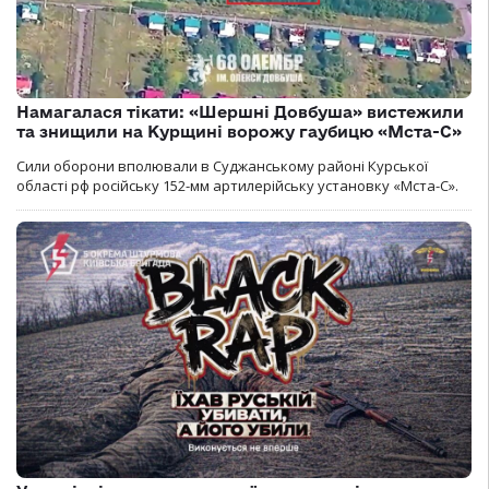
Намагалася тікати: «Шершні Довбуша» вистежили
та знищили на Курщині ворожу гаубицю «Мста-С»
Сили оборони вполювали в Суджанському районі Курської
області рф російську 152-мм артилерійську установку «Мста-С».