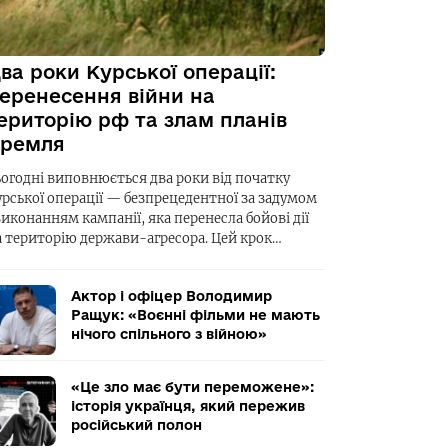
ва роки Курської операції:
еренесення війни на
ериторію рф та злам планів
ремля
ьогодні виповнюється два роки від початку
урської операції — безпрецедентної за задумом
виконанням кампанії, яка перенесла бойові дії
а територію держави-агресора. Цей крок…
Актор і офіцер Володимир
Ращук: «Воєнні фільми не мають
нічого спільного з війною»
«Це зло має бути переможене»:
історія українця, який пережив
російський полон