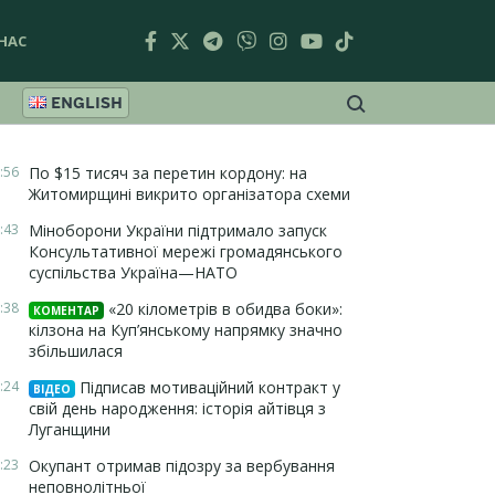
НАС
ENGLISH
:56
По $15 тисяч за перетин кордону: на
Житомирщині викрито організатора схеми
:43
Міноборони України підтримало запуск
Консультативної мережі громадянського
суспільства Україна—НАТО
:38
«20 кілометрів в обидва боки»:
КОМЕНТАР
кілзона на Куп’янському напрямку значно
збільшилася
:24
Підписав мотиваційний контракт у
ВІДЕО
свій день народження: історія айтівця з
Луганщини
:23
Окупант отримав підозру за вербування
неповнолітньої