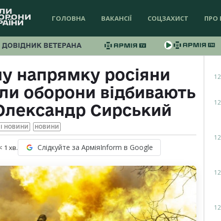
ГОЛОВНА
ВАКАНСІЇ
СОЦЗАХИСТ
ПРО 
ДОВІДНИК ВЕТЕРАНА
у напрямку росіяни
12
или оборони відбивають
12
 Олександр Сирський
І НОВИНИ
НОВИНИ
12
Слідкуйте за АрміяInform в Google
< 1
хв.
12
12