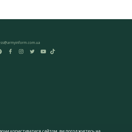
ess@armyinform.com.ua
ючи користуватися сайтом, ви погоджуєтесь на