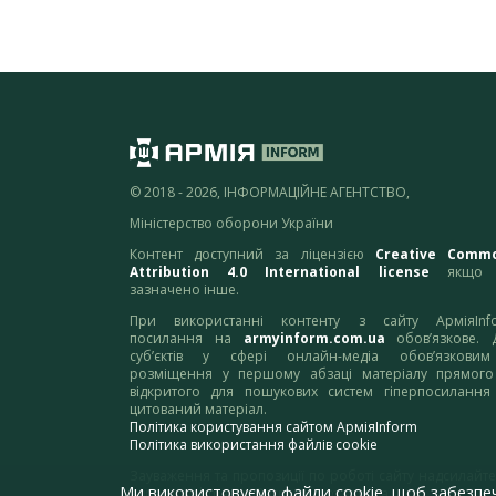
© 2018 - 2026, ІНФОРМАЦІЙНЕ АГЕНТСТВО,
Міністерство оборони України
Контент доступний за ліцензією
Creative Comm
Attribution 4.0 International license
якщо 
зазначено інше.
При використанні контенту з сайту АрміяInf
посилання на
armyinform.com.ua
обов’язкове. 
суб’єктів у сфері онлайн-медіа обов’язкови
розміщення у першому абзаці матеріалу прямого
відкритого для пошукових систем гіперпосилання
цитований матеріал.
Політика користування сайтом АрміяInform
Політика використання файлів cookie
Зауваження та пропозиції по роботі сайту надсилайте
Ми використовуємо файли cookie, щоб забезпе
адресу:
webmaster@armyinform.com.ua