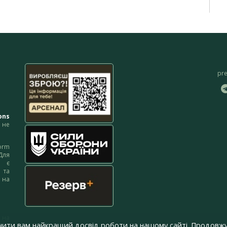
pr
ons
не
orm
Для
м є
 та
 на
 на
чити вам найкращий досвід роботи на нашому сайті. Продовжу