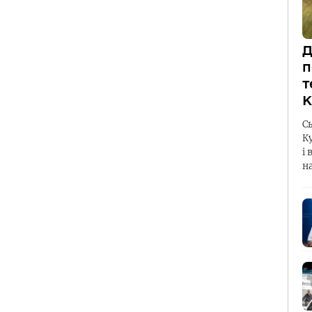
Д
п
т
К
С
К
і 
н