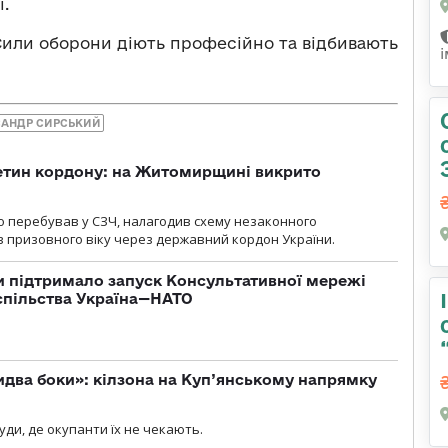
і.
Сили оборони діють професійно та відбивають
САНДР СИРСЬКИЙ
ретин кордону: на Житомирщині викрито
о перебував у СЗЧ, налагодив схему незаконного
 призовного віку через державний кордон України.
 підтримало запуск Консультативної мережі
спільства Україна—НАТО
бидва боки»: кілзона на Куп’янському напрямку
я
уди, де окупанти їх не чекають.