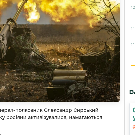
12
11
11
В
енерал-полковник Олександр Сирський
у росіяни активізувалися, намагаються