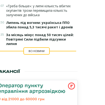
:07
«Треба більше»: у липні кількість вбитих
окупантів трохи перевищила кількість
залучених до війська
:50
Липень під вогнем: українська ППО
збила понад 5,3 тисячі ракет і дронів
:35
За місяць мінус понад 50 тисяч цілей:
Повітряні Сили підбили підсумки
липня
ВСІ НОВИНИ
АКАНСІЇ
Оператор пункту
управління артрозвідкою
від 21000 до 60000 грн