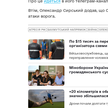
Про це
йдеться
в його телеграм-канал
Втім, Олександр Сирський додав, що 
атаки ворога.
АГРЕСІЯ РФ
БАХМУТСЬКИЙ НАПРЯМОК
ВІЙНА
ОЛЕК
По $15 тисяч за пе
організатора схеми
Військовослужбовець, щ
переправлення чоловіків
Міноборони України
громадянського су
«20 кілометрів в о
значно збільшилас
Дрони почали долітати т