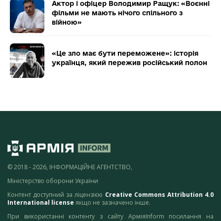
Актор і офіцер Володимир Ращук: «Воєнні
фільми не мають нічого спільного з
війною»
«Це зло має бути переможене»: історія
українця, який пережив російський полон
© 2018 - 2026, ІНФОРМАЦІЙНЕ АГЕНТСТВО,
Міністерство оборони України
Контент доступний за ліцензією
Creative Commons Attribution 4.0
International license
якщо не зазначено інше.
При використанні контенту з сайту АрміяInform посилання на