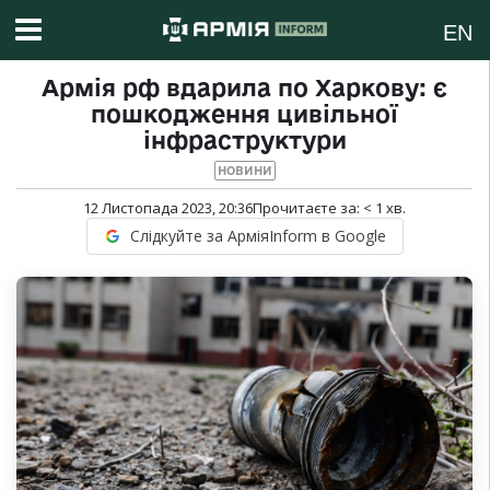
EN
Армія рф вдарила по Харкову: є
пошкодження цивільної
інфраструктури
НОВИНИ
12 Листопада 2023, 20:36
Прочитаєте за:
< 1
хв.
Слідкуйте за АрміяInform в Google