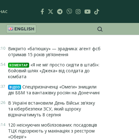
НАС
ENGLISH
:10
Викрито «батюшку» — зрадника: агент фсб
отримав 15 років ув’язнення
:54
«Я не міг просто сидіти в штабі»:
КОМЕНТАР
бойовий шлях «Джека» від солдата до
комбата
:37
Спецпризначенці «Омеги» знищили
ВІДЕО
дві ББМ та вантажівку росіян на Донеччині
:26
В Україні встановили День Військ зв’язку
та кібербезпеки ЗСУ, який щороку
відзначатимуть 8 серпня
:14
120 неіснуючих мобілізованих: посадовців
ТЦК підозрюють у махінаціях з реєстром
«Оберіг»