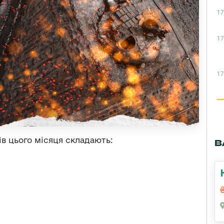
17
17
17
в цього місяця складають:
В