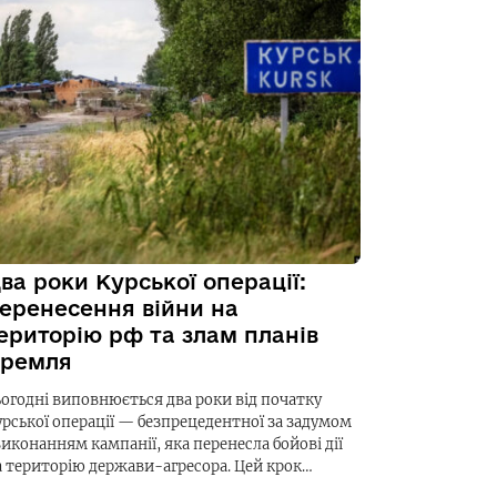
ва роки Курської операції:
еренесення війни на
ериторію рф та злам планів
ремля
ьогодні виповнюється два роки від початку
урської операції — безпрецедентної за задумом
виконанням кампанії, яка перенесла бойові дії
а територію держави-агресора. Цей крок…