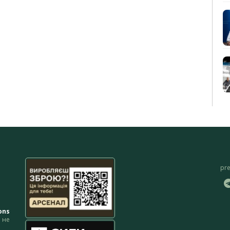
pr
ons
не