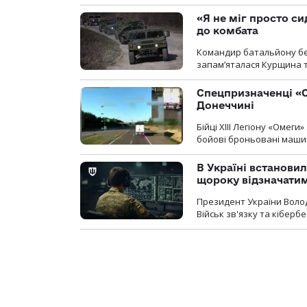
«Я не міг просто си
до комбата
Командир батальйону без
запам’яталася Курщина та
Спецпризначенці «О
Донеччині
Бійці ХІІІ Легіону «Омег
бойові броньовані машин
В Україні встановил
щороку відзначатим
Президент України Воло
Військ зв'язку та кіберб