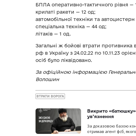
БПЛА оперативно-тактичного рівня — 1
крилаті ракети — 12 од;
автомобільної техніки та автоцистерн 
спеціальна техніка — 44 од;
літаків — 1 од.
Загальні ж бойові втрати противника
рф в Україну з 24.02.22 по 10.11.23 орі
осіб було ліквідовано.
За офіційною інформацією Генерально
Волошин
ВТРАТИ ВОРОГА
Викрито «батюшку» 
ув’язнення
За доказовою базою конт
отримав агент фсб, якого