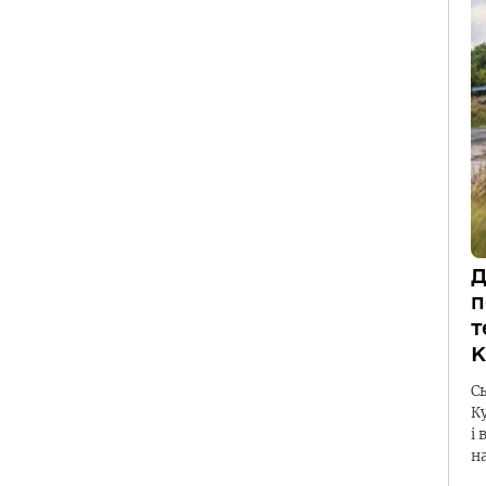
Д
п
т
К
С
К
і 
н