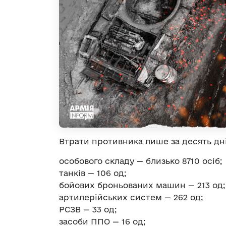
Втрати противника лише за десять дні
особового складу — близько 8710 осіб;
танків — 106 од;
бойових броньованих машин — 213 од;
артилерійських систем — 262 од;
РСЗВ — 33 од;
засоби ППО — 16 од;