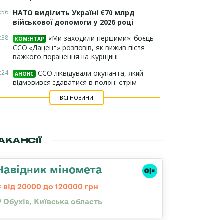
:56
НАТО виділить Україні €70 млрд
військової допомоги у 2026 році
:38
«Ми заходили першими»: боєць
КОМЕНТАР
ССО «Дацент» розповів, як вижив після
важкого поранення на Курщині
:24
ССО ліквідували окупанта, який
АНОНС
відмовився здаватися в полон: стрім
ВСІ НОВИНИ
АКАНСІЇ
Навідник міномета
від 20000 до 120000 грн
Обухів, Київська область