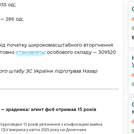
55 од;
— 286 од;
 від початку широкомасштабного вторгнення
єнтовно
становлять
: особового складу — 309520
го штабу ЗС України підготував Назар
— зрадника: агент фсб отримав 15 років
ррозвідки 15 років увʼязнення з конфіскацією майна
 СБУ викрила у квітні 2025 року на Донеччині.