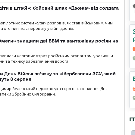
діти в штабі»: бойовий шлях «Джека» від солдата
пілотних систем «Star» розповів, як став військовим, чим
 хто нині має перевагу у війні дронів.
меги» знищили дві ББМ та вантажівку росіян на
и» завдали чергових втрат російським окупантам, уразивши
и та техніку забезпечення ворога.
и День Військ зв’язку та кібербезпеки ЗСУ, який
уть 8 серпня
димир Зеленський підписав указ про встановлення Дня
езпеки Збройних Сил України.
П