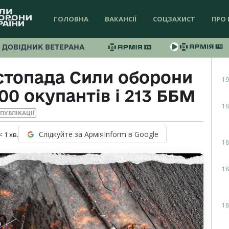
ГОЛОВНА
ВАКАНСІЇ
СОЦЗАХИСТ
ПРО 
ДОВІДНИК ВЕТЕРАНА
истопада Сили оборони
19
0 окупантів і 213 ББМ
18
ПУБЛІКАЦІЇ
Слідкуйте за АрміяInform в Google
< 1
хв.
18
18
18