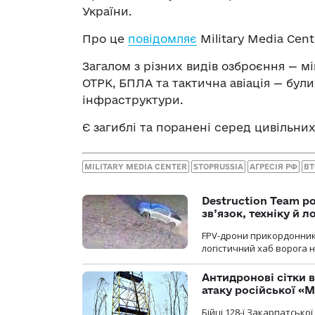
України.
Про це
повідомляє
Military Media Cent
Загалом з різних видів озброєння — мі
ОТРК, БПЛА та тактична авіація — були 
інфраструктури.
Є загиблі та поранені серед цивільних
MILITARY MEDIA CENTER
STOPRUSSIA
АГРЕСІЯ РФ
ВТ
Destruction Team р
зв’язок, техніку й л
FPV-дрони прикордонників
логістичний хаб ворога 
Антидронові сітки в
атаку російської «М
Бійці 128-ї Закарпатсько