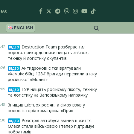
НАС
ENGLISH
:47
Destruction Team розбирає тил
ВІДЕО
ворога: прикордонники нищать зв’язок,
техніку й логістику окупантів
:26
Антидронові сітки врятували
ВІДЕО
«Хамві»: бійці 128-ї бригади пережили атаку
російської «Молнії»
:09
ГУР нищать російську піхоту, техніку
ВІДЕО
та логістику на Запорізькому напрямку
:48
Знищив шістьох росіян, а сімох взяв у
полон: історія командира «Гіря»
:30
Розстріл автобуса змінив її життя:
ВІДЕО
Олеся стала військовою і тепер підтримує
побратимів