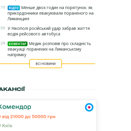
:10
Менше двох годин на порятунок: як
ВІДЕО
прикордонники евакуювали пораненого на
Лиманщині
:50
У Нікополі російський удар забрав життя
водія рейсового автобуса
:29
Медик розповів про складність
КОМЕНТАР
евакуації поранених на Лиманському
напрямку
ВСІ НОВИНИ
АКАНСІЇ
Комендор
від 21000 до 50000 грн
Київ