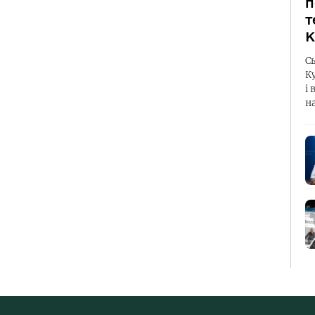
п
т
К
С
К
і 
н