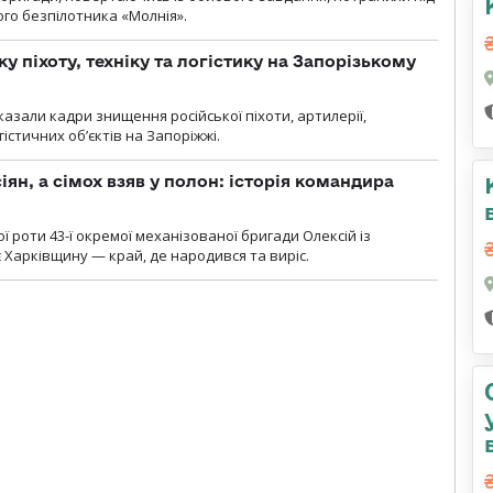
ого безпілотника «Молнія».
у піхоту, техніку та логістику на Запорізькому
азали кадри знищення російської піхоти, артилерії,
гістичних об’єктів на Запоріжжі.
ян, а сімох взяв у полон: історія командира
ї роти 43-ї окремої механізованої бригади Олексій із
 Харківщину — край, де народився та виріс.