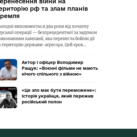
еренесення війни на
ериторію рф та злам планів
ремля
ьогодні виповнюється два роки від початку
урської операції — безпрецедентної за задумом
виконанням кампанії, яка перенесла бойові дії
а територію держави-агресора. Цей крок…
Актор і офіцер Володимир
Ращук: «Воєнні фільми не мають
нічого спільного з війною»
«Це зло має бути переможене»:
історія українця, який пережив
російський полон