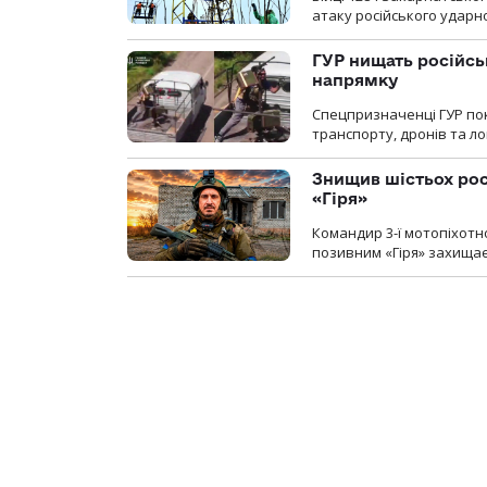
атаку російського ударн
ГУР нищать російськ
напрямку
Спецпризначенці ГУР пок
транспорту, дронів та ло
Знищив шістьох росі
«Гіря»
Командир 3-ї мотопіхотно
позивним «Гіря» захищає