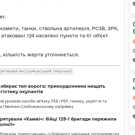
er.
номети, танки, ствольна артилерія, РСЗВ, ЗРК,
атаковані 124 населені пункти та 61 об’єкт
, кількість жертв уточнюється.
ОРГНЕННЯ РФ
ХАРКІВСЬКИЙ ТРИБУНАЛ
озбирає тил ворога: прикордонники нищать
огістику окупантів
 уразили засоби зв’язку, РЕБ і РЕР, техніку, укриття та
на Північно-Слобожанському напрямку.
рятували «Хамві»: бійці 128-ї бригади пережили
олнії»
ї бригади, повертаючись із бойового завдання, потрапили під