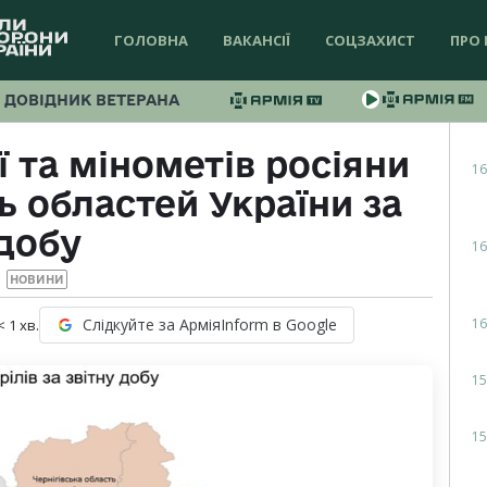
ГОЛОВНА
ВАКАНСІЇ
СОЦЗАХИСТ
ПРО 
ДОВІДНИК ВЕТЕРАНА
ї та мінометів росіяни
16
ь областей України за
добу
16
НОВИНИ
16
Слідкуйте за АрміяInform в Google
< 1
хв.
15
15