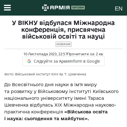
EN
У ВІКНУ відбулася Міжнародна
конференція, присвячена
військовій освіті та науці
НОВИНИ
10 Листопада 2023, 22:57
Прочитаєте за:
2
хв.
Слідкуйте за АрміяInform в Google
Фото: Військовий інститут КНУ ім. Т. Шевченка
До Всесвітнього дня науки в ім’я миру
та розвитку у Військовому інституті Київського
національного університету імені Тараса
Шевченка відбулась XIX Міжнародна науково-
практична конференція
«Військова освіта
і наука: сьогодення та майбутнє».