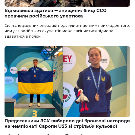
Відмовився здатися — знищили: бійці ССО
провчили російського упертюха
Сили спеціальних операцій поділилися наочним прикладом того,
чим для російських окупантів може закінчитися відмова
здаватися в полон.
Представники ЗСУ вибороли дві бронзові нагороди
на чемпіонаті Європи U23 зі стрільби кульової