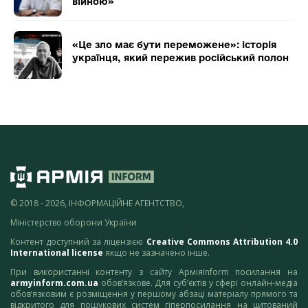
війною»
«Це зло має бути переможене»: історія
українця, який пережив російський полон
© 2018 - 2026, ІНФОРМАЦІЙНЕ АГЕНТСТВО,
Міністерство оборони України
Контент доступний за ліцензією
Creative Commons Attribution 4.0
International license
якщо не зазначено інше.
При використанні контенту з сайту АрміяInform посилання на
armyinform.com.ua
обов’язкове. Для суб’єктів у сфері онлайн-медіа
обов’язковим є розміщення у першому абзаці матеріалу прямого та
відкритого для пошукових систем гіперпосилання на цитований