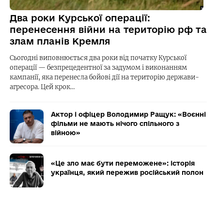
Два роки Курської операції:
перенесення війни на територію рф та
злам планів Кремля
Сьогодні виповнюється два роки від початку Курської
операції — безпрецедентної за задумом і виконанням
кампанії, яка перенесла бойові дії на територію держави-
агресора. Цей крок…
Актор і офіцер Володимир Ращук: «Воєнні
фільми не мають нічого спільного з
війною»
«Це зло має бути переможене»: історія
українця, який пережив російський полон