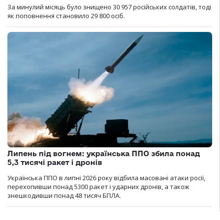
За минулий місяць було знищено 30 957 російських солдатів, тоді
як поповнення становило 29 800 осіб.
Липень під вогнем: українська ППО збила понад
5,3 тисячі ракет і дронів
Українська ППО в липні 2026 року відбила масовані атаки росії,
перехопивши понад 5300 ракет і ударних дронів, а також
знешкодивши понад 48 тисяч БПЛА.