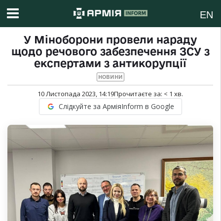
EN
У Міноборони провели нараду
щодо речового забезпечення ЗСУ з
експертами з антикорупції
НОВИНИ
10 Листопада 2023, 14:19
Прочитаєте за:
< 1
хв.
Слідкуйте за АрміяInform в Google