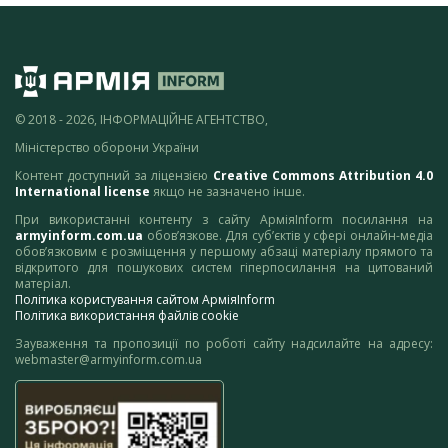
© 2018 - 2026, ІНФОРМАЦІЙНЕ АГЕНТСТВО,
Міністерство оборони України
Контент доступний за ліцензією
Creative Commons Attribution 4.0
International license
якщо не зазначено інше.
При використанні контенту з сайту АрміяInform посилання на
armyinform.com.ua
обов’язкове. Для суб’єктів у сфері онлайн-медіа
обов’язковим є розміщення у першому абзаці матеріалу прямого та
відкритого для пошукових систем гіперпосилання на цитований
матеріал.
Політика користування сайтом АрміяInform
Політика використання файлів cookie
Зауваження та пропозиції по роботі сайту надсилайте на адресу:
webmaster@armyinform.com.ua