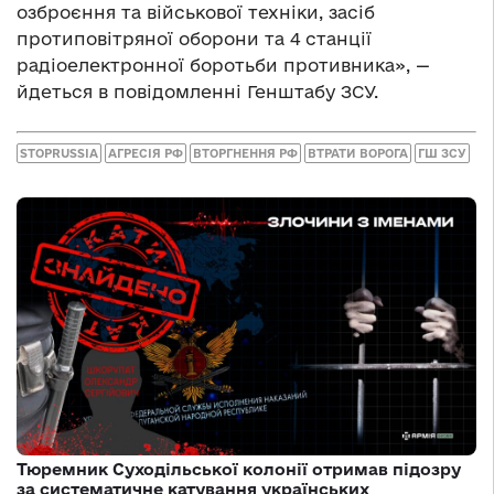
озброєння та військової техніки, засіб
протиповітряної оборони та 4 станції
радіоелектронної боротьби противника», —
йдеться в повідомленні Генштабу ЗСУ.
STOPRUSSIA
АГРЕСІЯ РФ
ВТОРГНЕННЯ РФ
ВТРАТИ ВОРОГА
ГШ ЗСУ
Тюремник Суходільської колонії отримав підозру
за систематичне катування українських