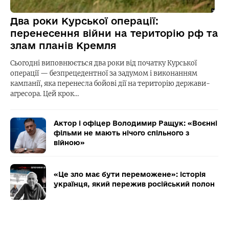
Два роки Курської операції:
перенесення війни на територію рф та
злам планів Кремля
Сьогодні виповнюється два роки від початку Курської
операції — безпрецедентної за задумом і виконанням
кампанії, яка перенесла бойові дії на територію держави-
агресора. Цей крок…
Актор і офіцер Володимир Ращук: «Воєнні
фільми не мають нічого спільного з
війною»
«Це зло має бути переможене»: історія
українця, який пережив російський полон