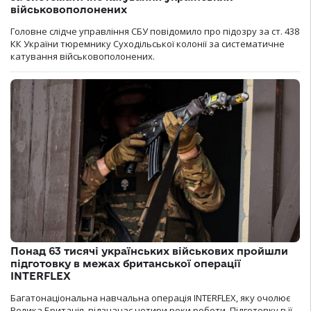
військовополонених
Головне слідче управління СБУ повідомило про підозру за ст. 438
КК України тюремнику Суходільської колонії за систематичне
катування військовополонених.
Понад 63 тисячі українських військових пройшли
підготовку в межах британської операції
INTERFLEX
Багатонаціональна навчальна операція INTERFLEX, яку очолює
Велика Британія, відзначає чотири роки роботи. Підготовку в її