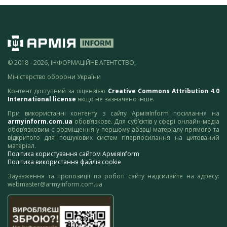
© 2018 - 2026, ІНФОРМАЦІЙНЕ АГЕНТСТВО,
Міністерство оборони України
Контент доступний за ліцензією
Creative Commons Attribution 4.0
International license
якщо не зазначено інше.
При використанні контенту з сайту АрміяInform посилання на
armyinform.com.ua
обов’язкове. Для суб’єктів у сфері онлайн-медіа
обов’язковим є розміщення у першому абзаці матеріалу прямого та
відкритого для пошукових систем гіперпосилання на цитований
матеріал.
Політика користування сайтом АрміяInform
Політика використання файлів cookie
Зауваження та пропозиції по роботі сайту надсилайте на адресу:
webmaster@armyinform.com.ua