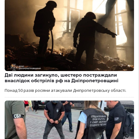
Дві людини загинуло, шестеро постраждали
внаслідок обстрілів рф на Дніпропетровщині
Понад 50 разів росіяни атакували Дніпропетровську області.