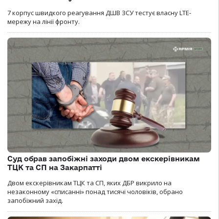
7 корпус швидкого реагування ДШВ ЗСУ тестує власну LTE-
мережу на лінії фронту.
Суд обрав запобіжні заходи двом екскерівникам
ТЦК та СП на Закарпатті
Двом екскерівникам ТЦК та СП, яких ДБР викрило на
незаконному «списанні» понад тисячі чоловіків, обрано
запобіжний захід.