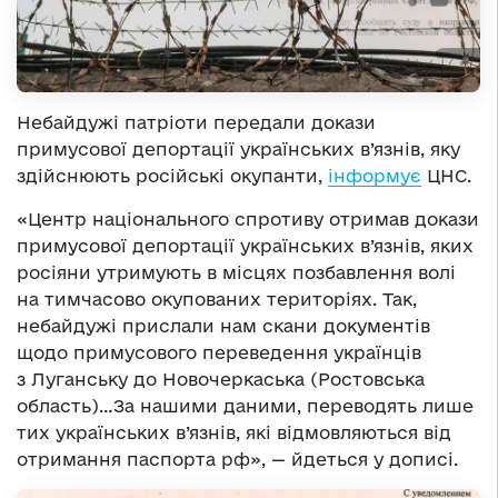
Небайдужі патріоти передали докази
примусової депортації українських в’язнів, яку
здійснюють російські окупанти,
інформує
ЦНС.
«Центр національного спротиву отримав докази
примусової депортації українських в’язнів, яких
росіяни утримують в місцях позбавлення волі
на тимчасово окупованих територіях. Так,
небайдужі прислали нам скани документів
щодо примусового переведення українців
з Луганську до Новочеркаська (Ростовська
область)…За нашими даними, переводять лише
тих українських в’язнів, які відмовляються від
отримання паспорта рф», — йдеться у дописі.