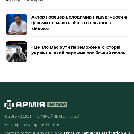
агресора. Цей крок…
Актор і офіцер Володимир Ращук: «Воєнні
фільми не мають нічого спільного з
війною»
«Це зло має бути переможене»: історія
українця, який пережив російський полон
© 2018 - 2026, ІНФОРМАЦІЙНЕ АГЕНТСТВО,
Міністерство оборони України
Контент доступний за ліцензією
Creative Commons Attribution 4.0