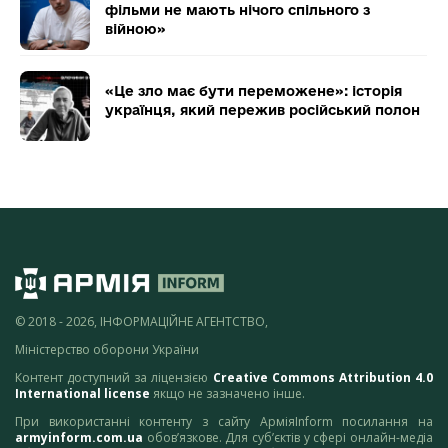
фільми не мають нічого спільного з
війною»
«Це зло має бути переможене»: історія
українця, який пережив російський полон
© 2018 - 2026, ІНФОРМАЦІЙНЕ АГЕНТСТВО,
Міністерство оборони України
Контент доступний за ліцензією
Creative Commons Attribution 4.0
International license
якщо не зазначено інше.
При використанні контенту з сайту АрміяInform посилання на
armyinform.com.ua
обов’язкове. Для суб’єктів у сфері онлайн-медіа