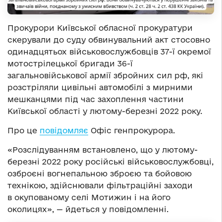
Прокурори Київської обласної прокуратури
скерували до суду обвинувальний акт стосовно
одинадцятьох військовослужбовців 37-ї окремої
мотострілецької бригади 36-ї
загальновійськової армії збройних сил рф, які
розстріляли цивільні автомобілі з мирними
мешканцями під час захоплення частини
Київської області у лютому-березні 2022 року.
Про це
повідомляє
Офіс генпрокурора.
«Розслідуванням встановлено, що у лютому-
березні 2022 року російські військовослужбовці,
озброєні вогнепальною зброєю та бойовою
технікою, здійснювали фільтраційні заходи
в окупованому селі Мотижин і на його
околицях», — йдеться у повідомленні.