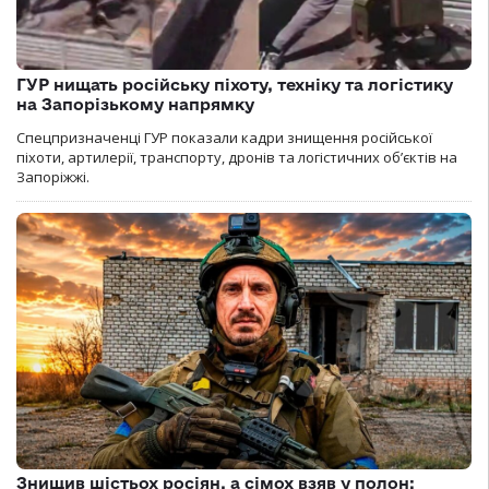
ГУР нищать російську піхоту, техніку та логістику
на Запорізькому напрямку
Спецпризначенці ГУР показали кадри знищення російської
піхоти, артилерії, транспорту, дронів та логістичних об’єктів на
Запоріжжі.
Знищив шістьох росіян, а сімох взяв у полон: