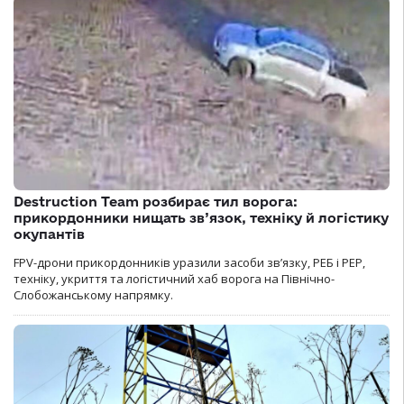
Destruction Team розбирає тил ворога:
прикордонники нищать зв’язок, техніку й логістику
окупантів
FPV-дрони прикордонників уразили засоби зв’язку, РЕБ і РЕР,
техніку, укриття та логістичний хаб ворога на Північно-
Слобожанському напрямку.