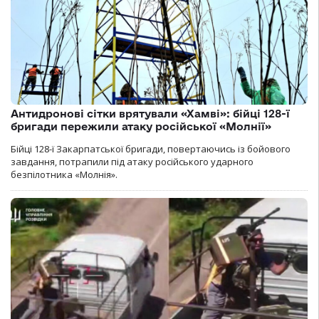
Антидронові сітки врятували «Хамві»: бійці 128-ї
бригади пережили атаку російської «Молнії»
Бійці 128-ї Закарпатської бригади, повертаючись із бойового
завдання, потрапили під атаку російського ударного
безпілотника «Молнія».