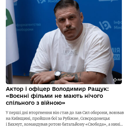
Актор і офіцер Володимир Ращук:
«Воєнні фільми не мають нічого
спільного з війною»
У перші дні вторгнення він став до лав Сил оборони, воював
на Київщині, пройшов бої за Рубіжне, Сєвєродонецьк
і Бахмут, командував ротою батальйону «Свобода», а нині…