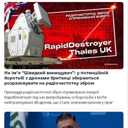
На ім’я “Швидкий винищувач”: у потенційній
боротьбі з дронами британці збираються
розраховувати на радіочастотну зброю
Приладдя радіочастотної зброї спрямованої енергії
RapidDestroyer під час випробувань із боротьби з БпЛА
нейтралізувало 80 дронів, що стало значним кроком у праг