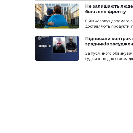
Не залишають люде
біля лінії фронту
Бійці «Азову» допомага
доставляють продукти, 
Підписали контракти
зрадників засуджено
За публічного обвинува
суд визнав двох громадя