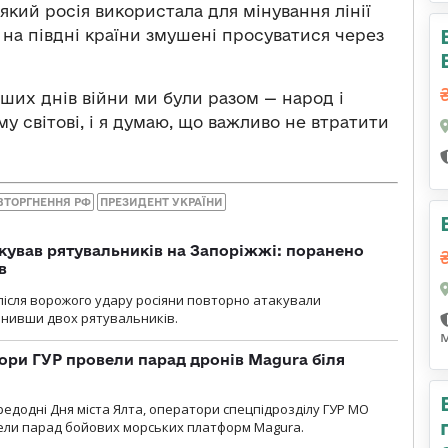
який росія використала для мінування лінії
 на півдні країни змушені просуватися через
рших днів війни ми були разом — народ і
у світові, і я думаю, що важливо не втратити
ВТОРГНЕННЯ РФ
ПРЕЗИДЕНТ УКРАЇНИ
кував рятувальників на Запоріжжі: поранено
в
і після ворожого удару росіяни повторно атакували
анивши двох рятувальників.
ори ГУР провели парад дронів Magura біля
ередодні Дня міста Ялта, оператори спецпідрозділу ГУР МО
вели парад бойових морських платформ Magura.