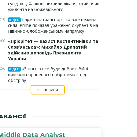
сусідів»: у Харкові викрили лікаря, який вчив
ухилянта на божевільного
:18
Гармата, транспорт та вже нежива
ВІДЕО
сила: Prime показав ураження окупантів на
Північно-Слобожанському напрямку
:00
«Пріорітет — захист Костянтинівки та
Слов’янська»: Михайло Драпатий
здійснив доповідь Президенту
України
:56
«З ногою все буде добре»: бійці
ВІДЕО
вивезли пораненого побратима з-під
обстрілу
ВСІ НОВИНИ
АКАНСІЇ
Middle Data Analyst