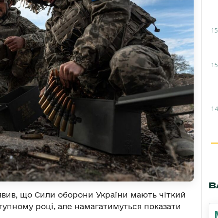
15
15
14
В
вив, що Сили оборони України мають чіткий
ступному році, але намагатимуться показати