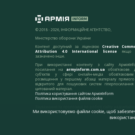
© 2018 - 2026, ІНФОРМАЦІЙНЕ АГЕНТСТВО,
Міністерство оборони України
Контент доступний за ліцензією
Creative Comm
Attribution 4.0 International license
якщо 
зазначено інше.
При використанні контенту з сайту АрміяInf
посилання на
armyinform.com.ua
обов’язкове. 
суб’єктів у сфері онлайн-медіа обов’язкови
розміщення у першому абзаці матеріалу прямого
відкритого для пошукових систем гіперпосилання
цитований матеріал.
Політика користування сайтом АрміяInform
Політика використання файлів cookie
Зауваження та пропозиції по роботі сайту надсилайте
Ми використовуємо файли cookie, щоб забезпе
адресу:
webmaster@armyinform.com.ua
використанн