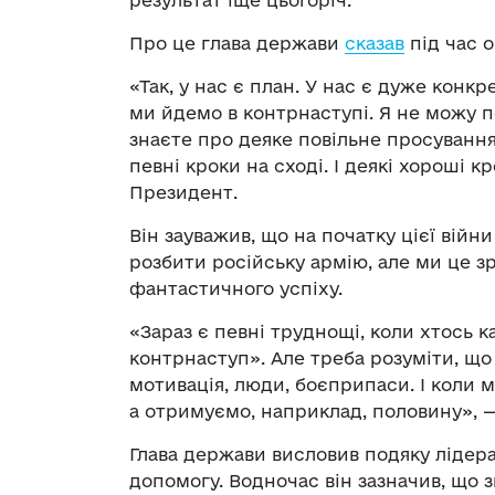
результат іще цьогоріч.
Про це глава держави
сказав
під час о
«Так, у нас є план. У нас є дуже конк
ми йдемо в контрнаступі. Я не можу п
знаєте про деяке повільне просування 
певні кроки на сході. І деякі хороші к
Президент.
Він зауважив, що на початку цієї війни
розбити російську армію, але ми це зр
фантастичного успіху.
«Зараз є певні труднощі, коли хтось 
контрнаступ». Але треба розуміти, що
мотивація, люди, боєприпаси. І коли 
а отримуємо, наприклад, половину», 
Глава держави висловив подяку лідера
допомогу. Водночас він зазначив, що 