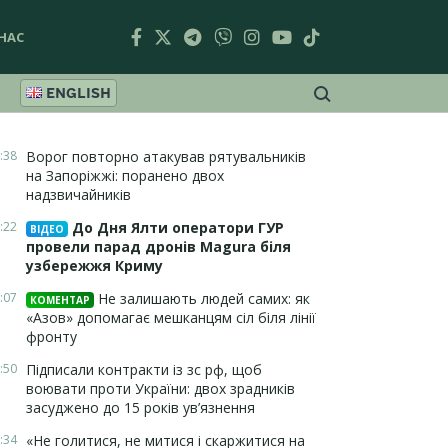
НАС
ENGLISH
:38
Ворог повторно атакував рятувальників
на Запоріжжі: поранено двох
надзвичайників
:22
До Дня Ялти оператори ГУР
ВІДЕО
провели парад дронів Magura біля
узбережжя Криму
:07
Не залишають людей самих: як
КОМЕНТАР
«Азов» допомагає мешканцям сіл біля лінії
фронту
:50
Підписали контракти із зс рф, щоб
воювати проти України: двох зрадників
засуджено до 15 років ув’язнення
:34
«Не голитися, не митися і скаржитися на