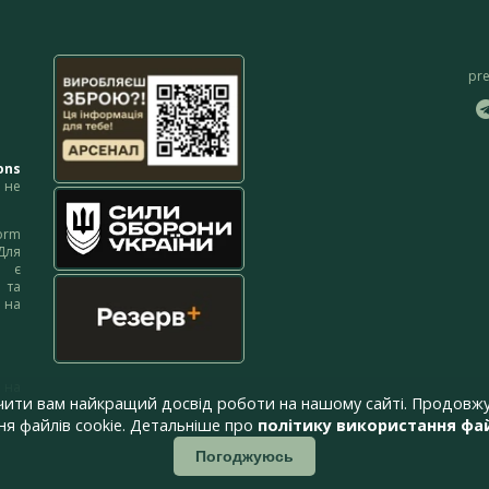
pr
ons
не
orm
Для
м є
 та
 на
 на
чити вам найкращий досвід роботи на нашому сайті. Продовжу
я файлів cookie. Детальніше про
політику використання фай
Погоджуюсь