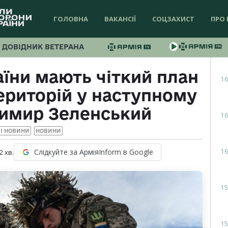
ГОЛОВНА
ВАКАНСІЇ
СОЦЗАХИСТ
ПРО 
ДОВІДНИК ВЕТЕРАНА
їни мають чіткий план
16
територій у наступному
димир Зеленський
16
І НОВИНИ
НОВИНИ
16
Слідкуйте за АрміяInform в Google
2
хв.
15
15