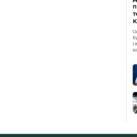
п
т
К
С
К
і 
н