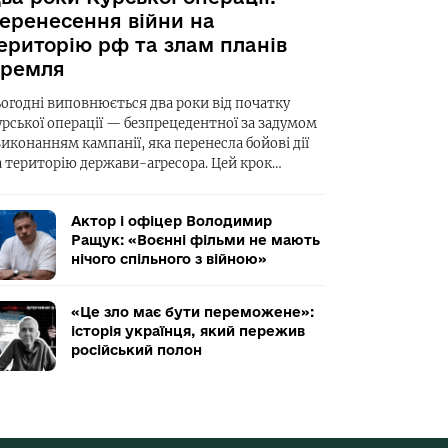
еренесення війни на
ериторію рф та злам планів
ремля
ьогодні виповнюється два роки від початку
урської операції — безпрецедентної за задумом
виконанням кампанії, яка перенесла бойові дії
а територію держави-агресора. Цей крок…
Актор і офіцер Володимир
Ращук: «Воєнні фільми не мають
нічого спільного з війною»
«Це зло має бути переможене»:
історія українця, який пережив
російський полон