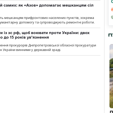
й самих: як «Азов» допомагає мешканцям сіл
ють мешканцям прифронтових населених пунктів, зокрема
гуманітарну допомогу та супроводжують ремонтні роботи.
 із зс рф, щоб воювати проти України: двох
П
 до 15 років ув’язнення
чення прокурорів Дніпропетровської обласної прокуратури
н України винними у державній зраді.
Д