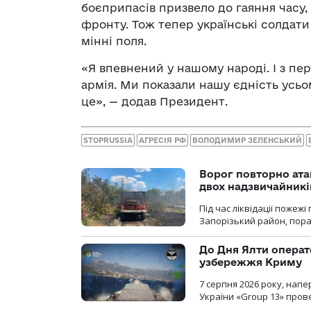
боєприпасів призвело до гаяння часу, 
фронту. Тож тепер українські солдати
мінні поля.
«Я впевнений у нашому народі. І з пе
армія. Ми показали нашу єдність усьом
це», — додав Президент.
STOPRUSSIA
АГРЕСІЯ РФ
ВОЛОДИМИР ЗЕЛЕНСЬКИЙ
Ворог повторно ата
двох надзвичайникі
Під час ліквідації пожеж
Запорізький район, пор
До Дня Ялти операт
узбережжя Криму
7 серпня 2026 року, нап
України «Group 13» про