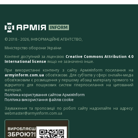
© 2018 - 2026, ІНФОРМАЦІЙНЕ АГЕНТСТВО,
Міністерство оборони України
Контент доступний за ліцензією
Creative Commons Attribution 4.0
International license
якщо не зазначено інше.
При використанні контенту з сайту АрміяInform посилання на
armyinform.com.ua
обов’язкове. Для суб’єктів у сфері онлайн-медіа
обов’язковим є розміщення у першому абзаці матеріалу прямого та
відкритого для пошукових систем гіперпосилання на цитований
матеріал.
Політика користування сайтом АрміяInform
Політика використання файлів cookie
Зауваження та пропозиції по роботі сайту надсилайте на адресу:
webmaster@armyinform.com.ua