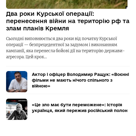
Два роки Курської операції:
перенесення війни на територію рф та
злам планів Кремля
Сьогодні виповнюється два роки від початку Курської
операції — безпрецедентної за задумом і виконанням
кампанії, яка перенесла бойові дії на територію держави-
агресора. Цей крок…
Актор і офіцер Володимир Ращук: «Воєнні
фільми не мають нічого спільного з
війною»
«Це зло має бути переможене»: історія
українця, який пережив російський полон