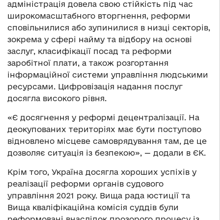
адміністрація довела свою стійкість під час
широкомасштабного вторгнення, реформи
сповільнилися або зупинилися в низці секторів,
зокрема у сфері найму та відбору на основі
заслуг, класифікації посад та реформи
заробітної плати, а також розгортання
інформаційної системи управління людськими
ресурсами. Цифровізація надання послуг
досягла високого рівня.
«Є досягнення у реформі децентралізації. На
деокупованих територіях має бути поступово
відновлено місцеве самоврядування там, де це
дозволяє ситуація із безпекою», — додали в ЄК.
Крім того, Україна досягла хороших успіхів у
реалізації реформи органів судового
управління 2021 року. Вища рада юстиції та
Вища кваліфікаційна комісія суддів були
реформовані внаслідок прозорого процесу із