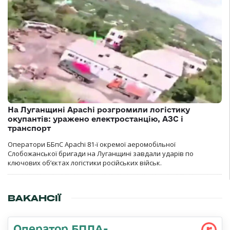
На Луганщині Apachi розгромили логістику
окупантів: уражено електростанцію, АЗС і
транспорт
Оператори ББпС Apachi 81-ї окремої аеромобільної
Слобожанської бригади на Луганщині завдали ударів по
ключових об’єктах логістики російських військ.
ВАКАНСІЇ
Оператор БПЛА-