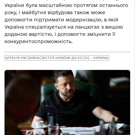
України була масштабною протягом останнього
року, і майбутня відбудова також може
допомогти підтримати модернізацію, в якій
Україна спеціалізується на ланцюгах з вищою
доданою вартістю, і допомогти зміцнити її
конкурентоспроможність.
АГРЕСІЯ РФ
ВІЙНА
ВСТУП УКРАЇНИ ДО ЄС
ЄС - УКРАЇНА