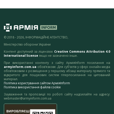
© 2018 - 2026, ІНФОРМАЦІЙНЕ АГЕНТСТВО,
Міністерство оборони України
Контент доступний за ліцензією
Creative Commons Attribution 4.0
International license
якщо не зазначено інше.
При використанні контенту з сайту АрміяInform посилання на
armyinform.com.ua
обов’язкове. Для суб’єктів у сфері онлайн-медіа
обов’язковим є розміщення у першому абзаці матеріалу прямого та
відкритого для пошукових систем гіперпосилання на цитований
матеріал.
Політика користування сайтом АрміяInform
Політика використання файлів cookie
Зауваження та пропозиції по роботі сайту надсилайте на адресу:
webmaster@armyinform.com.ua