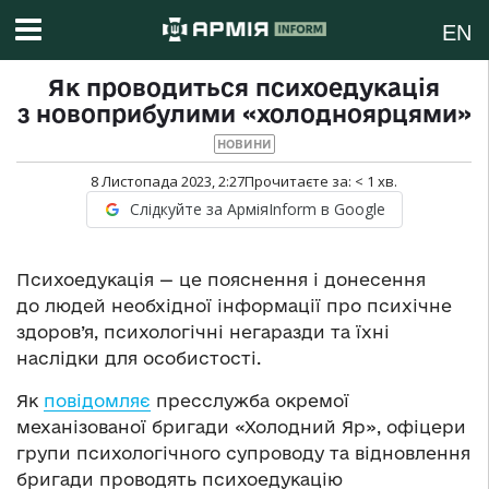
EN
Як проводиться психоедукація
з новоприбулими «холодноярцями»
НОВИНИ
8 Листопада 2023, 2:27
Прочитаєте за:
< 1
хв.
Слідкуйте за АрміяInform в Google
Психоедукація — це пояснення і донесення
до людей необхідної інформації про психічне
здоров’я, психологічні негаразди та їхні
наслідки для особистості.
Як
повідомляє
пресслужба окремої
механізованої бригади «Холодний Яр», офіцери
групи психологічного супроводу та відновлення
бригади проводять психоедукацію