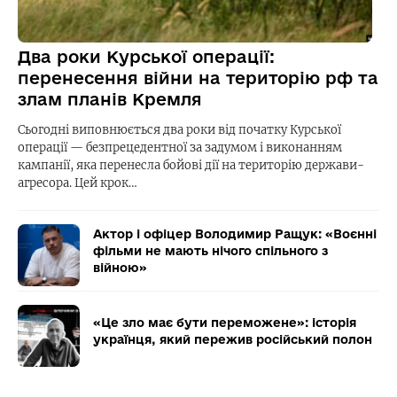
Два роки Курської операції:
перенесення війни на територію рф та
злам планів Кремля
Сьогодні виповнюється два роки від початку Курської
операції — безпрецедентної за задумом і виконанням
кампанії, яка перенесла бойові дії на територію держави-
агресора. Цей крок…
Актор і офіцер Володимир Ращук: «Воєнні
фільми не мають нічого спільного з
війною»
«Це зло має бути переможене»: історія
українця, який пережив російський полон