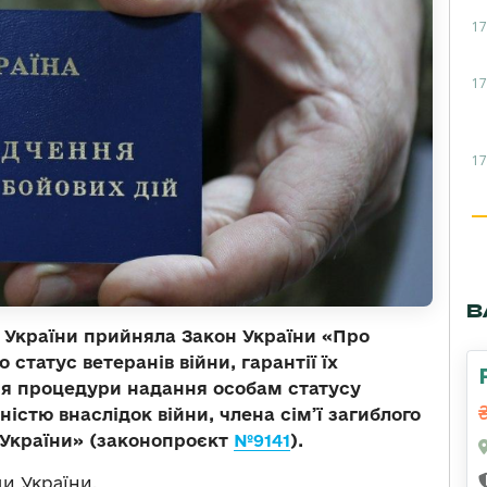
17
17
17
В
 України прийняла Закон України «Про
статус ветеранів війни, гарантії їх
ня процедури надання особам статусу
ністю внаслідок війни, члена сім’ї загиблого
 України» (законопроєкт
№9141
).
и України.