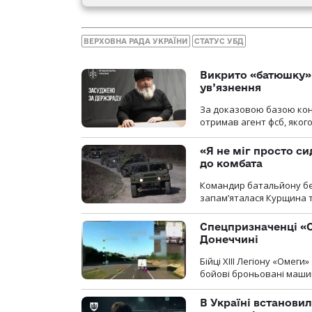
ВЕРХОВНА РАДА УКРАЇНИ
СТАТУС УБД
Викрито «батюшку» 
ув’язнення
За доказовою базою конт
отримав агент фсб, якого
«Я не міг просто си
до комбата
Командир батальйону без
запам’яталася Курщина та
Спецпризначенці «О
Донеччині
Бійці ХІІІ Легіону «Омег
бойові броньовані машин
В Україні встановил