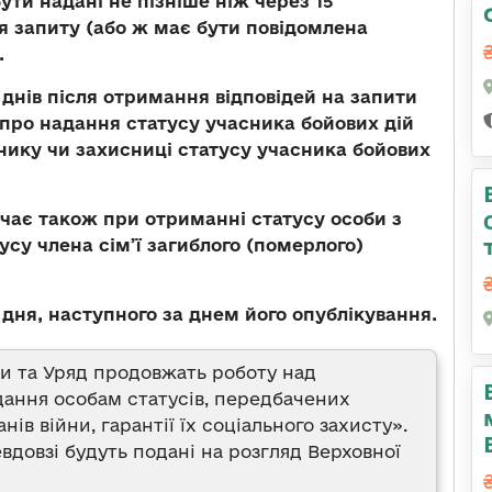
ути надані не пізніше ніж через 15
я запиту (або ж має бути повідомлена
.
 днів після отримання відповідей на запити
в про надання статусу учасника бойових дій
ику чи захисниці статусу учасника бойових
чає також при отриманні статусу особи з
усу члена сім’ї загиблого (померлого)
дня, наступного за днем його опублікування.
и та Уряд продовжать роботу над
ання особам статусів, передбачених
ів війни, гарантії їх соціального захисту».
евдовзі будуть подані на розгляд Верховної