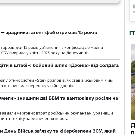
П
— зрадника: агент фсб отримав 15 років
ррозвідки 15 років увʼязнення з конфіскацією майна
 СБУ викрила у квітні 2025 року на Донеччині.
діти в штабі»: бойовий шлях «Джека» від солдата
пілотних систем «Star» розповів, як став військовим, чим
 хто нині має перевагу у війні дронів.
меги» знищили дві ББМ та вантажівку росіян на
и» завдали чергових втрат російським окупантам, уразивши
и та техніку забезпечення ворога.
Д
и День Військ зв’язку та кібербезпеки ЗСУ, який
п