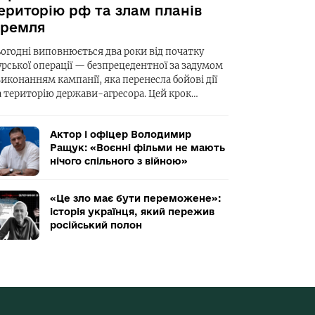
ериторію рф та злам планів
ремля
ьогодні виповнюється два роки від початку
урської операції — безпрецедентної за задумом
виконанням кампанії, яка перенесла бойові дії
а територію держави-агресора. Цей крок…
Актор і офіцер Володимир
Ращук: «Воєнні фільми не мають
нічого спільного з війною»
«Це зло має бути переможене»:
історія українця, який пережив
російський полон