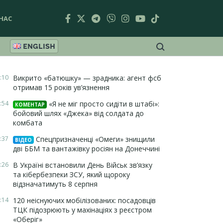
НАС
ENGLISH
:10
Викрито «батюшку» — зрадника: агент фсб
отримав 15 років ув’язнення
:54
«Я не міг просто сидіти в штабі»:
КОМЕНТАР
бойовий шлях «Джека» від солдата до
комбата
:37
Спецпризначенці «Омеги» знищили
ВІДЕО
дві ББМ та вантажівку росіян на Донеччині
:26
В Україні встановили День Військ зв’язку
та кібербезпеки ЗСУ, який щороку
відзначатимуть 8 серпня
:14
120 неіснуючих мобілізованих: посадовців
ТЦК підозрюють у махінаціях з реєстром
«Оберіг»