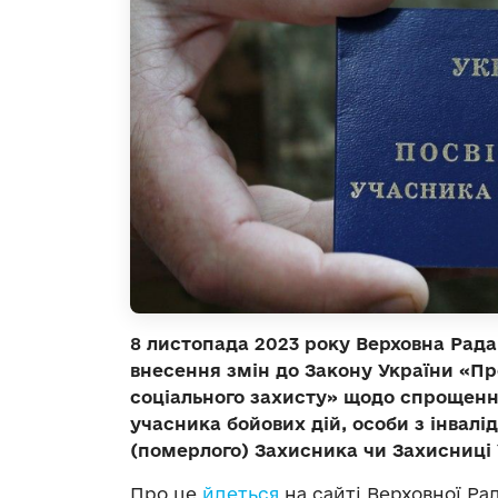
8 листопада 2023 року Верховна Рада
внесення змін до Закону України «Про 
соціального захисту» щодо спрощен
учасника бойових дій, особи з інвалід
(померлого) Захисника чи Захисниці
Про це
йдеться
на сайті Верховної Рад