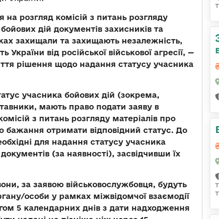
 на розгляд комісій з питань розгляду
бойових дій документів захисників та
руках захищали та захищають незалежність,
ь України від російської військової агресії, —
ття рішення щодо надання статусу учасника
татус учасника бойових дій (зокрема,
ставники, мають право подати заяву в
комісій з питань розгляду матеріалів про
о бажання отримати відповідний статус. До
еобхідні для надання статусу учасника
 документів (за наявності), засвідчивши їх
 вони, за заявою військовослужбовця, будуть
гану/особи у рамках міжвідомчої взаємодії
ягом 5 календарних днів з дати надходження