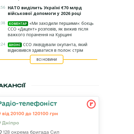
:56
НАТО виділить Україні €70 млрд
військової допомоги у 2026 році
:38
«Ми заходили першими»: боєць
КОМЕНТАР
ССО «Дацент» розповів, як вижив після
важкого поранення на Курщині
:24
ССО ліквідували окупанта, який
АНОНС
відмовився здаватися в полон: стрім
ВСІ НОВИНИ
АКАНСІЇ
Радіо-телефоніст
від 20100 до 120100 грн
Дніпро
128 окрема бригада Сил