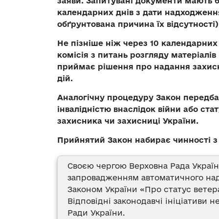
заяви. Запитувані документи мають б
календарних днів з дати надходженн
обґрунтована причина їх відсутності)
Не пізніше ніж через 10 календарних
комісія з питань розгляду матеріалі
приймає рішення про надання захисн
дій.
Аналогічну процедуру Закон передба
інвалідністю внаслідок війни або стат
захисника чи захисниці України.
Прийнятий Закон набирає чинності з 
Своєю чергою Верховна Рада Україн
запровадженням автоматичного над
Законом України «Про статус ветеран
Відповідні законодавчі ініціативи н
Ради України.