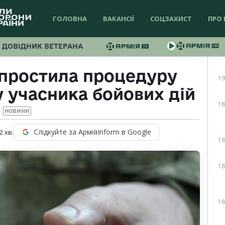
ГОЛОВНА
ВАКАНСІЇ
СОЦЗАХИСТ
ПРО 
ДОВІДНИК ВЕТЕРАНА
спростила процедуру
19
 учасника бойових дій
18
НОВИНИ
Слідкуйте за АрміяInform в Google
2
хв.
18
18
18