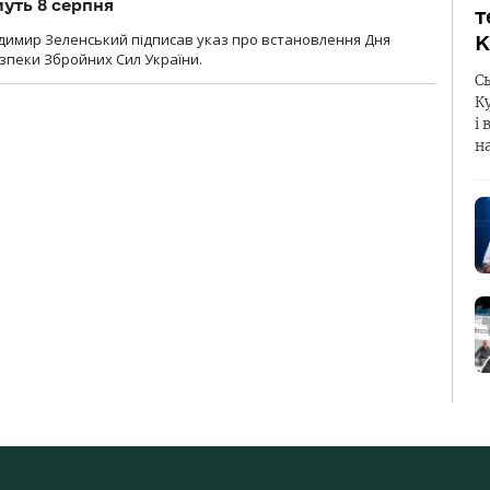
уть 8 серпня
т
димир Зеленський підписав указ про встановлення Дня
К
езпеки Збройних Сил України.
С
К
і 
н