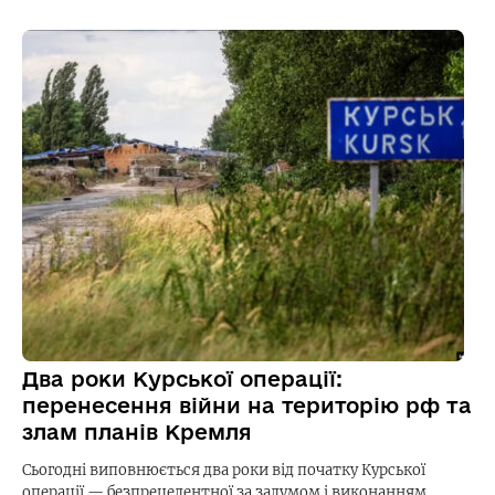
Два роки Курської операції:
перенесення війни на територію рф та
злам планів Кремля
Сьогодні виповнюється два роки від початку Курської
операції — безпрецедентної за задумом і виконанням