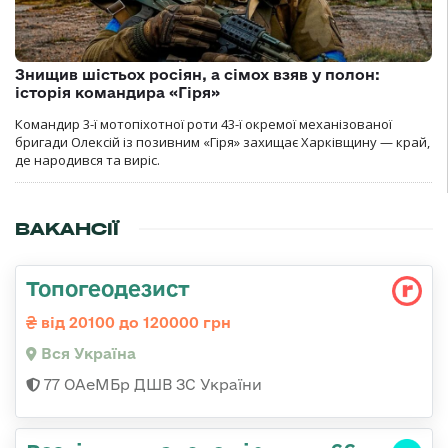
Знищив шістьох росіян, а сімох взяв у полон:
історія командира «Гіря»
Командир 3-ї мотопіхотної роти 43-ї окремої механізованої
бригади Олексій із позивним «Гіря» захищає Харківщину — край,
де народився та виріс.
ВАКАНСІЇ
Топогеодезист
від 20100 до 120000 грн
Вся Україна
77 ОАеМБр ДШВ ЗС України