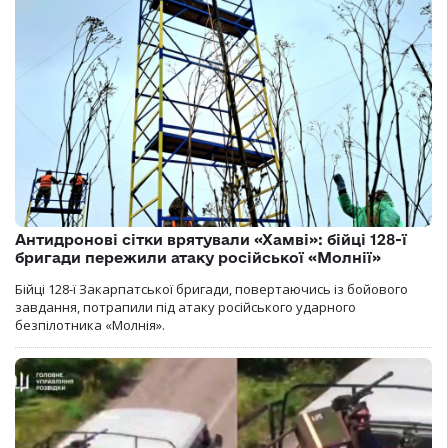
Антидронові сітки врятували «Хамві»: бійці 128-ї
бригади пережили атаку російської «Молнії»
Бійці 128-ї Закарпатської бригади, повертаючись із бойового
завдання, потрапили під атаку російського ударного
безпілотника «Молнія».