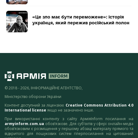
«Це зло має бути переможене»: історія
українця, який пережив російський полон
© 2018 - 2026, ІНФОРМАЦІЙНЕ АГЕНТСТВО,
Міністерство оборони України
Контент доступний за ліцензією
Creative Commons Attribution 4.0
International license
якщо не зазначено інше.
При використанні контенту з сайту АрміяInform посилання на
armyinform.com.ua
обов’язкове. Для суб’єктів у сфері онлайн-медіа
обов’язковим є розміщення у першому абзаці матеріалу прямого та
відкритого для пошукових систем гіперпосилання на цитований