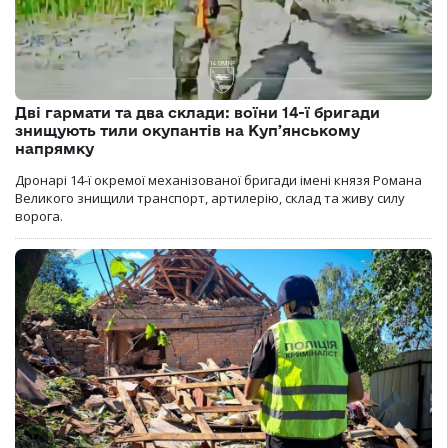
Дві гармати та два склади: воїни 14-ї бригади
знищують тили окупантів на Купʼянському
напрямку
Дронарі 14-ї окремої механізованої бригади імені князя Романа
Великого знищили транспорт, артилерію, склад та живу силу
ворога.