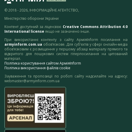
© 2018 - 2026, ІНФОРМАЦІЙНЕ АГЕНТСТВО,
Міністерство оборони України
Контент доступний за ліцензією
Creative Commons Attribution 4.0
International license
якщо не зазначено інше.
При використанні контенту з сайту АрміяInform посилання на
armyinform.com.ua
обов’язкове. Для суб’єктів у сфері онлайн-медіа
обов’язковим є розміщення у першому абзаці матеріалу прямого та
відкритого для пошукових систем гіперпосилання на цитований
матеріал.
Політика користування сайтом АрміяInform
Політика використання файлів cookie
Зауваження та пропозиції по роботі сайту надсилайте на адресу:
webmaster@armyinform.com.ua