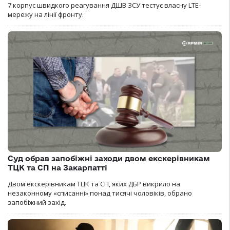
7 корпус швидкого реагування ДШВ ЗСУ тестує власну LTE-
мережу на лінії фронту.
Суд обрав запобіжні заходи двом екскерівникам
ТЦК та СП на Закарпатті
Двом екскерівникам ТЦК та СП, яких ДБР викрило на
незаконному «списанні» понад тисячі чоловіків, обрано
запобіжний захід.