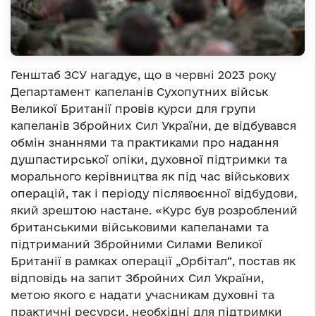
Генштаб ЗСУ нагадує, що в червні 2023 року
Департамент капеланів Сухопутних військ
Великої Британії провів курси для групи
капеланів Збройних Сил України, де відбувався
обмін знаннями та практиками про надання
душпастирської опіки, духовної підтримки та
морального керівництва як під час військових
операцій, так і періоду післявоєнної відбудови,
який зрештою настане. «Курс був розроблений
британськими військовими капеланами та
підтриманий Збройними Силами Великої
Британії в рамках операції „Орбітал“, постав як
відповідь на запит Збройних Сил України,
метою якого є надати учасникам духовні та
практичні ресурси, необхідні для підтримки