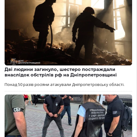
Дві людини загинуло, шестеро постраждали
внаслідок обстрілів рф на Дніпропетровщині
Понад 50 разів росіяни атакували Дніпропетровську області.