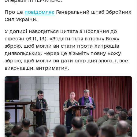
операції ІНТЕРФЛЕКС.
Про це
повідомляє
Генеральний штаб Збройних
Сил України.
У дописі наводиться цитата з Послання до
ефесян (6:11, 13): «Зодягніться в повну Божу
зброю, щоб могли ви стати проти хитрощів
диявольських. Через це візьміть повну Божу
зброю, щоб могли ви дати опір дня злого, і, все
виконавши, витримати».