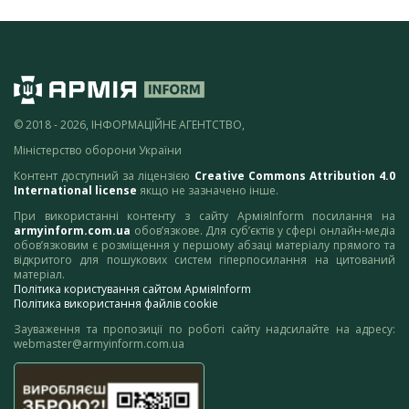
© 2018 - 2026, ІНФОРМАЦІЙНЕ АГЕНТСТВО,
Міністерство оборони України
Контент доступний за ліцензією
Creative Commons Attribution 4.0
International license
якщо не зазначено інше.
При використанні контенту з сайту АрміяInform посилання на
armyinform.com.ua
обов’язкове. Для суб’єктів у сфері онлайн-медіа
обов’язковим є розміщення у першому абзаці матеріалу прямого та
відкритого для пошукових систем гіперпосилання на цитований
матеріал.
Політика користування сайтом АрміяInform
Політика використання файлів cookie
Зауваження та пропозиції по роботі сайту надсилайте на адресу:
webmaster@armyinform.com.ua