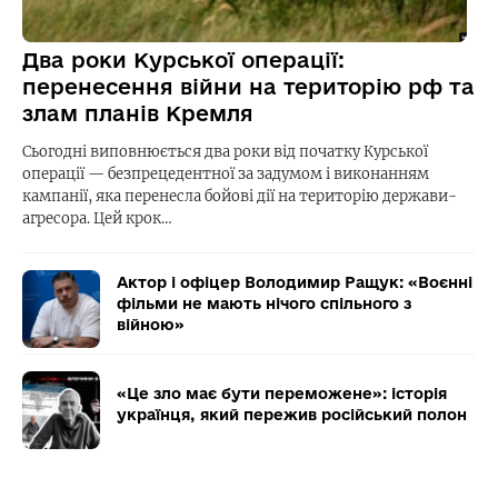
Два роки Курської операції:
перенесення війни на територію рф та
злам планів Кремля
Сьогодні виповнюється два роки від початку Курської
операції — безпрецедентної за задумом і виконанням
кампанії, яка перенесла бойові дії на територію держави-
агресора. Цей крок…
Актор і офіцер Володимир Ращук: «Воєнні
фільми не мають нічого спільного з
війною»
«Це зло має бути переможене»: історія
українця, який пережив російський полон