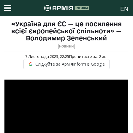
EN
«Україна для ЄС — це посилення
всієї європейської спільноти» —
Володимир Зеленський
НОВИНИ
7 Листопада 2023, 22:25
Прочитаєте за:
2
хв.
Слідкуйте за АрміяInform в Google