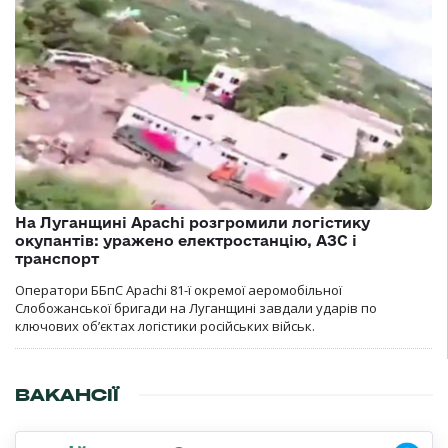
На Луганщині Apachi розгромили логістику
окупантів: уражено електростанцію, АЗС і
транспорт
Оператори ББпС Apachi 81-ї окремої аеромобільної
Слобожанської бригади на Луганщині завдали ударів по
ключових об’єктах логістики російських військ.
ВАКАНСІЇ