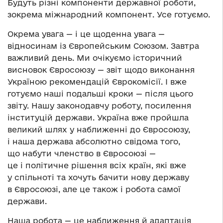
Будуть різні компоненти державної роботи,
зокрема міжнародний компонент. Усе готуємо.
Окрема увага — і це щоденна увага —
відносинам із Європейським Союзом. Завтра
важливий день. Ми очікуємо історичний
висновок Євросоюзу — звіт щодо виконання
Україною рекомендацій Єврокомісії. І вже
готуємо наші подальші кроки — після цього
звіту. Нашу законодавчу роботу, посилення
інституцій держави. Україна вже пройшла
великий шлях у наближенні до Євросоюзу,
і наша держава абсолютно свідома того,
що набути членство в Євросоюзі —
це і політичне рішення всіх країн, які вже
у спільноті та хочуть бачити нову державу
в Євросоюзі, але це також і робота самої
держави.
Наша робота — це наближення й адаптація