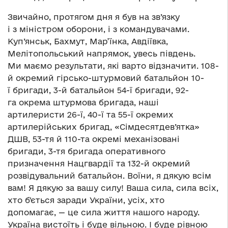
Звичайно, протягом дня я був на зв’язку
і з міністром оборони, і з командувачами.
Куп’янськ, Бахмут, Мар’їнка, Авдіївка,
Мелітопольський напрямок, увесь південь.
Ми маємо результати, які варто відзначити. 108-
й окремий гірсько-штурмовий батальйон 10-
ї бригади, 3-й батальйон 54-ї бригади, 92-
га окрема штурмова бригада, наші
артилеристи 26-ї, 40-ї та 55-ї окремих
артилерійських бригад, «Сімдесятдев’ятка»
ДШВ, 53-тя й 110-та окремі механізовані
бригади, 3-тя бригада оперативного
призначення Нацгвардії та 132-й окремий
розвідувальний батальйон. Воїни, я дякую всім
вам! Я дякую за вашу силу! Ваша сила, сила всіх,
хто бʼється заради України, усіх, хто
допомагає, — це сила життя нашого народу.
Україна вистоїть і буде вільною. І буде рівною