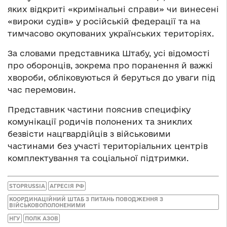
яких відкриті «кримінальні справи» чи винесені
«вироки судів» у російській федерації та на
тимчасово окупованих українських територіях.
За словами представника Штабу, усі відомості
про оборонців, зокрема про поранення й важкі
хвороби, обліковуються й беруться до уваги під
час перемовин.
Представник частини пояснив специфіку
комунікації родичів полонених та зниклих
безвісти нацгвардійців з військовими
частинами без участі територіальних центрів
комплектування та соціальної підтримки.
STOPRUSSIA
АГРЕСІЯ РФ
КООРДИНАЦІЙНИЙ ШТАБ З ПИТАНЬ ПОВОДЖЕННЯ З
ВІЙСЬКОВОПОЛОНЕНИМИ
НГУ
ПОЛК АЗОВ