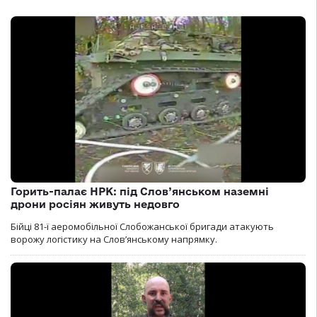
Горить-палає НРК: під Слов’янськом наземні
дрони росіян живуть недовго
Бійці 81-ї аеромобільної Слобожанської бригади атакують
ворожу логістику на Словʼянському напрямку.