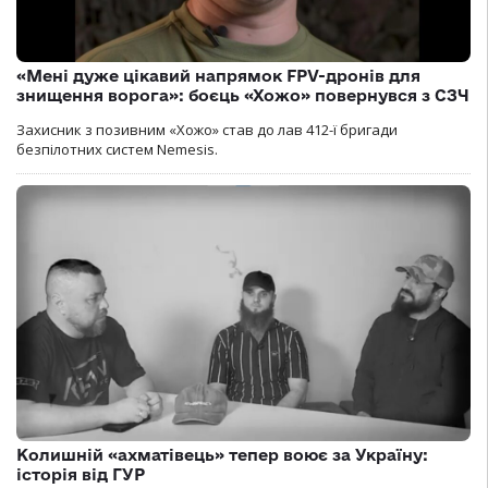
«Мені дуже цікавий напрямок FPV-дронів для
знищення ворога»: боєць «Хожо» повернувся з СЗЧ
Захисник з позивним «Хожо» став до лав 412-ї бригади
безпілотних систем Nemesis.
Колишній «ахматівець» тепер воює за Україну:
історія від ГУР