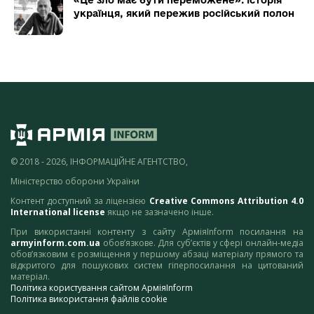
українця, який пережив російський полон
© 2018 - 2026, ІНФОРМАЦІЙНЕ АГЕНТСТВО,
Міністерство оборони України
Контент доступний за ліцензією
Creative Commons Attribution 4.0
International license
якщо не зазначено інше.
При використанні контенту з сайту АрміяInform посилання на
armyinform.com.ua
обов’язкове. Для суб’єктів у сфері онлайн-медіа
обов’язковим є розміщення у першому абзаці матеріалу прямого та
відкритого для пошукових систем гіперпосилання на цитований
матеріал.
Політика користування сайтом АрміяInform
Політика використання файлів cookie