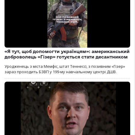
«Я тут, щоб допомогти українцям»: американський
доброволець «Гізер» готується стати десантником
Уродженець з міста Мемфіс, штат Теннессі, з позивним «Гізер»
зараз проходить БЗВП у 199-му навчальному центрі ДШВ.