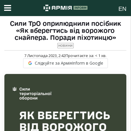
EN
Сили ТрО оприлюднили посібник
«Як вберегтись від ворожого
снайпера. Поради піхотинцю»
НОВИНИ
7 Листопада 2023, 2:42
Прочитаєте за:
< 1
хв.
Слідкуйте за АрміяInform в Google