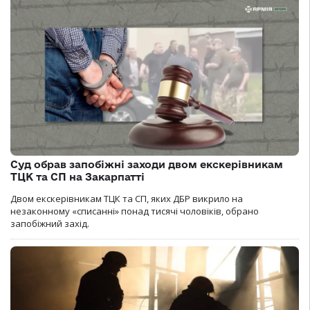
Суд обрав запобіжні заходи двом екскерівникам
ТЦК та СП на Закарпатті
Двом екскерівникам ТЦК та СП, яких ДБР викрило на
незаконному «списанні» понад тисячі чоловіків, обрано
запобіжний захід.