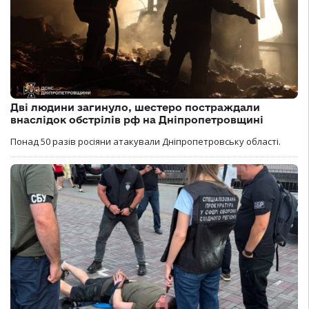
Дві людини загинуло, шестеро постраждали
внаслідок обстрілів рф на Дніпропетровщині
Понад 50 разів росіяни атакували Дніпропетровську області.