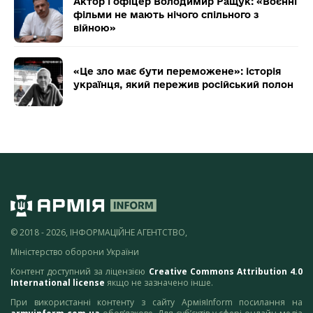
Актор і офіцер Володимир Ращук: «Воєнні
фільми не мають нічого спільного з
війною»
«Це зло має бути переможене»: історія
українця, який пережив російський полон
© 2018 - 2026, ІНФОРМАЦІЙНЕ АГЕНТСТВО,
Міністерство оборони України
Контент доступний за ліцензією
Creative Commons Attribution 4.0
International license
якщо не зазначено інше.
При використанні контенту з сайту АрміяInform посилання на