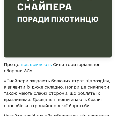
Про це
повідомляють
Сили територіальної
оборони ЗСУ:
«Снайпери завдають болючих втрат підрозділу,
а виявити їх дуже складно. Попри це снайпери
також мають слабкі сторони, що роблять їх
вразливими. Досвідчені воїни знають безліч
способів контрснайперської боротьби.
Читайте посібник «Як вберегтись від ворожого