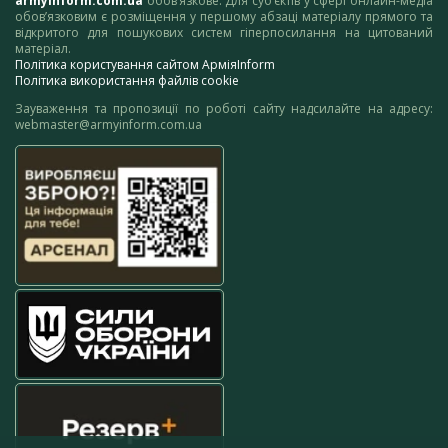
armyinform.com.ua
обов’язкове. Для суб’єктів у сфері онлайн-медіа
обов’язковим є розміщення у першому абзаці матеріалу прямого та
відкритого для пошукових систем гіперпосилання на цитований
матеріал.
Політика користування сайтом АрміяInform
Політика використання файлів cookie
Зауваження та пропозиції по роботі сайту надсилайте на адресу:
webmaster@armyinform.com.ua