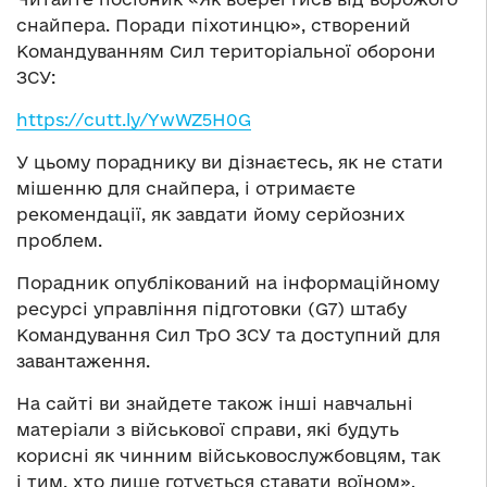
снайпера. Поради піхотинцю», створений
Командуванням Сил територіальної оборони
ЗСУ:
https://cutt.ly/YwWZ5H0G
У цьому пораднику ви дізнаєтесь, як не стати
мішенню для снайпера, і отримаєте
рекомендації, як завдати йому серйозних
проблем.
Порадник опублікований на інформаційному
ресурсі управління підготовки (G7) штабу
Командування Сил ТрО ЗСУ та доступний для
завантаження.
На сайті ви знайдете також інші навчальні
матеріали з військової справи, які будуть
корисні як чинним військовослужбовцям, так
і тим, хто лише готується ставати воїном».