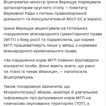
Віцепрем’єр-міністр Ірина Верещук подякувала
організаторам круглого столу — Комітету
Верховної Ради з питань правоохоронної
діяльності та Консультативній Місії ЄС в Україні.
Ірина Верещук акцентувала на тотальних
порушеннях міжнародного гуманітарного права
(МГП) з боку росії та підкреслила, що норми
МГП працюватимуть лише у звʼязці з нормами
міжнародного кримінального права.
«За порушення норм МГП повинні відповідати
конкретні особи. Вони мають знати, що рано
чи пізно їх чекає вʼязниця», — наголосила
Віцепремʼєрка.
Також посадовиця зазначила, що
Мінреінтеграції збирає, аналізує й узагальнює
інформацію про дотримання норм МГП на
тимчасово окупованих територіях (ТОТ), а