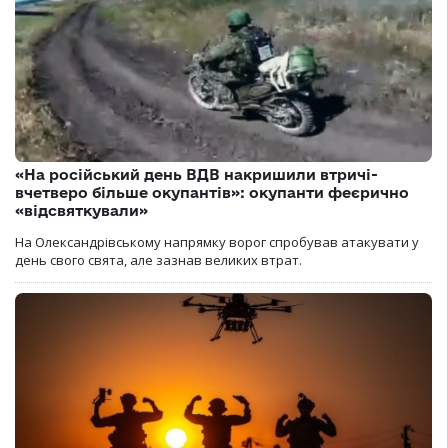
«На російський день ВДВ накришили втричі-
вчетверо більше окупантів»: окупанти феєрично
«відсвяткували»
На Олександрівському напрямку ворог спробував атакувати у
день свого свята, але зазнав великих втрат.