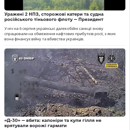
Уражені 2 НПЗ, сторожові катери та судна
російського тіньового флоту — Президент
У ніч на 6 серпня українські далекобійні санкції знову
спрацювали на обмеження нафтових прибутків росії, з яких
вона фінансує війну та вбивства українців.
«Д-30» — вбита: капоніри та купи гілля не
врятували ворожі гармати