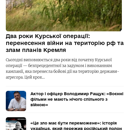
Два роки Курської операції:
перенесення війни на територію рф та
злам планів Кремля
Сьогодні виповнюється два роки від початку Курської
операції — безпрецедентної за задумом і виконанням
кампанії, яка перенесла бойові дії на територію держави-
агресора. Цей крок…
Актор і офіцер Володимир Ращук: «Воєнні
фільми не мають нічого спільного з
війною»
«Це зло має бути переможене»: історія
українця, який пережив російський полон