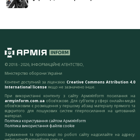
© 2018 - 2026, ІНФОРМАЦІЙНЕ АГЕНТСТВО,
Міністерство оборони України
Контент доступний за ліцензією
Creative Commons Attribution 4.0
International license
якщо не зазначено інше.
При використанні контенту з сайту АрміяInform посилання на
armyinform.com.ua
обов’язкове. Для суб’єктів у сфері онлайн-медіа
обов’язковим є розміщення у першому абзаці матеріалу прямого та
відкритого для пошукових систем гіперпосилання на цитований
матеріал.
Політика користування сайтом АрміяInform
Політика використання файлів cookie
Зауваження та пропозиції по роботі сайту надсилайте на адресу:
webmaster@armyinform.com.ua