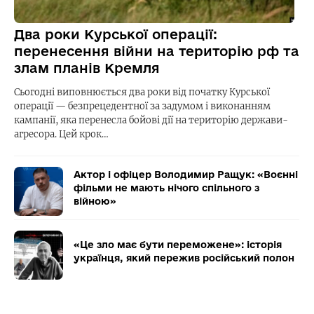
Два роки Курської операції:
перенесення війни на територію рф та
злам планів Кремля
Сьогодні виповнюється два роки від початку Курської
операції — безпрецедентної за задумом і виконанням
кампанії, яка перенесла бойові дії на територію держави-
агресора. Цей крок…
Актор і офіцер Володимир Ращук: «Воєнні
фільми не мають нічого спільного з
війною»
«Це зло має бути переможене»: історія
українця, який пережив російський полон