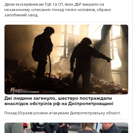
Двом екскерівникам ТЦК та СП, яких ДБР викрило на
незаконному «списанні» понад тисячі чоловіків, обрано
запобіжний захід.
Дві людини загинуло, шестеро постраждали
внаслідок обстрілів рф на Дніпропетровщині
Понад 50 разів росіяни атакували Дніпропетровську області.