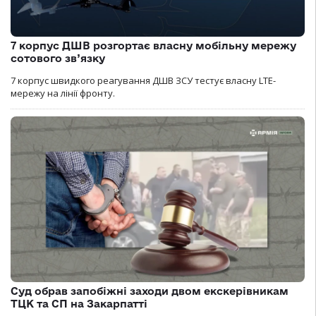
7 корпус ДШВ розгортає власну мобільну мережу
сотового зв’язку
7 корпус швидкого реагування ДШВ ЗСУ тестує власну LTE-
мережу на лінії фронту.
Суд обрав запобіжні заходи двом екскерівникам
ТЦК та СП на Закарпатті