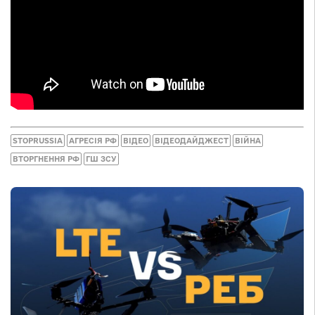
STOPRUSSIA
АГРЕСІЯ РФ
ВІДЕО
ВІДЕОДАЙДЖЕСТ
ВІЙНА
ВТОРГНЕННЯ РФ
ГШ ЗСУ