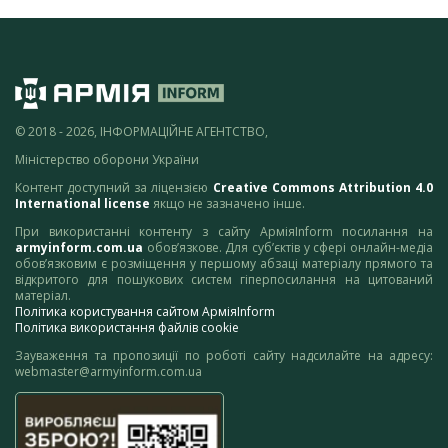
© 2018 - 2026, ІНФОРМАЦІЙНЕ АГЕНТСТВО,
Міністерство оборони України
Контент доступний за ліцензією
Creative Commons Attribution 4.0
International license
якщо не зазначено інше.
При використанні контенту з сайту АрміяInform посилання на
armyinform.com.ua
обов’язкове. Для суб’єктів у сфері онлайн-медіа
обов’язковим є розміщення у першому абзаці матеріалу прямого та
відкритого для пошукових систем гіперпосилання на цитований
матеріал.
Політика користування сайтом АрміяInform
Політика використання файлів cookie
Зауваження та пропозиції по роботі сайту надсилайте на адресу:
webmaster@armyinform.com.ua