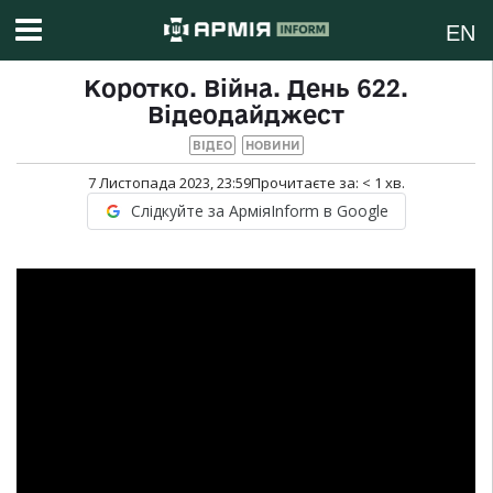
EN
Коротко. Війна. День 622.
Відеодайджест
ВІДЕО
НОВИНИ
7 Листопада 2023, 23:59
Прочитаєте за:
< 1
хв.
Слідкуйте за АрміяInform в Google