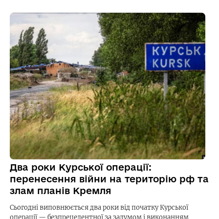
Два роки Курської операції:
перенесення війни на територію рф та
злам планів Кремля
Сьогодні виповнюється два роки від початку Курської
операції — безпрецедентної за задумом і виконанням