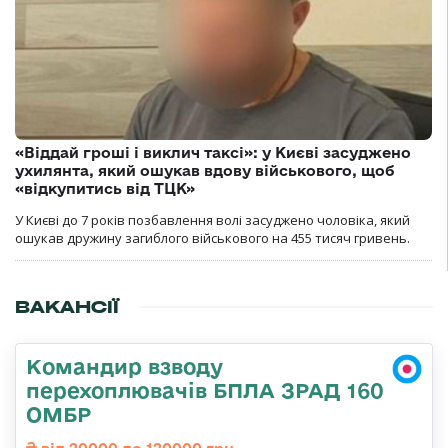
«Віддай гроші і виклич таксі»: у Києві засуджено
ухилянта, який ошукав вдову військового, щоб
«відкупитись від ТЦК»
У Києві до 7 років позбавлення волі засуджено чоловіка, який
ошукав дружину загиблого військового на 455 тисяч гривень.
ВАКАНСІЇ
Командир взводу
перехоплювачів БПЛА ЗРАД 160
ОМБР