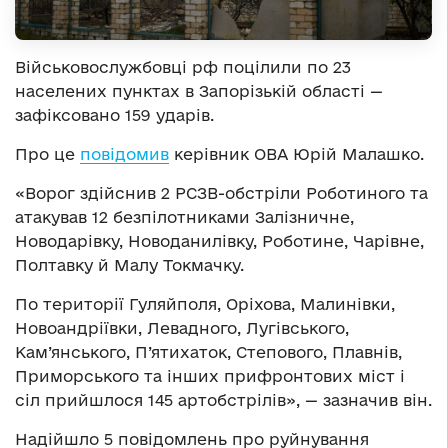
Військовослужбовці рф поцілили по 23
населених пунктах в Запорізькій області —
зафіксовано 159 ударів.
Про це
повідомив
керівник ОВА Юрій Малашко.
«Ворог здійснив 2 РСЗВ-обстріли Роботиного та
атакував 12 безпілотниками Залізничне,
Новодарівку, Новоданилівку, Роботине, Чарівне,
Полтавку й Малу Токмачку.
По території Гуляйполя, Оріхова, Малинівки,
Новоандріївки, Левадного, Лугівського,
Кам’янського, П’ятихаток, Степового, Плавнів,
Приморського та інших прифронтових міст і
сіл прийшлося 145 артобстрілів», — зазначив він.
Надійшло 5 повідомлень про руйнування