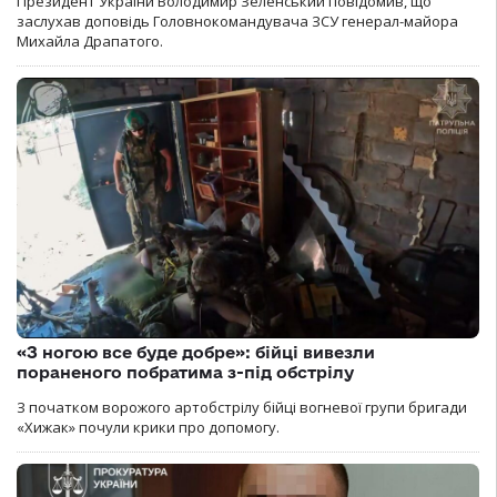
Президент України Володимир Зеленський повідомив, що
заслухав доповідь Головнокомандувача ЗСУ генерал-майора
Михайла Драпатого.
«З ногою все буде добре»: бійці вивезли
пораненого побратима з-під обстрілу
З початком ворожого артобстрілу бійці вогневої групи бригади
«Хижак» почули крики про допомогу.