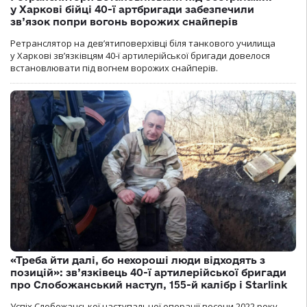
у Харкові бійці 40-ї артбригади забезпечили
зв’язок попри вогонь ворожих снайперів
Ретранслятор на дев’ятиповерхівці біля танкового училища
у Харкові зв’язківцям 40-ї артилерійської бригади довелося
встановлювати під вогнем ворожих снайперів.
«Треба йти далі, бо нехороші люди відходять з
позицій»: зв’язківець 40-ї артилерійської бригади
про Слобожанський наступ, 155-й калібр і Starlink
Успіх Слобожанської наступальної операції восени 2022 року