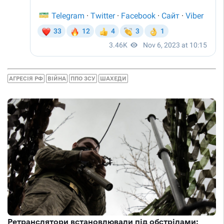
АГРЕСІЯ РФ
ВІЙНА
ППО ЗСУ
ШАХЕДИ
Ретранслятори встановлювали під обстрілами: