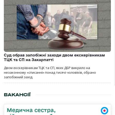
Суд обрав запобіжні заходи двом екскерівникам
ТЦК та СП на Закарпатті
Двом екскерівникам ТЦК та СП, яких ДБР викрило на
незаконному «списанні» понад тисячі чоловіків, обрано
запобіжний захід.
ВАКАНСІЇ
Медична сестра,