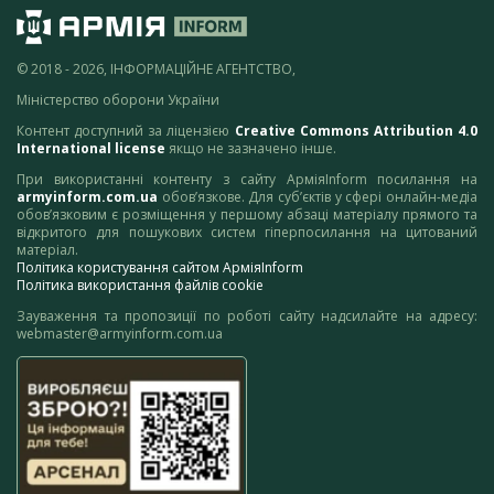
© 2018 - 2026, ІНФОРМАЦІЙНЕ АГЕНТСТВО,
Міністерство оборони України
Контент доступний за ліцензією
Creative Commons Attribution 4.0
International license
якщо не зазначено інше.
При використанні контенту з сайту АрміяInform посилання на
armyinform.com.ua
обов’язкове. Для суб’єктів у сфері онлайн-медіа
обов’язковим є розміщення у першому абзаці матеріалу прямого та
відкритого для пошукових систем гіперпосилання на цитований
матеріал.
Політика користування сайтом АрміяInform
Політика використання файлів cookie
Зауваження та пропозиції по роботі сайту надсилайте на адресу:
webmaster@armyinform.com.ua