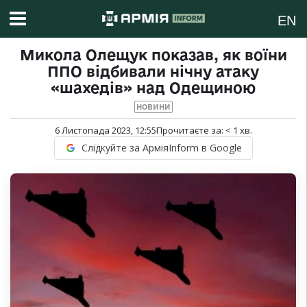
EN
Микола Олещук показав, як воїни
ППО відбивали нічну атаку
«шахедів» над Одещиною
НОВИНИ
6 Листопада 2023, 12:55
Прочитаєте за:
< 1
хв.
Слідкуйте за АрміяInform в Google