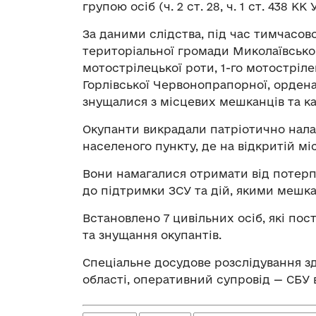
групою осіб (ч. 2 ст. 28, ч. 1 ст. 438 КК 
За даними слідства, під час тимчасов
територіальної громади Миколаївськог
мотострілецької роти, 1-го мотостріле
Горлівської Червонопрапорної, орден
знущалися з місцевих мешканців та ка
Окупанти викрадали патріотично налаш
населеного пункту, де на відкритій мі
Вони намагалися отримати від потерп
до підтримки ЗСУ та дій, якими мешк
Встановлено 7 цивільних осіб, які п
та знущання окупантів.
Спеціальне досудове розслідування з
області, оперативний супровід — СБУ в