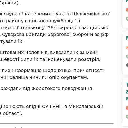
України).
ої окупації населених пунктів Шевченківської
о району військовослужбовці 1-ї
цького батальйону 126-ї окремої гвардійської
а Суворова бригади берегової оборони зс рф
тували їх.
тованих чоловіків, вивозили їх за межі
сцевості били їх та інсценували розстріл.
ілих інформацію щодо їхньої причетності
анці селища чинили опір окупантам.
остраждали від жорстокого поводження
дійснюють слідчі СУ ГУНП в Миколаївській
 області.