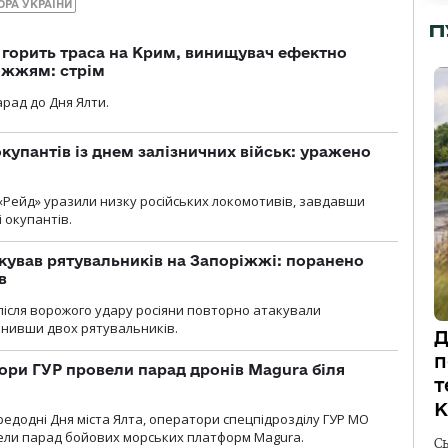
ОРА УКРАЇНИ
П
, горить траса на Крим, винищувач ефектно
іжжям: стрім
рад до Дня Ялти.
купантів із днем залізничних військ: уражено
«Рейд» уразили низку російських локомотивів, завдавши
і окупантів.
кував рятувальників на Запоріжжі: поранено
в
і після ворожого удару росіяни повторно атакували
анивши двох рятувальників.
Д
п
ори ГУР провели парад дронів Magura біля
т
К
ередодні Дня міста Ялта, оператори спецпідрозділу ГУР МО
вели парад бойових морських платформ Magura.
С