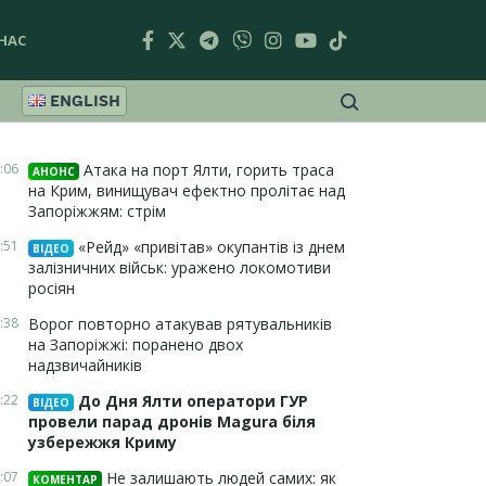
НАС
ENGLISH
:06
Атака на порт Ялти, горить траса
АНОНС
на Крим, винищувач ефектно пролітає над
Запоріжжям: стрім
:51
«Рейд» «привітав» окупантів із днем
ВІДЕО
залізничних військ: уражено локомотиви
росіян
:38
Ворог повторно атакував рятувальників
на Запоріжжі: поранено двох
надзвичайників
:22
До Дня Ялти оператори ГУР
ВІДЕО
провели парад дронів Magura біля
узбережжя Криму
:07
Не залишають людей самих: як
КОМЕНТАР