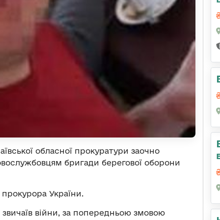
аївської обласної прокуратури заочно
овослужбовцям бригади берегової оборони
 прокурора України.
 звичаїв війни, за попередньою змовою