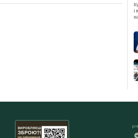
К
і 
н
pr