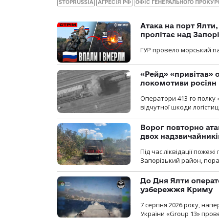
STOPRUSSIA
АГРЕСІЯ РФ
ОФІС ГЕНЕРАЛЬНОГО ПРОКУР
Атака на порт Ялти
пролітає над Запор
ГУР провело морський па
«Рейд» «привітав» о
локомотиви росіян
Оператори 413-го полку 
відчутної шкоди логістиц
Ворог повторно ата
двох надзвичайникі
Під час ліквідації пожеж
Запорізький район, пор
До Дня Ялти операт
узбережжя Криму
7 серпня 2026 року, нап
України «Group 13» про