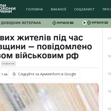
ГОЛОВНА
ВАКАНСІЇ
СОЦЗАХИСТ
ПРО 
ДОВІДНИК ВЕТЕРАНА
вих жителів під час
17
ївщини — повідомлено
вом військовим рф
16
НОВИНИ
16
Слідкуйте за АрміяInform в Google
 1
хв.
16
16