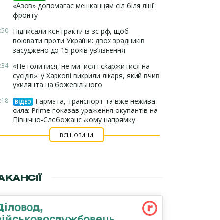
«Азов» допомагає мешканцям сіл біля лінії
фронту
:50
Підписали контракти із зс рф, щоб
воювати проти України: двох зрадників
засуджено до 15 років ув’язнення
:34
«Не голитися, не митися і скаржитися на
сусідів»: у Харкові викрили лікаря, який вчив
ухилянта на божевільного
:18
Гармата, транспорт та вже нежива
ВІДЕО
сила: Prime показав ураження окупантів на
Північно-Слобожанському напрямку
ВСІ НОВИНИ
АКАНСІЇ
Діловод,
військовослужбовець