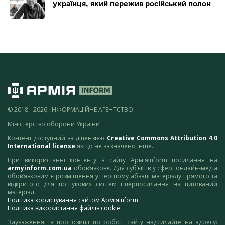
українця, який пережив російський полон
© 2018 - 2026, ІНФОРМАЦІЙНЕ АГЕНТСТВО,
Міністерство оборони України
Контент доступний за ліцензією
Creative Commons Attribution 4.0
International license
якщо не зазначено інше.
При використанні контенту з сайту АрміяInform посилання на
armyinform.com.ua
обов’язкове. Для суб’єктів у сфері онлайн-медіа
обов’язковим є розміщення у першому абзаці матеріалу прямого та
відкритого для пошукових систем гіперпосилання на цитований
матеріал.
Політика користування сайтом АрміяInform
Політика використання файлів cookie
Зауваження та пропозиції по роботі сайту надсилайте на адресу: