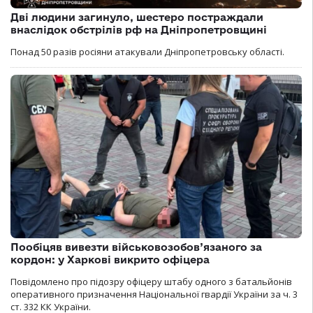
Дві людини загинуло, шестеро постраждали
внаслідок обстрілів рф на Дніпропетровщині
Понад 50 разів росіяни атакували Дніпропетровську області.
Пообіцяв вивезти військовозобов’язаного за
кордон: у Харкові викрито офіцера
Повідомлено про підозру офіцеру штабу одного з батальйонів
оперативного призначення Національної гвардії України за ч. 3
ст. 332 КК України.