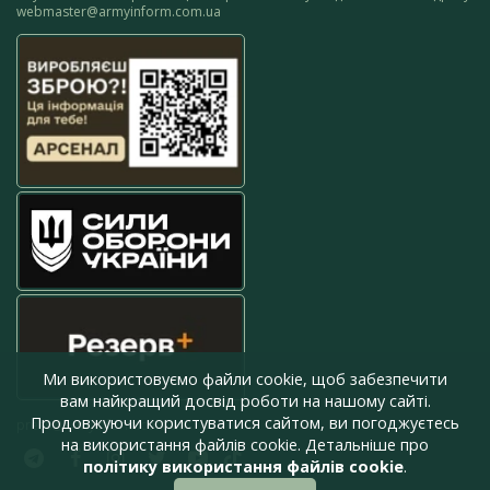
webmaster@armyinform.com.ua
Ми використовуємо файли cookie, щоб забезпечити
вам найкращий досвід роботи на нашому сайті.
Продовжуючи користуватися сайтом, ви погоджуєтесь
press@armyinform.com.ua
на використання файлів cookie. Детальніше про
політику використання файлів cookie
.