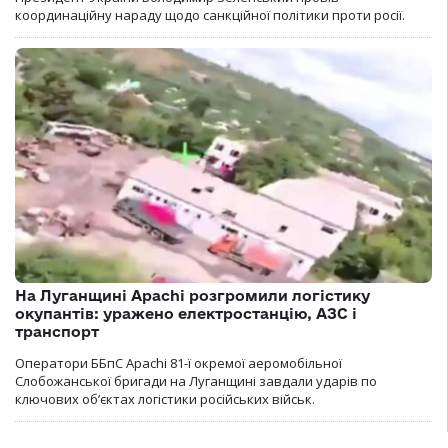
координаційну нараду щодо санкційної політики проти росії.
На Луганщині Apachi розгромили логістику
окупантів: уражено електростанцію, АЗС і
транспорт
Оператори ББпС Apachi 81-ї окремої аеромобільної
Слобожанської бригади на Луганщині завдали ударів по
ключових об’єктах логістики російських військ.