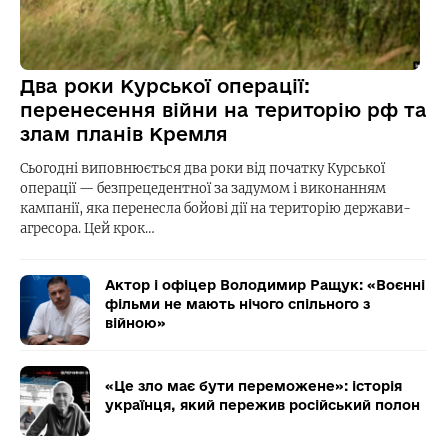
Два роки Курської операції:
перенесення війни на територію рф та
злам планів Кремля
Сьогодні виповнюється два роки від початку Курської
операції — безпрецедентної за задумом і виконанням
кампанії, яка перенесла бойові дії на територію держави-
агресора. Цей крок…
Актор і офіцер Володимир Ращук: «Воєнні
фільми не мають нічого спільного з
війною»
«Це зло має бути переможене»: історія
українця, який пережив російський полон