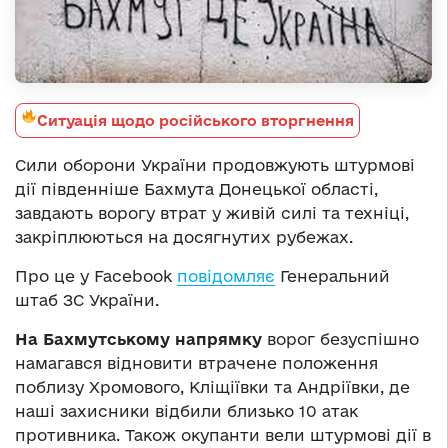
Ситуація щодо російського вторгнення
Сили оборони України продовжують штурмові
дії південніше Бахмута Донецької області,
завдають ворогу втрат у живій силі та техніці,
закріплюються на досягнутих рубежах.
Про це у Facebook
повідомляє
Генеральний
штаб ЗС України.
На Бахмутському напрямку
ворог безуспішно
намагався відновити втрачене положення
поблизу Хромового, Кліщіївки та Андріївки, де
наші захисники відбили близько 10 атак
противника. Також окупанти вели штурмові дії в