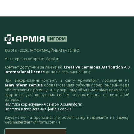
© 2018 - 2026, ІНФОРМАЦІЙНЕ АГЕНТСТВО,
Міністерство оборони України
Контент доступний за ліцензією
Creative Commons Attribution 4.0
International license
якщо не зазначено інше.
При використанні контенту з сайту АрміяInform посилання на
armyinform.com.ua
обов’язкове. Для суб’єктів у сфері онлайн-медіа
обов’язковим є розміщення у першому абзаці матеріалу прямого та
відкритого для пошукових систем гіперпосилання на цитований
матеріал.
Політика користування сайтом АрміяInform
Політика використання файлів cookie
Зауваження та пропозиції по роботі сайту надсилайте на адресу:
webmaster@armyinform.com.ua