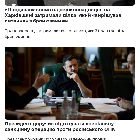
«Продавав» вплив на держпосадовців: на
Харківщині затримали ділка, який «вирішував
питання» з бронюванням
Правоохоронці затримали посередника, який брав гроші за
бронювання.
Президент доручив підготувати спеціальну
санкційну операцію проти російського ОПК
Президент України Володимир Зеленський провів