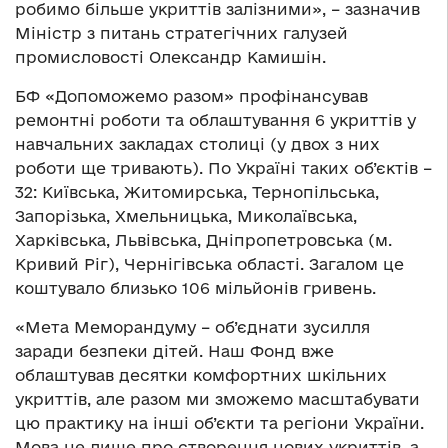
робимо більше укриттів залізними», – зазначив
Міністр з питань стратегічних галузей
промисловості Олександр Камишін.
БФ «Допоможемо разом» профінансував
ремонтні роботи та облаштування 6 укриттів у
навчальних закладах столиці (у двох з них
роботи ще тривають). По Україні таких об’єктів –
32: Київська, Житомирська, Тернопільська,
Запорізька, Хмельницька, Миколаївська,
Харківська, Львівська, Дніпропетровська (м.
Кривий Ріг), Чернігівська області. Загалом це
коштувало близько 106 мільйонів гривень.
«Мета Меморандуму – об’єднати зусилля
заради безпеки дітей. Наш Фонд вже
облаштував десятки комфортних шкільних
укриттів, але разом ми зможемо масштабувати
цю практику на інші об’єкти та регіони України.
Мова не лише про створення нових укриттів, а