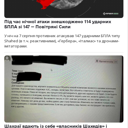
Під час нічної атаки знешкоджено 114 ударних
БПЛА зі 147 — Повітряні Сили
У ніч на 7 серпня противник атакував 147 ударними БПЛА типу
Shahed (в т.ч. реактивними), «Гербера», «Італмас» та дронами-
імітаторами.
Шахраї вдають із себе «власників Шахедів» і