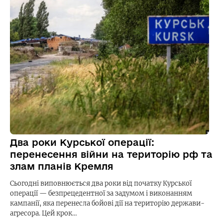
Два роки Курської операції:
перенесення війни на територію рф та
злам планів Кремля
Сьогодні виповнюється два роки від початку Курської
операції — безпрецедентної за задумом і виконанням
кампанії, яка перенесла бойові дії на територію держави-
агресора. Цей крок…