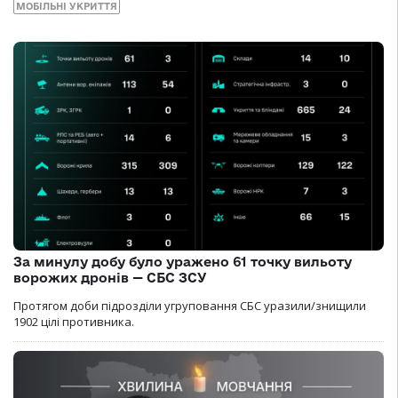
МОБІЛЬНІ УКРИТТЯ
За минулу добу було уражено 61 точку вильоту
ворожих дронів — СБС ЗСУ
Протягом доби підрозділи угруповання СБС уразили/знищили
1902 цілі противника.