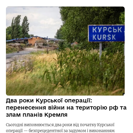
Два роки Курської операції:
перенесення війни на територію рф та
злам планів Кремля
Сьогодні виповнюється два роки від початку Курської
операції — безпрецедентної за задумом і виконанням