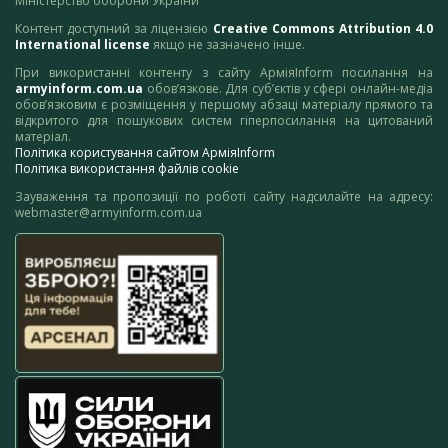
Міністерство оборони України
Контент доступний за ліцензією
Creative Commons Attribution 4.0
International license
якщо не зазначено інше.
При використанні контенту з сайту АрміяInform посилання на
armyinform.com.ua
обов’язкове. Для суб’єктів у сфері онлайн-медіа
обов’язковим є розміщення у першому абзаці матеріалу прямого та
відкритого для пошукових систем гіперпосилання на цитований
матеріал.
Політика користування сайтом АрміяInform
Політика використання файлів cookie
Зауваження та пропозиції по роботі сайту надсилайте на адресу:
webmaster@armyinform.com.ua