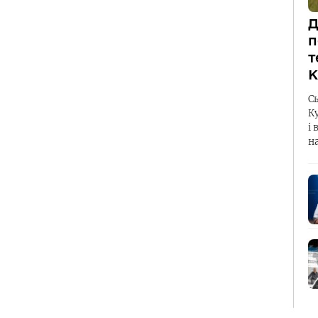
Д
п
т
К
С
К
і 
н