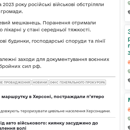
 2023 року російські військові обстріляли
 громади.
цевий мешканець. Поранення отримали
о лікарні у стані середньої тяжкості.
і будинки, господарські споруди та лінії
алежні заходи для документування воєнних
збройних сил рф.
НЕ ПРОВАДЖЕННЯ
НОВИНИ
ОФІС ГЕНЕРАЛЬНОГО ПРОКУРОРА
 маршрутку в Херсоні, постраждали п’ятеро
родовжують тероризувати цивільне населення Херсонщини.
ід авто військового: киянку засуджено до
влення волі