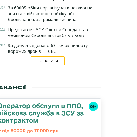
:37
За 6000$ обіцяв організувати незаконне
зняття з військового обліку або
бронювання: затримали киянина
:22
Представник ЗСУ Олексій Середа став
чемпіоном Європи зі стрибків у воду
:07
За добу ліквідовано 68 точок вильоту
ворожих дронів — СБС
ВСІ НОВИНИ
АКАНСІЇ
Оператор обслуги в ППО,
війскова служба в ЗСУ за
контрактом
від 50000 до 70000 грн