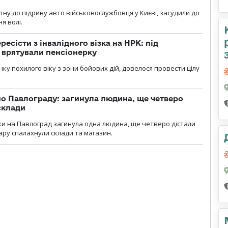
тну до підриву авто військовослужбовця у Києві, засудили до
я волі.
есісти з інвалідного візка на НРК: під
 врятували пенсіонерку
нку похилого віку з зони бойових дій, довелося провести цілу
о Павлограду: загинула людина, ще четверо
склади
аки на Павлоград загинула одна людина, ще четверо дістали
ару спалахнули склади та магазин.