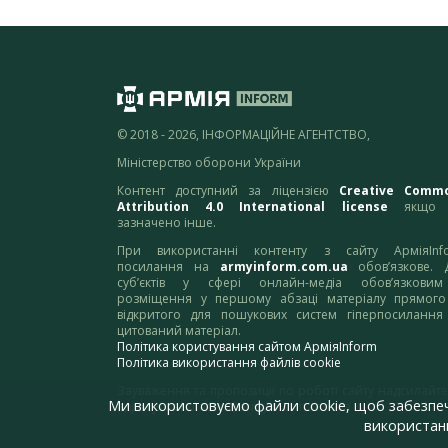
© 2018 - 2026, ІНФОРМАЦІЙНЕ АГЕНТСТВО,
Міністерство оборони України
Контент доступний за ліцензією
Creative Comm
Attribution 4.0 International license
якщо 
зазначено інше.
При використанні контенту з сайту АрміяInf
посилання на
armyinform.com.ua
обов’язкове. 
суб’єктів у сфері онлайн-медіа обов’язкови
розміщення у першому абзаці матеріалу прямого
відкритого для пошукових систем гіперпосилання
цитований матеріал.
Політика користування сайтом АрміяInform
Політика використання файлів cookie
Зауваження та пропозиції по роботі сайту надсилайте
Ми використовуємо файли cookie, щоб забезпе
адресу:
webmaster@armyinform.com.ua
використанн