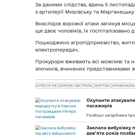
За даними слідства, вдень 5 листопада
з артилерії Мирівську та Марганецьку
Внаслідок ворожої атаки загинув міс
ще двоє чоловіків, їх госпіталізовано д
Пошкоджено агропідприємство, житлов
електропередач.
Прокурори вживають всі можливі та н
злочинів, вчинених представниками 
АГРЕСІЯ РФ
ВОРОЖІ ОБСТРІЛИ
ЖЕРТВИ
КРИМІНАЛЬ
Окупанти атакували
пасажирів
Російські загарбники п
Заклала вибухівку п
дев’яти років позба