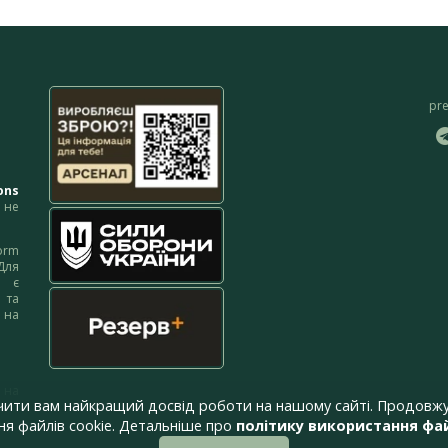
pr
ons
не
orm
Для
м є
 та
 на
 на
чити вам найкращий досвід роботи на нашому сайті. Продовжу
я файлів cookie. Детальніше про
політику використання фай