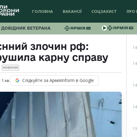
ГОЛОВНА
ВАКАНСІЇ
СОЦЗАХИСТ
ПРО 
ДОВІДНИК ВЕТЕРАНА
єнний злочин рф:
14
рушила карну справу
14
НОВИНИ
Слідкуйте за АрміяInform в Google
 1
хв.
14
14
13