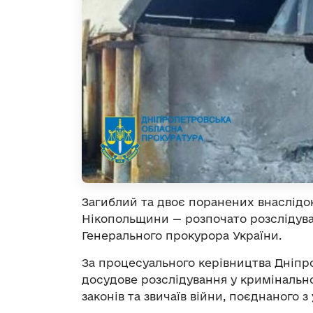
Загиблий та двоє поранених внаслідо
Нікопольщини — розпочато розслідув
Генерального прокурора України.
За процесуального керівництва Дніпр
досудове розслідування у криміналь
законів та звичаїв війни, поєднаного з