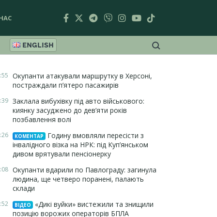
НАС
ENGLISH
:55
Окупанти атакували маршрутку в Херсоні,
постраждали п’ятеро пасажирів
:39
Заклала вибухівку під авто військового:
киянку засуджено до дев’яти років
позбавлення волі
:26
Годину вмовляли пересісти з
КОМЕНТАР
інвалідного візка на НРК: під Куп’янськом
дивом врятували пенсіонерку
:08
Окупанти вдарили по Павлограду: загинула
людина, ще четверо поранені, палають
склади
:52
«Дикі вуйки» вистежили та знищили
ВІДЕО
позицію ворожих операторів БПЛА