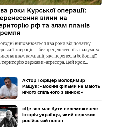
ва роки Курської операції:
еренесення війни на
ериторію рф та злам планів
ремля
ьогодні виповнюється два роки від початку
урської операції — безпрецедентної за задумом
виконанням кампанії, яка перенесла бойові дії
а територію держави-агресора. Цей крок…
Актор і офіцер Володимир
Ращук: «Воєнні фільми не мають
нічого спільного з війною»
«Це зло має бути переможене»:
історія українця, який пережив
російський полон