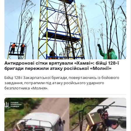
Антидронові сітки врятували «Хамві»: бійці 128-ї
бригади пережили атаку російської «Молнії»
Бійці 128-ї Закарпатської бригади, повертаючись із бойового
завдання, потрапили під атаку російського ударного
безпілотника «Молнія».