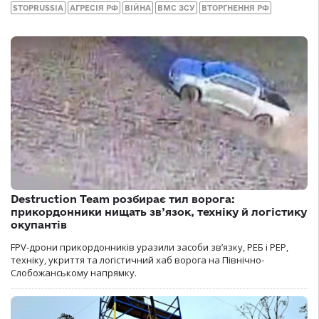
STOPRUSSIA
АГРЕСІЯ РФ
ВІЙНА
ВМС ЗСУ
ВТОРГНЕННЯ РФ
Destruction Team розбирає тил ворога:
прикордонники нищать зв’язок, техніку й логістику
окупантів
FPV-дрони прикордонників уразили засоби зв’язку, РЕБ і РЕР,
техніку, укриття та логістичний хаб ворога на Північно-
Слобожанському напрямку.