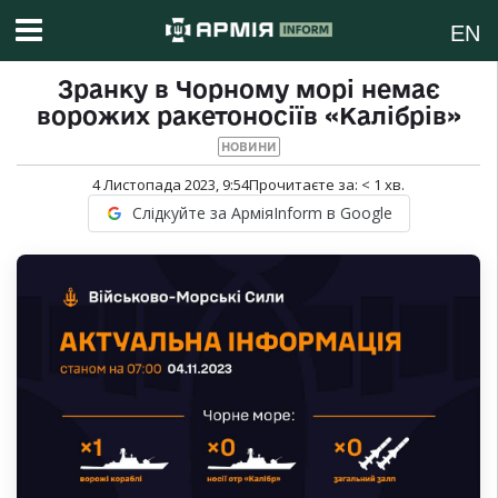
EN
Зранку в Чорному морі немає
ворожих ракетоносіїв «Калібрів»
НОВИНИ
4 Листопада 2023, 9:54
Прочитаєте за:
< 1
хв.
Слідкуйте за АрміяInform в Google