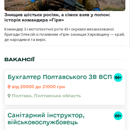
Знищив шістьох росіян, а сімох взяв у полон:
історія командира «Гіря»
Командир 3-ї мотопіхотної роти 43-ї окремої механізованої
бригади Олексій із позивним «Гіря» захищає Харківщину — край,
де народився та виріс.
ВАКАНСІЇ
Бухгалтер Полтавського ЗВ ВСП
від 20000 до 21000 грн
Полтава, Полтавська область
Санітарний інструктор,
військовослужбовець