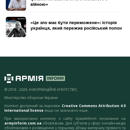
війною»
«Це зло має бути переможене»: історія
українця, який пережив російський полон
© 2018 - 2026, ІНФОРМАЦІЙНЕ АГЕНТСТВО,
Міністерство оборони України
Контент доступний за ліцензією
Creative Commons Attribution 4.0
International license
якщо не зазначено інше.
При використанні контенту з сайту АрміяInform посилання на
armyinform.com.ua
обов’язкове. Для суб’єктів у сфері онлайн-медіа
обов’язковим є розміщення у першому абзаці матеріалу прямого та