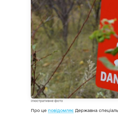
Ілюстративне фото
Про це
повідомляє
Державна спеціаль