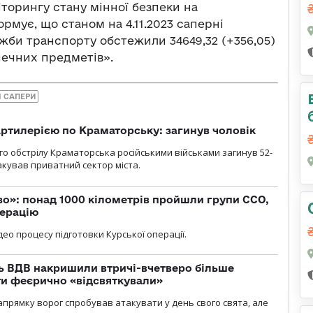
торингу стану мінної безпеки на
рмує, що станом на 4.11.2023 саперні
жби транспорту обстежили 34649,32 (+356,05)
печних предметів».
І САПЕРИ
ртилерією по Краматорську: загинув чоловік
го обстрілу Краматорська російськими військами загинув 52-
акував приватний сектор міста.
о»: понад 1000 кілометрів пройшли групи ССО,
перацію
ео процесу підготовки Курської операції.
ь ВДВ накришили втричі-вчетверо більше
ти феєрично «відсвяткували»
прямку ворог спробував атакувати у день свого свята, але