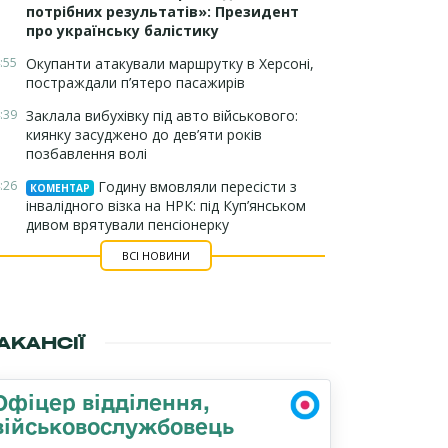
потрібних результатів»: Президент
про українську балістику
:55
Окупанти атакували маршрутку в Херсоні,
постраждали п’ятеро пасажирів
:39
Заклала вибухівку під авто військового:
киянку засуджено до дев’яти років
позбавлення волі
:26
Годину вмовляли пересісти з
КОМЕНТАР
інвалідного візка на НРК: під Куп’янськом
дивом врятували пенсіонерку
ВСІ НОВИНИ
АКАНСІЇ
Офіцер відділення,
військовослужбовець