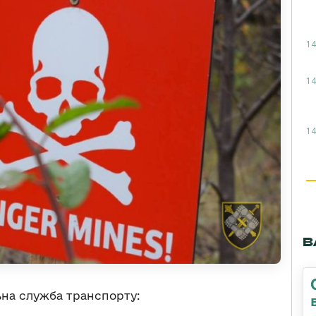
14
14
14
В
на служба транспорту: