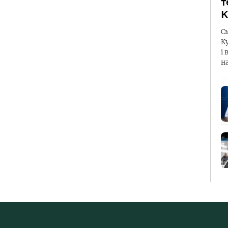
т
К
С
К
і 
н