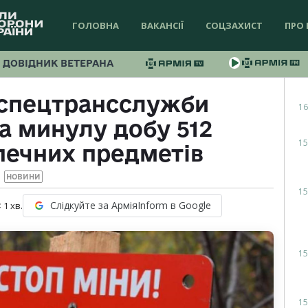
ГОЛОВНА
ВАКАНСІЇ
СОЦЗАХИСТ
ПРО 
ДОВІДНИК ВЕТЕРАНА
спецтрансслужби
16
а минулу добу 512
15
печних предметів
НОВИНИ
15
Слідкуйте за АрміяInform в Google
 1
хв.
15
15