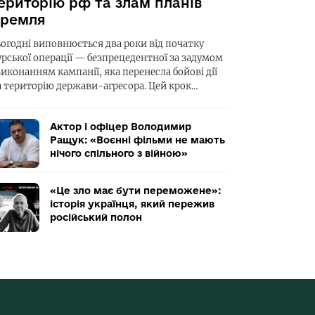
ериторію рф та злам планів
ремля
ьогодні виповнюється два роки від початку
урської операції — безпрецедентної за задумом
виконанням кампанії, яка перенесла бойові дії
а територію держави-агресора. Цей крок…
Актор і офіцер Володимир
Ращук: «Воєнні фільми не мають
нічого спільного з війною»
«Це зло має бути переможене»:
історія українця, який пережив
російський полон