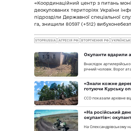
«Координаційний центр з питань моні
деокупованих територіях України інфо
підрозділи Державної спеціальної слу
га, знищили 80597 (+512) вибухонебез
STOPRUSSIA
АГРЕСІЯ РФ
ВТОРГНЕННЯ РФ
УКРАЇНСЬК
Окупанти вдарили а
Внаслідок артилерійсько
річний чоловік. Ворог ат
«Знали кожне дерев
готуючи Курську о
ССО показали архівне від
«На російський ден
окупантів»: окупан
На Олександрівському на