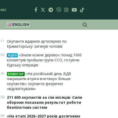
НАС
ENGLISH
:11
Окупанти вдарили артилерією по
Краматорську: загинув чоловік
:52
«Знали кожне дерево»: понад 1000
ВІДЕО
кілометрів пройшли групи ССО, готуючи
Курську операцію
:41
«На російський день ВДВ
КОМЕНТАР
накришили втричі-вчетверо більше
окупантів»: окупанти феєрично
«відсвяткували»
:26
211 600 окупантів за сім місяців: Сили
оборони показали результат роботи
безпілотних систем
:09
«На етапі 2026–2027 років досягнемо