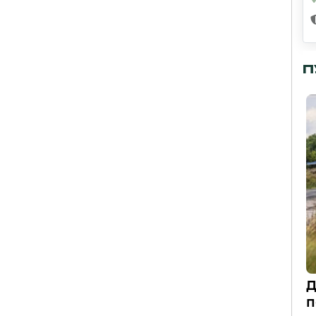
П
Д
п