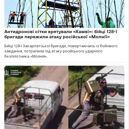
Антидронові сітки врятували «Хамві»: бійці 128-ї
бригади пережили атаку російської «Молнії»
Бійці 128-ї Закарпатської бригади, повертаючись із бойового
завдання, потрапили під атаку російського ударного
безпілотника «Молнія».