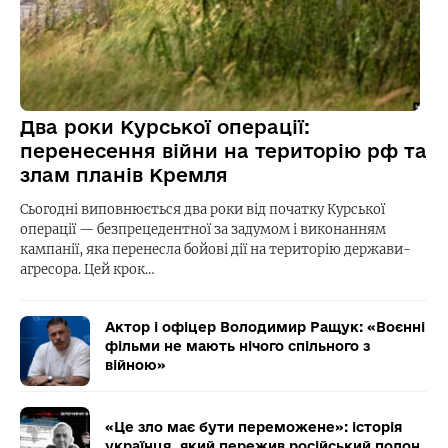
Два роки Курської операції:
перенесення війни на територію рф та
злам планів Кремля
Сьогодні виповнюється два роки від початку Курської
операції — безпрецедентної за задумом і виконанням
кампанії, яка перенесла бойові дії на територію держави-
агресора. Цей крок…
Актор і офіцер Володимир Ращук: «Воєнні
фільми не мають нічого спільного з
війною»
«Це зло має бути переможене»: історія
українця, який пережив російський полон