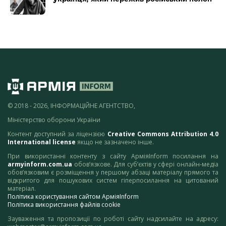
© 2018 - 2026, ІНФОРМАЦІЙНЕ АГЕНТСТВО,
Міністерство оборони України
Контент доступний за ліцензією
Creative Commons Attribution 4.0
International license
якщо не зазначено інше.
При використанні контенту з сайту АрміяInform посилання на
armyinform.com.ua
обов’язкове. Для суб’єктів у сфері онлайн-медіа
обов’язковим є розміщення у першому абзаці матеріалу прямого та
відкритого для пошукових систем гіперпосилання на цитований
матеріал.
Політика користування сайтом АрміяInform
Політика використання файлів cookie
Зауваження та пропозиції по роботі сайту надсилайте на адресу: