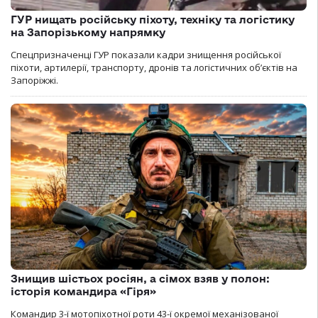
ГУР нищать російську піхоту, техніку та логістику
на Запорізькому напрямку
Спецпризначенці ГУР показали кадри знищення російської
піхоти, артилерії, транспорту, дронів та логістичних об’єктів на
Запоріжжі.
Знищив шістьох росіян, а сімох взяв у полон:
історія командира «Гіря»
Командир 3-ї мотопіхотної роти 43-ї окремої механізованої