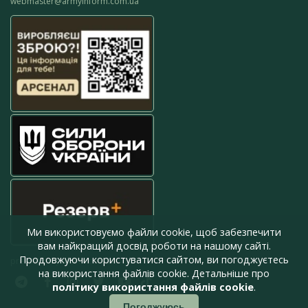
webmaster@armyinform.com.ua
Ми використовуємо файли cookie, щоб забезпечити
вам найкращий досвід роботи на нашому сайті.
Продовжуючи користуватися сайтом, ви погоджуєтесь
press@armyinform.com.ua
на використання файлів cookie. Детальніше про
політику використання файлів cookie
.
Погоджуюсь