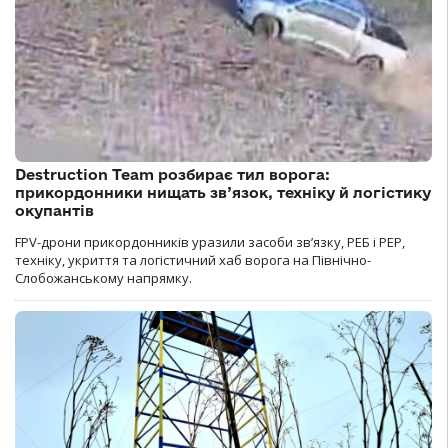
Destruction Team розбирає тил ворога:
прикордонники нищать зв’язок, техніку й логістику
окупантів
FPV-дрони прикордонників уразили засоби зв’язку, РЕБ і РЕР,
техніку, укриття та логістичний хаб ворога на Північно-
Слобожанському напрямку.