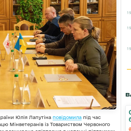
19
19
19
В
країни Юлія Лапутіна
повідомила
під час
цю Мінветеранів із Товариством Червоного