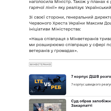
наголосила Міністр. Також у планах 
гарячої лінії» яку реалізує Українськ
Зі своєї сторони, генеральний директ
Червоного Хреста України Максим До
ініціативи Міністерства:
«Наша співпраця з Мінветеранів трив
ми розширюємо співпрацю у сфері пси
ветеранів у громадах».
МІНВЕТЕРАНІВ
7 корпус ДШВ розго
7 корпус швидкого реагу
Суд обрав запобіжн
Закарпатті