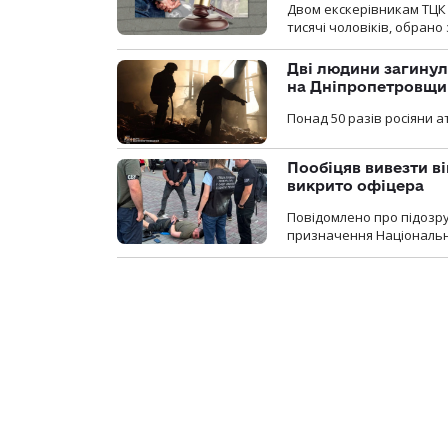
Двом екскерівникам ТЦК 
тисячі чоловіків, обрано
Дві людини загинул
на Дніпропетровщи
Понад 50 разів росіяни 
Пообіцяв вивезти ві
викрито офіцера
Повідомлено про підозр
призначення Національної 