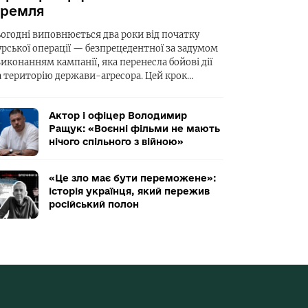
ремля
ьогодні виповнюється два роки від початку
урської операції — безпрецедентної за задумом
виконанням кампанії, яка перенесла бойові дії
а територію держави-агресора. Цей крок…
Актор і офіцер Володимир
Ращук: «Воєнні фільми не мають
нічого спільного з війною»
«Це зло має бути переможене»:
історія українця, який пережив
російський полон