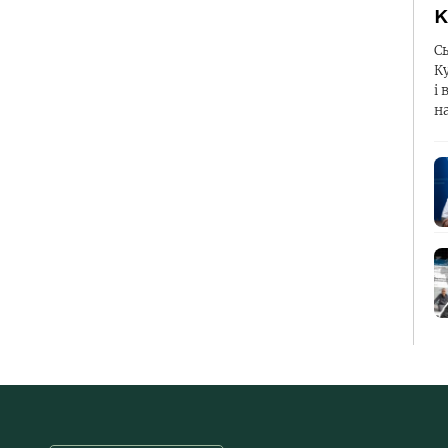
К
С
К
і 
н