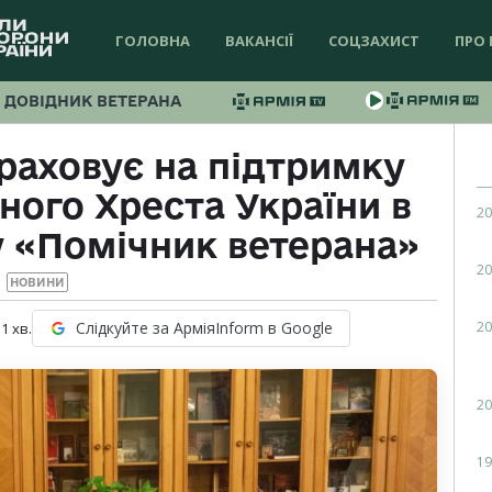
ГОЛОВНА
ВАКАНСІЇ
СОЦЗАХИСТ
ПРО 
ДОВІДНИК ВЕТЕРАНА
раховує на підтримку
ного Хреста України в
20
у «Помічник ветерана»
20
НОВИНИ
20
Слідкуйте за АрміяInform в Google
 1
хв.
20
19