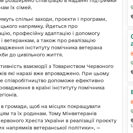
ом розширено співпрацю в наданні підтримки
нам їх сімей.
имуть спiльні заходи, проєкти і програми,
ицького напрямку. Йдеться про
ацію, професійну адаптацію і допомогу
і ветеранкам, а також про реалізацію
вадження інституту помічника ветерана
жби до цивільного життя.
тивність взаємодії з Товариством Червоного
ів які наразі вже впроваджено. При цьому
аке співробітництво допоможе ефективно
провадження в країні інституту помічника
гіонів.
в громади, щоб на місцях покращувати
цям та їх родинам. Тому Мінветеранів
ервоного Хреста України в реалізації проєкту
х напрямків ветеранської політики», —