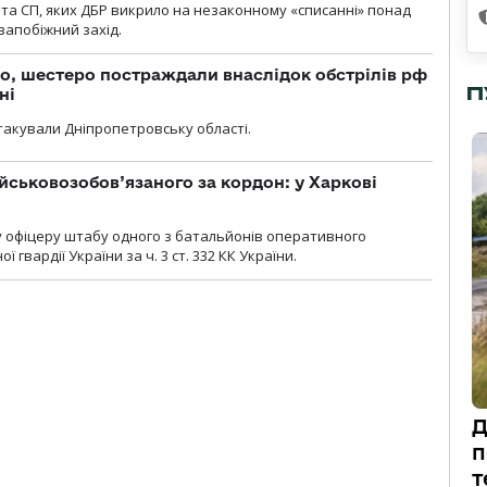
та СП, яких ДБР викрило на незаконному «списанні» понад
 запобіжний захід.
о, шестеро постраждали внаслідок обстрілів рф
П
ні
атакували Дніпропетровську області.
йськовозобов’язаного за кордон: у Харкові
у офіцеру штабу одного з батальйонів оперативного
гвардії України за ч. 3 ст. 332 КК України.
Д
п
т