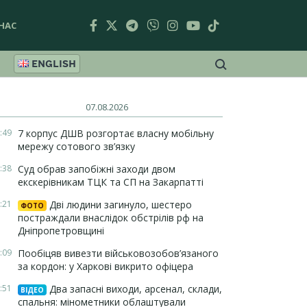
НАС
ENGLISH
07.08.2026
:49
7 корпус ДШВ розгортає власну мобільну
мережу сотового зв’язку
:38
Суд обрав запобіжні заходи двом
екскерівникам ТЦК та СП на Закарпатті
:21
Дві людини загинуло, шестеро
ФОТО
постраждали внаслідок обстрілів рф на
Дніпропетровщині
:09
Пообіцяв вивезти військовозобов’язаного
за кордон: у Харкові викрито офіцера
:51
Два запасні виходи, арсенал, склади,
ВІДЕО
спальня: мінометники облаштували