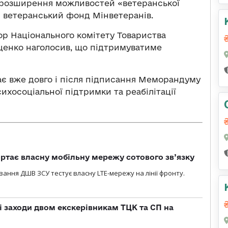
є розширення можливостей «ветеранської
ий ветеранський фонд Мінветеранів.
ор Національного комітету Товариства
ценко наголосив, що підтримуватиме
ає вже довго і після підписання Меморандуму
хосоціальної підтримки та реабілітації
ртає власну мобільну мережу сотового зв’язку
вання ДШВ ЗСУ тестує власну LTE-мережу на лінії фронту.
і заходи двом екскерівникам ТЦК та СП на