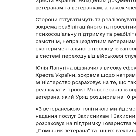
Хреста України. Укладеним документ
ветеранам та ветеранкам, а також чле
Сторони готуватимуть та реалiзовуват
зокрема реабілітаційного та просвітн
психосоціальну підтримку та реабіліт
самотнім, непрацездатним ветеранам 
експериментального проєкту із запро
в системі переходу від військової слу
Юлія Лапутіна відзначила високу ефек
Хреста України, зокрема щодо напрямк
Міністерство розраховує на те, що т
реалізувати проєкт Мінветеранів із в
ветерана, який Уряд розширив на 10 ре
«З ветеранською політикою ми йдемо 
надання послуг Захисникам і Захисни
розраховує на підтримку Товариства Ч
„Помічник ветерана“ та інших важливи