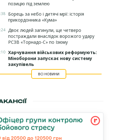
позицію під землею
:38
Борець за небо і дитячі мрії: історія
прикордонника «Кума»
:24
Двоє людей загинули, ще четверо
постраждали внаслідок ворожого удару
РСЗВ «Торнадо-С» по Ізюму
:10
Харчування військових реформують:
Міноборони запускає нову систему
закупівель
ВСІ НОВИНИ
АКАНСІЇ
Офіцер групи контролю
бойового стресу
від 20500 до 120500 грн