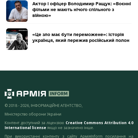
Актор і офіцер Володимир Ращук: «Воєнні
фільми не мають нічого спільного з
війною»
«Це зло має бути переможене»: історія
українця, який пережив російський полон
© 2018 - 2026, ІНФОРМАЦІЙНЕ АГЕНТСТВО,
Міністерство оборони України
Контент доступний за ліцензією
Creative Commons Attribution 4.0
International license
якщо не зазначено інше.
При використанні контенту з сайту АрміяInform посилання на