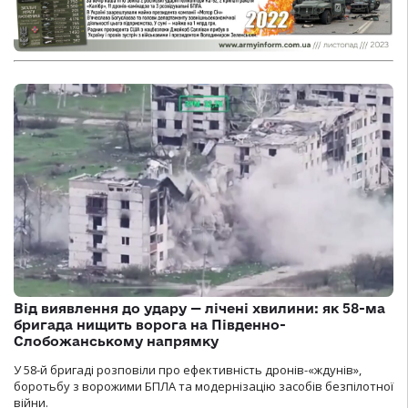
Від виявлення до удару — лічені хвилини: як 58-ма
бригада нищить ворога на Південно-
Слобожанському напрямку
У 58-й бригаді розповіли про ефективність дронів-«ждунів»,
боротьбу з ворожими БПЛА та модернізацію засобів безпілотної
війни.