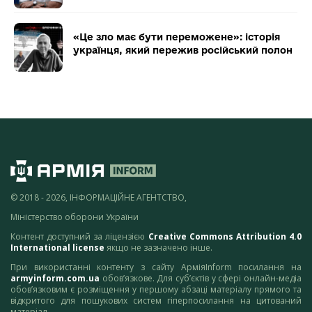
«Це зло має бути переможене»: історія
українця, який пережив російський полон
© 2018 - 2026, ІНФОРМАЦІЙНЕ АГЕНТСТВО,
Міністерство оборони України
Контент доступний за ліцензією
Creative Commons Attribution 4.0
International license
якщо не зазначено інше.
При використанні контенту з сайту АрміяInform посилання на
armyinform.com.ua
обов’язкове. Для суб’єктів у сфері онлайн-медіа
обов’язковим є розміщення у першому абзаці матеріалу прямого та
відкритого для пошукових систем гіперпосилання на цитований
матеріал.