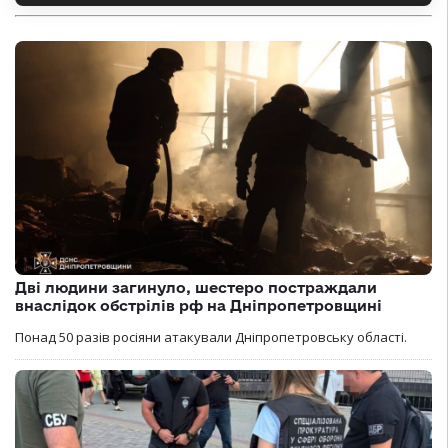
Дві людини загинуло, шестеро постраждали
внаслідок обстрілів рф на Дніпропетровщині
Понад 50 разів росіяни атакували Дніпропетровську області.