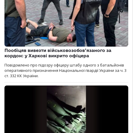
Пообіцяв вивезти військовозобов’язаного за
кордон: у Харкові викрито офіцера
Повідомлено про підозру офіцеру штабу одного з батальйонів
оперативного призначення Національної гвардії України за ч. 3
ст. 332 КК України.