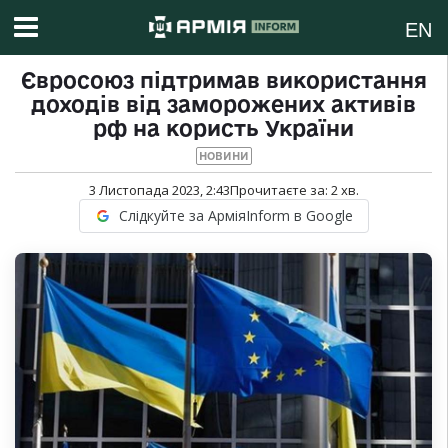
EN
Євросоюз підтримав використання
доходів від заморожених активів
рф на користь України
НОВИНИ
3 Листопада 2023, 2:43
Прочитаєте за:
2
хв.
Слідкуйте за АрміяInform в Google