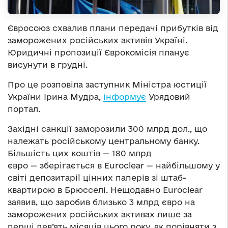
Євросоюз схвалив плани передачі прибутків від
заморожених російських активів Україні.
Юридичні пропозиції Єврокомісія планує
висунути в грудні.
Про це розповіла заступник Міністра юстиції
України Ірина Мудра,
інформує
Урядовий
портал.
Західні санкції заморозили 300 млрд дол., що
належать російському центральному банку.
Більшість цих коштів — 180 млрд
євро — зберігається в Euroclear — найбільшому у
світі депозитарії цінних паперів зі штаб-
квартирою в Брюсселі. Нещодавно Euroclear
заявив, що заробив близько 3 млрд євро на
заморожених російських активах лише за
перші дев’ять місяців цього року, як порівняти з