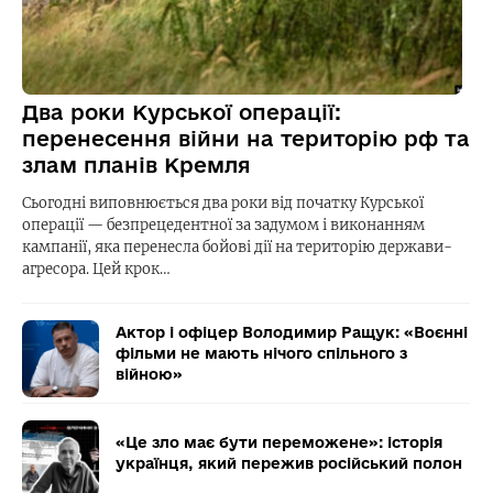
Два роки Курської операції:
перенесення війни на територію рф та
злам планів Кремля
Сьогодні виповнюється два роки від початку Курської
операції — безпрецедентної за задумом і виконанням
кампанії, яка перенесла бойові дії на територію держави-
агресора. Цей крок…
Актор і офіцер Володимир Ращук: «Воєнні
фільми не мають нічого спільного з
війною»
«Це зло має бути переможене»: історія
українця, який пережив російський полон