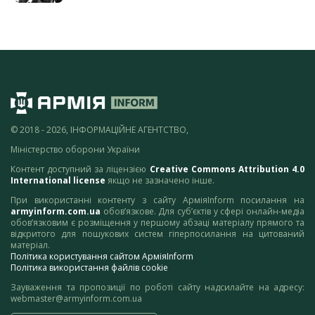
© 2018 - 2026, ІНФОРМАЦІЙНЕ АГЕНТСТВО,
Міністерство оборони України
Контент доступний за ліцензією
Creative Commons Attribution 4.0
International license
якщо не зазначено інше.
При використанні контенту з сайту АрміяInform посилання на
armyinform.com.ua
обов’язкове. Для суб’єктів у сфері онлайн-медіа
обов’язковим є розміщення у першому абзаці матеріалу прямого та
відкритого для пошукових систем гіперпосилання на цитований
матеріал.
Політика користування сайтом АрміяInform
Політика використання файлів cookie
Зауваження та пропозиції по роботі сайту надсилайте на адресу:
webmaster@armyinform.com.ua