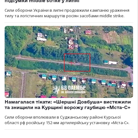
підсумки middle strike у липні
Сили оборони України в липні продовжили кампанію ураження
тилу та логістичних маршрутів росіян засобами middle strike.
Намагалася тікати: «Шершні Довбуша» вистежили
та знищили на Курщині ворожу гаубицю «Мста-С»
Сили оборони вполювали в Суджанському районі Курської
області рф російську 152-мм артилерійську установку «Мста-С».