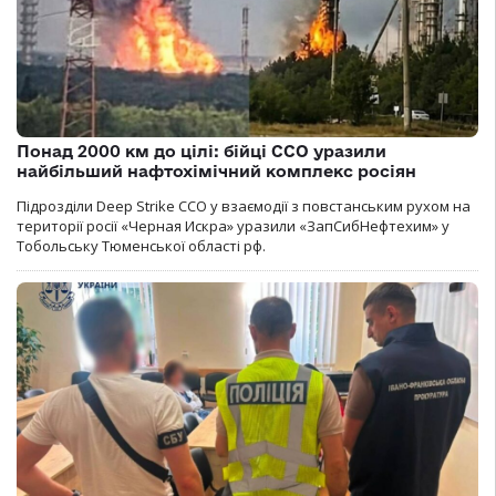
Понад 2000 км до цілі: бійці ССО уразили
найбільший нафтохімічний комплекс росіян
Підрозділи Deep Strike ССО у взаємодії з повстанським рухом на
території росії «Черная Искра» уразили «ЗапСибНефтехим» у
Тобольську Тюменської області рф.