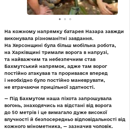
На кожному напрямку батарея Назара завжди
виконувала різноманітні завдання.
На Херсонщині була більш мобільна робота,
на Харківщині тримали ворога в напрузі,
та найважчим та небезпечним став
Бахмутський напрямок, адже там ворог
постійно атакував та проривався вперед
і необхідно було постійно маневрувати,
не втрачаючи прицільної здатності.
— Під Бахмутом наша піхота запрошувала
вогонь, знаходячись на відстані від ворога
до 50 метрів і це вимагало дуже високої
влучності й безпосередньо відповідальності від
кожного мінометника, — зазначив чоловік.