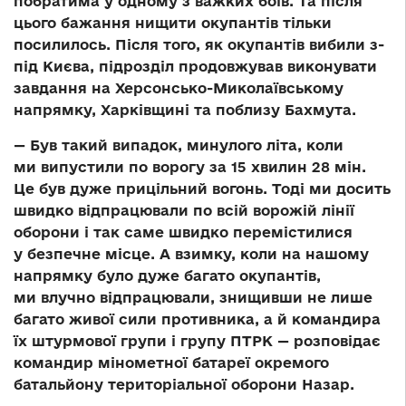
побратима у одному з важких боїв. Та після
цього бажання нищити окупантів тільки
посилилось. Після того, як окупантів вибили з-
під Києва, підрозділ продовжував виконувати
завдання на Херсонсько-Миколаївському
напрямку, Харківщині та поблизу Бахмута.
— Був такий випадок, минулого літа, коли
ми випустили по ворогу за 15 хвилин 28 мін.
Це був дуже прицільний вогонь. Тоді ми досить
швидко відпрацювали по всій ворожій лінії
оборони і так саме швидко перемістилися
у безпечне місце. А взимку, коли на нашому
напрямку було дуже багато окупантів,
ми влучно відпрацювали, знищивши не лише
багато живої сили противника, а й командира
їх штурмової групи і групу ПТРК — розповідає
командир мінометної батареї окремого
батальйону територіальної оборони Назар.