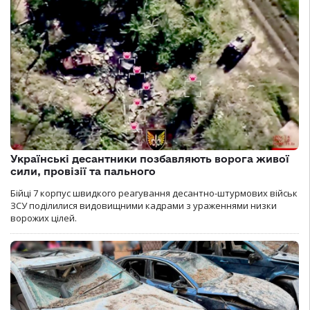
Українські десантники позбавляють ворога живої
сили, провізії та пального
Бійці 7 корпус швидкого реагування десантно-штурмових військ
ЗСУ поділилися видовищними кадрами з ураженнями низки
ворожих цілей.