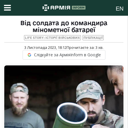
EN
Від солдата до командира
мінометної батареї
LIFE STORY: ІСТОРІЇ ВІЙСЬКОВИХ
ПУБЛІКАЦІЇ
3 Листопада 2023, 18:12
Прочитаєте за:
3
хв.
Слідкуйте за АрміяInform в Google