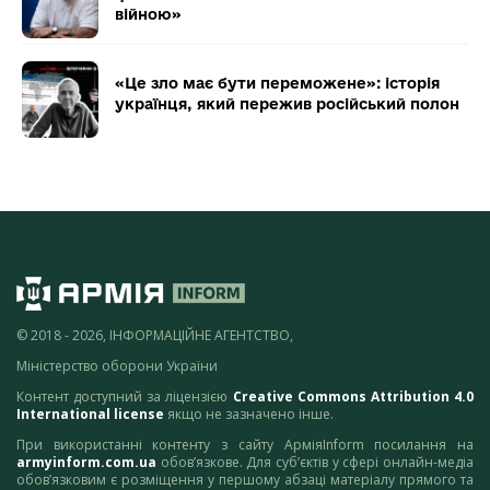
війною»
«Це зло має бути переможене»: історія
українця, який пережив російський полон
© 2018 - 2026, ІНФОРМАЦІЙНЕ АГЕНТСТВО,
Міністерство оборони України
Контент доступний за ліцензією
Creative Commons Attribution 4.0
International license
якщо не зазначено інше.
При використанні контенту з сайту АрміяInform посилання на
armyinform.com.ua
обов’язкове. Для суб’єктів у сфері онлайн-медіа
обов’язковим є розміщення у першому абзаці матеріалу прямого та