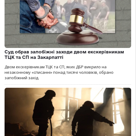
Суд обрав запобіжні заходи двом екскерівникам
ТЦК та СП на Закарпатті
Двом екскерівникам ТЦК та СП, яких ДБР викрило на
незаконному «списанні» понад тисячі чоловіків, обрано
запобіжний захід.