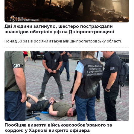
Дві людини загинуло, шестеро постраждали
внаслідок обстрілів рф на Дніпропетровщині
Понад 50 разів росіяни атакували Дніпропетровську області.
Пообіцяв вивезти військовозобов’язаного за
кордон: у Харкові викрито офіцера