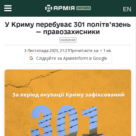
EN
У Криму перебуває 301 політв’язень
— правозахисники
НОВИНИ
3 Листопада 2023, 21:21
Прочитаєте за:
< 1
хв.
Слідкуйте за АрміяInform в Google