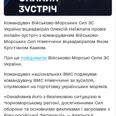
Командувач Військово-Морських Сил ЗС
України віцеадмірал Олексій Неїжпапа провів
онлайн-зустріч з командувачем Військово-
Морських Сил Німеччини віцеадміралом Яном
Крістіаном Кааком.
Про це
повідомили
Військово-Морські Сили ЗС
України.
Командувач національних ВМС подякував
командувачу ВМС Німеччини за зусилля,
спрямовані на підготовку українських моряків.
«Ознайомив його з безпековою ситуацією в
Чорноморському регіоні, досягненнями Сил
оборони та основними викликами і загрозами з
боку російської федерації», — йдеться в