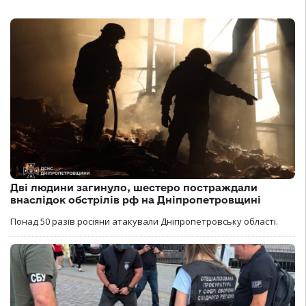
Дві людини загинуло, шестеро постраждали
внаслідок обстрілів рф на Дніпропетровщині
Понад 50 разів росіяни атакували Дніпропетровську області.