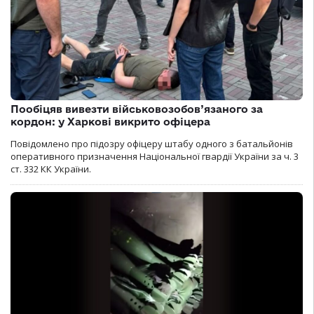
Пообіцяв вивезти військовозобов’язаного за
кордон: у Харкові викрито офіцера
Повідомлено про підозру офіцеру штабу одного з батальйонів
оперативного призначення Національної гвардії України за ч. 3
ст. 332 КК України.