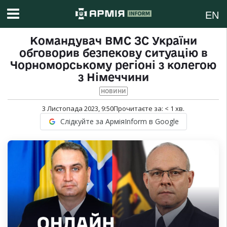
EN
Командувач ВМС ЗС України
обговорив безпекову ситуацію в
Чорноморському регіоні з колегою
з Німеччини
НОВИНИ
3 Листопада 2023, 9:50
Прочитаєте за:
< 1
хв.
Слідкуйте за АрміяInform в Google