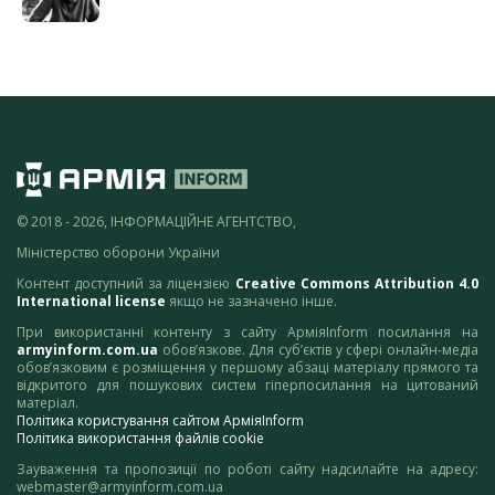
© 2018 - 2026, ІНФОРМАЦІЙНЕ АГЕНТСТВО,
Міністерство оборони України
Контент доступний за ліцензією
Creative Commons Attribution 4.0
International license
якщо не зазначено інше.
При використанні контенту з сайту АрміяInform посилання на
armyinform.com.ua
обов’язкове. Для суб’єктів у сфері онлайн-медіа
обов’язковим є розміщення у першому абзаці матеріалу прямого та
відкритого для пошукових систем гіперпосилання на цитований
матеріал.
Політика користування сайтом АрміяInform
Політика використання файлів cookie
Зауваження та пропозиції по роботі сайту надсилайте на адресу:
webmaster@armyinform.com.ua