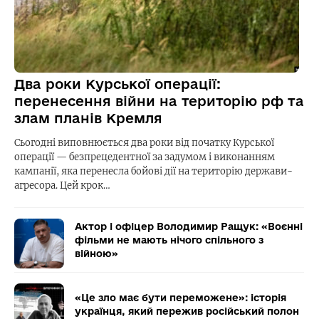
Два роки Курської операції:
перенесення війни на територію рф та
злам планів Кремля
Сьогодні виповнюється два роки від початку Курської
операції — безпрецедентної за задумом і виконанням
кампанії, яка перенесла бойові дії на територію держави-
агресора. Цей крок…
Актор і офіцер Володимир Ращук: «Воєнні
фільми не мають нічого спільного з
війною»
«Це зло має бути переможене»: історія
українця, який пережив російський полон