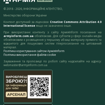
© 2018 - 2026, ІНФОРМАЦІЙНЕ АГЕНТСТВО,
Міністерство оборони України
Контент доступний за ліцензією
Creative Commons Attribution 4.0
International license
якщо не зазначено інше.
При використанні контенту з сайту АрміяInform посилання на
armyinform.com.ua
обов’язкове. Для суб’єктів у сфері онлайн-медіа
обов’язковим є розміщення у першому абзаці матеріалу прямого та
відкритого для пошукових систем гіперпосилання на цитований
матеріал.
Політика користування сайтом АрміяInform
Політика використання файлів cookie
Зауваження та пропозиції по роботі сайту надсилайте на адресу:
webmaster@armyinform.com.ua