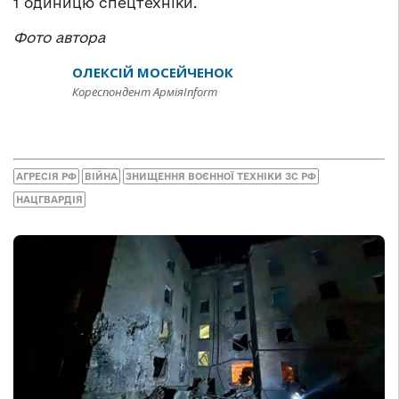
1 одиницю спецтехніки.
Фото автора
ОЛЕКСІЙ МОСЕЙЧЕНОК
Кореспондент АрміяInform
АГРЕСІЯ РФ
ВІЙНА
ЗНИЩЕННЯ ВОЄННОЇ ТЕХНІКИ ЗС РФ
НАЦГВАРДІЯ