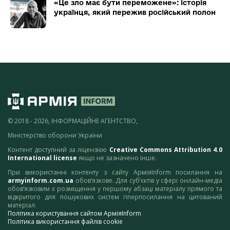
«Це зло має бути переможене»: історія
українця, який пережив російський полон
© 2018 - 2026, ІНФОРМАЦІЙНЕ АГЕНТСТВО,
Міністерство оборони України
Контент доступний за ліцензією
Creative Commons Attribution 4.0
International license
якщо не зазначено інше.
При використанні контенту з сайту АрміяInform посилання на
armyinform.com.ua
обов’язкове. Для суб’єктів у сфері онлайн-медіа
обов’язковим є розміщення у першому абзаці матеріалу прямого та
відкритого для пошукових систем гіперпосилання на цитований
матеріал.
Політика користування сайтом АрміяInform
Політика використання файлів cookie