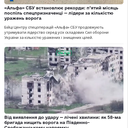
«Альфа» СБУ встановлює рекорди: п’ятий місяць
поспіль спецпризначенці — лідери за кількістю
уражень ворога
Бійці Центру спецоперацій «Альфа» СБУ продовжують
утримувати лідерство серед усіх складових Сил оборони
України за кількістю уражених і знищених цілей.
Від виявлення до удару — лічені хвилини: як 58-ма
бригада нищить ворога на Південно-
Слобожанському напрямку