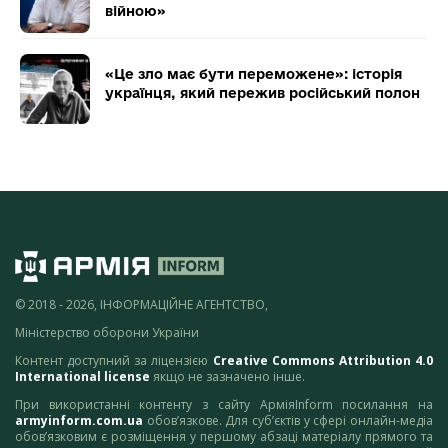
війною»
«Це зло має бути переможене»: історія
українця, який пережив російський полон
© 2018 - 2026, ІНФОРМАЦІЙНЕ АГЕНТСТВО,
Міністерство оборони України
Контент доступний за ліцензією
Creative Commons Attribution 4.0
International license
якщо не зазначено інше.
При використанні контенту з сайту АрміяInform посилання на
armyinform.com.ua
обов’язкове. Для суб’єктів у сфері онлайн-медіа
обов’язковим є розміщення у першому абзаці матеріалу прямого та