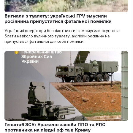
Вигнали з туалету: українські FPV змусили
росіянина припуститися фатальної помилки
Українські оператори безпілотних систем змусили окупанта
бігати навколо вуличного туалету, аж поки росіянин не
припустився фатальної для себе помилки.
Генштаб ЗСУ: Уражено засоби ППО та РЛС
противника на півдні рф та в Криму