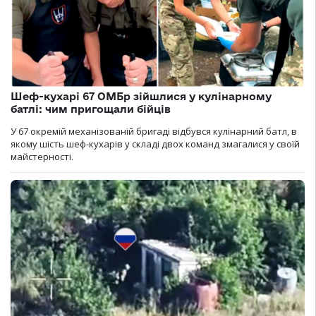
Шеф-кухарі 67 ОМБр зійшлися у кулінарному
батлі: чим пригощали бійців
У 67 окремій механізованій бригаді відбувся кулінарний батл, в
якому шість шеф-кухарів у складі двох команд змагалися у своїй
майстерності.